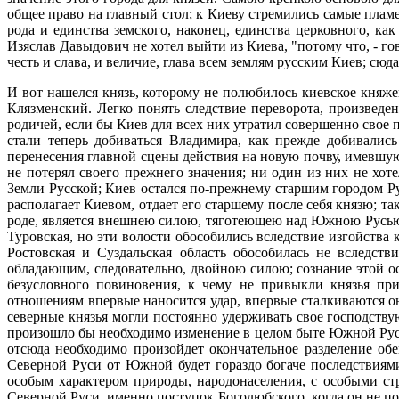
общее право на главный стол; к Киеву стремились самые плам
рода и единства земского, наконец, единства церковного, к
Изяслав Давыдович не хотел выйти из Киева, "потому что, - го
честь и слава, и величие, глава всем землям русским Киев; сюд
И вот нашелся князь, которому не полюбилось киевское княже
Клязменский. Легко понять следствие переворота, произведе
родичей, если бы Киев для всех них утратил совершенно свое 
стали теперь добиваться Владимира, как прежде добивалис
перенесения главной сцены действия на новую почву, имевшую
не потерял своего прежнего значения; ни один из них не хот
Земли Русской; Киев остался по-прежнему старшим городом Ру
располагает Киевом, отдает его старшему после себя князю; т
роде, является внешнею силою, тяготеющею над Южною Русью, 
Туровская, но эти волости обособились вследствие изгойства 
Ростовская и Суздальская область обособилась не вследств
обладающим, следовательно, двойною силою; сознание этой о
безусловного повиновения, к чему не привыкли князья пр
отношениям впервые наносится удар, впервые сталкиваются о
северные князья могли постоянно удерживать свое господству
произошло бы необходимо изменение в целом быте Южной Руси,
отсюда необходимо произойдет окончательное разделение обе
Северной Руси от Южной будет гораздо богаче последствиями
особым характером природы, народонаселения, с особыми с
Северной Руси, именно поступок Боголюбского, когда он не по