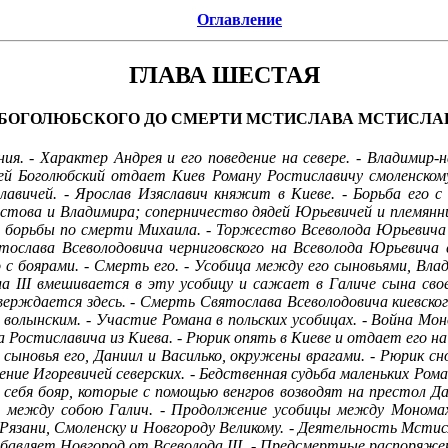
Оглавление
ГЛАВА ШЕСТАЯ
БОГОЛЮБСКОГО ДО СМЕРТИ МСТИСЛАВА МСТИСЛАВИЧА
ия. - Характер Андрея и его поведение на севере. - Владимир-н
рей Боголюбский отдает Киев Роману Ростиславичу смоленскому
авичей. - Ярослав Изяславич княжит в Киеве. - Борьба его с 
остова и Владимира; соперничество дядей Юрьевичей и племян
е борьбы по смерти Михаила. - Торжество Всеволода Юрьевича 
ослава Всеволодовича черниговского на Всеволода Юрьевича с
ого с боярами. - Смерть его. - Усобица между его сыновьями, В
ла III вмешивается в эту усобицу и сажает в Галиче сына свое
тверждается здесь. - Смерть Святослава Всеволодовича киевског
м волынским. - Участие Романа в польских усобицах. - Война М
 Ростиславича из Киева. - Рюрик опять в Киеве и отдает его на 
е сыновья его, Даниил и Василько, окружены врагами. - Рюрик с
ение Игоревичей северских. - Бедственная судьба маленьких Рома
себя бояр, которые с помощью венгров возводят на престол Дан
ят между собою Галич. - Продолжение усобицы между Мономахо
 Рязани, Смоленску и Новгороду Великому. - Деятельность Мстис
бавляет Новгород от Всеволода III. - Предсмертные распоряжения