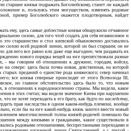
т ли старшие князья подражать Боголюбскому, станет ли каждый
 положение и, пользуясь этим могуществом, изменять родовые
ной, пример Боголюбского окажется плодотворным, найдет
жать ему, здесь самые доблестные князья обнаружили отчаянное
риальною силою, для того чтоб создать для себя независимое и
о это старшинство и стол киевской обыкновенно доставались
ною силою всей родовой линии, которой он был старшим; он не
 для него все равно или даже еще выгоднее, чем раздавать их
верждению нового порядка вещей на юге препятствовали разные
, - мы говорим об отношениях к дружине, городам, войску,
 на севере: здесь была почва новая, девственная, на которой
х старых преданий о единстве рода княжеского; север начинал
го; все князья северные происходят от этого Всеволода III,
ское, но главное обстоятельство здесь было то, что новым
ях, в отношениях к народонаселению страны. Мы видели, какое
енения в этих счетах; мы видели значение Киева при нарушении
что не хотят переходить к его брату, как будто по
наследству,
вердить прав наследства в одном каком-нибудь племени, вообще
льно, если бы на юге какой-нибудь князь захотел ввести новый
отивлением многочисленной толпы князей-родичей помешало бы
ношения между князьями и гражданами, какие существовали в
ивались родовыми отношениями, беспрестанными переходами и
надлежавшими изгнанной линии Святославичей, а с другой -