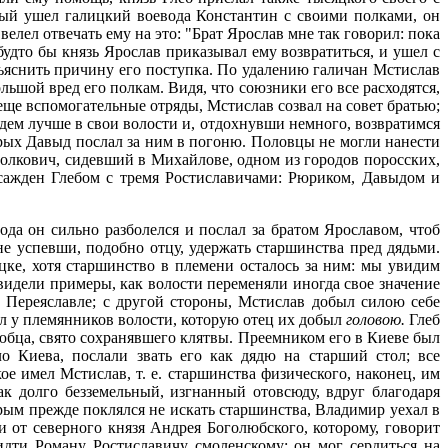
рвый ушел галицкий воевода Константин с своими полками, он
елел отвечать ему на это: "Брат Ярослав мне так говорил: пока
будто бы князь Ярослав приказывал ему возвратиться, и ушел с
яснить причину его поступка. По удалению галичан Мстислав
ьшой вред его полкам. Видя, что союзники его все расходятся,
еще вспомогательные отряды, Мстислав созвал на совет братью;
оедем лучше в свои волости и, отдохнувши немного, возвратимся
орых Давыд послал за ним в погоню. Половцы не могли нанести
полкович, сидевший в Михайлове, одном из городов поросских,
 осажден Глебом с тремя Ростиславичами: Рюриком, Давыдом и
ода он сильно разболелся и послал за братом Ярославом, чтоб
 не успевши, подобно отцу, удержать старшинства пред дядьми.
цке, хотя старшинство в племени осталось за ним: мы увидим
видели примеры, как волости переменяли иногда свое значение
в Переяславле; с другой стороны, Мстислав добыл силою себе
мал у племянников волости, которую отец их добыл
головою.
Глеб
юбца, свято сохранявшего клятвы. Преемником его в Киеве был
 Киева, послали звать его как дядю на старший стол; все
е имел Мстислав, т. е. старшинства физического, наконец, им
к долго безземельный, изгнанный отовсюду, вдруг благодаря
рым прежде поклялся не искать старшинства, Владимир уехал в
 от северного князя Андрея Боголюбского, которому, говорит
 идти Роману Ростиславичу смоленскому; он мог сердиться на