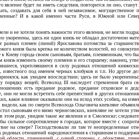
о явление будет ли иметь следствия, повторится ли оно, стану
вать, создавать для себя в ней независимое, могущественное
венные? И в какой именно части Руси, в Южной или Север
ели и не хотели понять важности этого явления, не могли подра
о укоренены, здесь ни один князь не обладал достаточною мате
бе разных племен (линий) Ярославова потомства за старшинств
ликого князя была крепка не количеством волостей, но совокуп
 Киеву города своим сыновьям, братьям, племянникам, что было
ем князь изменить своему племени и его старшему; наконец, ут
авшиеся, укреплявшиеся в силу родовых отношений княжеских
 известного под именем черных клобуков и т.п. Но другое дело
принялся, как увидим впоследствии; здесь не было укорененны
порядку вещей; Всеволод III наследует стремления брата свое
ношениях есть предание родовое, предание отцовское и дедов
, они не могли встретить себе препятствий в других отношени
их, какое влияние оказывали они на исход этих усобиц, на изм
видели, как по смерти Всеволода Ольговича киевляне объявили, 
т стол сыновьям его мимо черниговских, киевляне не хотели ут
 этом роде, увидим такие же явления и в Смоленске; следовате
л бы сильное сопротивление в городах, которое вместе с сопр
ствие на севере? Господствовали ли там те неопределенные от
них родовых отношений народонаселения к старшинам и поддерж
ной области, граничащей, с одной стороны, с областями, при