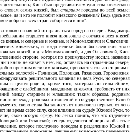
я деятельность; Киев был представителем единства княжеского
 по словам самих князей, был
старшим
городом во всей земле;
вское, да и кто не полюбит киевского княжения? Ведь здесь вся
кое добро от всех стран собирается в нем".
а только начавший отстраиваться город на севере - Владимир-
пребывании старшего князя произошла с согласия всех князей
 все князья, и северные и южные, и Мономаховичи и Ольговичи,
шениях княжеских, и тогда велики были бы следствия этого
х южных князей, и для Мономаховичей, и для Ольговичей, Киев
ословенной стороне, которая по преимуществу носила название
й князь не живет в нем, но, оставаясь на отдаленном севере,
подобно прежним великим князьям, признается только старшим в
ьных волостей - Галицкая, Полоцкая, Рязанская, Городенская,
 обнаруживать решительного влияния на дела Руси, но северная
аршим в целом роде и, кроме того, материально сильнейшим,
бращение с слабейшими, младшими князьями, требовать от них
ошений между старшим и младшими; таким образом, родовым
ность перехода родовых отношений в государственные. Если б
еется, скоро стала бы зависеть от произвола первых, от чего
т на время свою силу, свое влияние на судьбу Южной Руси, то
чие, свою особую сферу. Но легко понять, что это отделение
олоцкой или Рязанской; теперь отделится обширная область с
 явление, которое послужило поводом к разделению Южной и
 могущественное положение, давшее ему возможность переменить