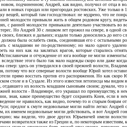
о новом, подчиненном; Андрей, как видно, получил от отца в во
али в новых городах или пригородах ростовских. Уже только в 1
ядку вещей, который там господствовал: не мудрено, что не понр
анней молодости привыкли жить в общем родовом кругу, видеть
иях, с ранней молодости привыкали деятельно участвовать во в
терес. Но Андрей 30 с лишком лет прожил на севере, в одной св
в своих, близких и дальних; издали только доносились до него сл
 должна была ослабеть связь, соединявшая его с остальными ро
пать с младшими не по-родственному; но мало одного удален
ть на них как на заклятых врагов, которые старались отнят
Мстиславичам и отчуждение от юга вообще не могли измениться,
 вследствие этого было так мало надежды скоро или даже когда-
а север: здесь он утвердился в своей прежней волости, Владими
ля, потому что все северные волости вообще Юрий хотел остав
отели прямо восстать против его распоряжения. Но как скоро 
вском столе и в Суздале. Из этого известия летописца мы видим 
 отдавшего их волость младшим сыновьям своим; думали, что и
ежней волости - Владимире, его украшал по преимуществу, в н
ии, зная, какое преимущество будет сохранять Киев, если в не
оведение не нравилось, как видно, почему-то и старым боярам о
 Руси; предлог к смуте недовольные могли найти легко: Андре
, их именем недовольные могли действовать, и вот Андрей гони
рецию; мы видели, что двое других Юрьевичей имели волости 
чами возвратился также из Греции и, по некоторым известиям, 
ыгнал старых отцовских бояр, мужей отца своего, передних, п