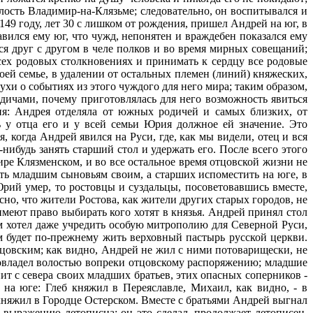
лость Владимир-на-Клязьме; следовательно, он воспитывался и
149 году, лет 30 с лишком от рождения, пришел Андрей на юг, в
авился ему юг, что чужд, непонятен и враждебен показался ему
ся друг с другом в челе полков и во время мирных совещаний;
сех родовых столкновениях и принимать к сердцу все родовые
оей семье, в удалении от остальных племен (линий) княжеских,
ухи о событиях из этого чуждого для него мира; таким образом,
дичами, почему приготовлялась для него возможность явиться
ия: Андрея отделяла от южных родичей и самых близких, от
ь у отца его и у всей семьи Юрия должное ей значение. Это
 когда Андрей явился на Руси, где, как мы видели, отец и вся
нибудь занять старший стол и удержать его. После всего этого
ре Клязменском, и во все остальное время отцовской жизни не
ить младшим сыновьям своим, а старших испоместить на юге, в
Юрий умер, то ростовцы и суздальцы, посоветовавшись вместе,
ясно, что жители Ростова, как жители других старых городов, не
меют право выбирать кого хотят в князья. Андрей принял стол
ем хотел даже учредить особую митрополию для Северной Руси,
м будет по-прежнему жить верховный пастырь русской церкви.
тцовским; как видно, Андрей не жил с ними потоварищески, не
й овладел волостью вопреки отцовскому распоряжению; младшие
т с севера своих младших братьев, этих опасных соперников -
на юге: Глеб княжил в Переяславле, Михаил, как видно, - в
княжил в Городце Остерском. Вместе с братьями Андрей выгнал
о выражению летописца; он это сделал, продолжает летописец,