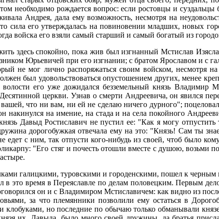
 этом необходимо рождается вопрос: если ростовцы и суздальцы
ивала Андрея, дала ему возможность, несмотря на неудовольст
то сила его утверждалась на повиновении младших, новых гор
когда войска его взяли самый старший и самый богатый из городо
ить здесь спокойно, пока жив был изгнанный Мстислав Изясла
зником Юрьевичей при его изгнании; с братом Ярославом и с га
торый не мог лично распоряжаться своим войском, несмотря на
должен был удовольствоваться опустошением других, менее кре
о волости его уже дожидался безземельный князь Владимир М
есятинной церкви. Узнав о смерти Андреевича, он явился пере
е вашей, что ни вам, ни ей не сделаю ничего дурного"; поцеловал
он накинулся на имение, на стада и на села покойного Андреев
князь Давыд Ростиславич не пустил ее: "Как я могу отпустить 
дружина дорогобужкая отвечала ему на это: "Князь! Сам ты знае
 едет с ним, так отпусти кого-нибудь из своей, чтоб было кому
оликарпу: "Его стяг и почесть отошли вместе с душою, возьми п
астыре.
ками галицкими, туровскими и городенскими, пошел к черным к
ыл в это время в Переяславле по делам половецким. Первым де
договорился он и с Владимиром Мстиславичем: как видно из посл
овьями, за что племянники позволили ему остаться в Дорого
ыми клобуками, но последние по обычаю только обманывали княз
князя их, Давыда, было много своей дружины, да братья присл