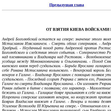
Предыдущая глава
ОТ ВЗЯТИЯ КИЕВА ВОЙСКАМИ 
Андрей Боголюбский остается на севере: значение этого явлен
Мстиславом Изяславичем. - Смерть обоих соперников. - Анд
Храбрый. - Неудачный поход рати Андреевой против Ростисл
Боголюбского и следствия этого события. - Соперничество Р
над племянниками и Владимира над Ростовом. - Возобновлени
усобица между Мономаховичами и Ольговичами. - Поход Свят
киевского князя перед суздальским. - Борьба Ярослава галицк
себе Романа Мстиславича волынского. - Венгерский король Бе
венгров в Галиче. - Владимир Ярославич с помощью поляков у
суздальского. - Последний ссорит Рюрика с зятем его, Романо
Галиче по смерти Владимира Ярославича. - Он изгоняет Рюрика
Роман гибнет в битве с поляками; его характер. - Малолетни
бежать из Галича. - Галицкие бояре призывают к себе на княж
Игоревичи северские изгоняют венгров, но вооружают против 
Боярин Владислав княжит в Галиче. - Венгры и поляки дел
Усиление Всеволода III Юрьевича на севере. - Отношения его к
Великом. - Мстислав Мстиславич торопецкий, сын Храброго, из