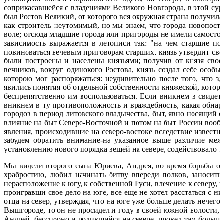
соприкасавшейся с владениями Великого Новгорода, в этой су
был Ростов Великий, от которого вся окружная страна получил
как строитель неутомимый, но мы знаем, что города новопо
воле; отсюда младшие города или пригороды не имели самосто
зависимость выражается в летописи так: "на чем старшие п
повиноваться вечевым приговорам старших, князь утвердит свой
были построены и населены князьями; получив от князя свое
вечников, вокруг одинокого Ростова, князь создал себе осо
которою мог распоряжаться: неудивительно после того, что 
явились понятия об отдельной собственности княжеской, кот
беспрепятственно им воспользоваться. Если вникнем в свиде
вникнем в ту противоположность и враждебность, какая обн
городов в период литовского владычества, быт, явно носящий
влияние на быт Северо-Восточной и потом на быт России вообщ
явления, происходившие на северо-востоке вследствие известн
забудем обратить внимание-на указанное выше различие ме
установлению нового порядка вещей на севере, содействовало т
Мы видели второго сына Юриева, Андрея, во время борьбы о
храбростию, любил начинать битву впереди полков, заносит
нерасположение к югу, к собственной Руси, влечение к северу,
проигравши свое дело на юге, все еще не хотел расстаться с
отца на север, утверждая, что на юге уже больше делать нече
Вышгороде, то он не просидел и году в своей южной волости, 
Андрей, бесспорно и родившийся на севере, провел там больш