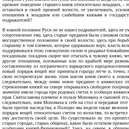
прежнее поведение старшего князя относительно младших, - эт
оставаться в своей прежней волости, ее увеличивать, усили
отношения к младшим или слабейшим князьям в государст
подражателей?
В южной половине Руси он не нашел подражателей, здесь не ум
сопротивление ему, здесь старые предания были слишком сильн
могущественное положение в своей волости; здесь при борь
старшему в том племени, которое одерживало верх; власть ве
поддерживался этою совокупною силою и раздавал ближайшие к
посадникам: посадник скорее мог отъехать к чужому князю, ч
другие отношения, основанные или по крайней мере развив
составленному из пограничного варварского народонаселения,
новый порядок вещей мог приняться гораздо легче и, точно, 
свою историческую жизнь этим шагом князя своего к новому 
следовательно, между ними новое предание о княжеских от
стремлениям князей на севере открывалось свободное поприще
значение имели города при родовых счетах и усобицах княжеск
прав Святославова племени в пользу Мономаха и сыновей его, 
следовательно, зовя Мономаха к себе на стол и передавая это
были против наследства; в Полоцке мы видели также явления в
порядок вещей относительно счетов по волостям, то встрети
ему достигнуть своей цели. Но существовало ли это препят
старых городах, старых общинах, какие были остатком преж
усобицами князей-Рюриковичей? Здесь, на севере, в обшир