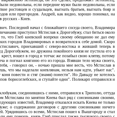
 были недовольны, если передние мужи были недовольны, если
вие ростовцев и суздальцев, выгнать братьев, выгнать бояр и
одов или пригородов. Андрей, как видно, хорошо понимал, на
в русских - Киев.
вич. Последний начал с ближайшего соседа своего, Владимира
личанами приступил Мстислав к Дорогобужу, стал биться около
 то, что Глеб киевский вопреки своему обещанию не дал ему
пких городов Владимировых и возвратился к себе домой. Скоро
стиславич, приехавший с северо-востока и живший теперь в
д Дорогобужем, но дружина покойного князя не пустила его в
 крест, вошел в город и тотчас же позабыл свою клятву, потому
ича и погнал княгиню его из города. Взявши тело мужа своего,
тебя, - говорил он, - ночью пришла мне весть, что Мстислав в
шь, что мы наделали киевлянам, нельзя нам идти, убьют нас".
 коня повести и стяг (знамя) понести". Но Давыду не хотелось
опов борисоглебских, и ступайте одни". Поликарп отправился и
лобукам, соединившись с ними, отправился к Триполю, оттуда
лом Мстислава по занятии Киева был ряд с союзниками своими,
едующих известий, Владимир отказался искать Киева не только
буже; о содержании договоров с другими союзниками ничего
ей. Урядившись со всеми, Мстислав пошел к Вышгороду и стал
али ему помощь, князь Глеб прислал также тысяцкого своего с