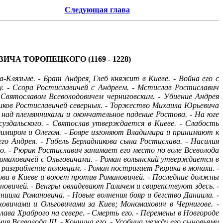
Следующая глава
 ТОРОПЕЦКОГО (1169 - 1228)
а-Клязьме. - Брат Андрея, Глеб княжит в Киеве. - Война его с
. - Ссора Ростиславичей с Андреем. - Мстислав Ростиславич
Святославом Всеволодовичем черниговским. - Убиение Андрея
ников Ростиславичей северных. - Торжество Михаила Юрьевича
над племянниками и окончательное падение Ростова. - На юге
уздальского. - Святослав утверждается в Киеве. - Слабость
ладимиром и Олегом. - Бояре изгоняют Владимира и принимают к
го Андрея. - Гибель Берладникова сына Ростислава. - Насилия
о. - Рюрик Ростиславич занимает его место по воле Всеволода
ономаховичей с Ольговичами. - Роман волынский утверждается в
разграбление половцам. - Роман постригает Рюрика в монахи. -
нова в Киеве и воюет против Романовичей. - Последние должны
новичей. - Венгры овладевают Галичем и свирепствуют здесь. -
иила Романовича. - Новые волнения бояр и бегство Даниила. -
вичами и Ольговичами за Киев; Мономахович в Чернигове. -
лава Храброго на севере. - Смерть его. - Перемены в Новгороде
 Всеволода III. - Кончина его. - Усобица между его сыновьями