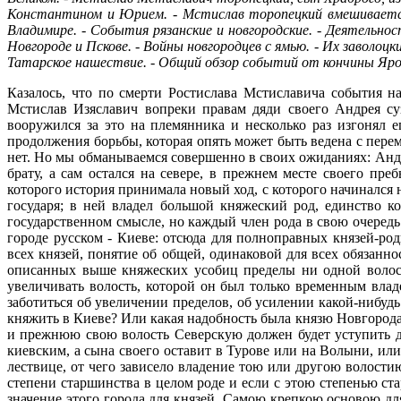
Константином и Юрием. - Мстислав торопецкий вмешивается
Владимире. - События рязанские и новгородские. - Деятельно
Новгороде и Пскове. - Войны новгородцев с ямью. - Их заволоцк
Татарское нашествие. - Общий обзор событий от кончины Яро
Казалось, что по смерти Ростислава Мстиславича события н
Мстислав Изяславич вопреки правам дяди своего Андрея суз
вооружился за это на племянника и несколько раз изгонял е
продолжения борьбы, которая опять может быть ведена с пере
нет. Но мы обманываемся совершенно в своих ожиданиях: Андр
брату, а сам остался на севере, в прежнем месте своего п
которого история принимала новый ход, с которого начинался 
государя; в ней владел большой княжеский род, единство к
государственном смысле, но каждый член рода в свою очередь
городе русском - Киеве: отсюда для полноправных князей-род
всех князей, понятие об общей, одинаковой для всех обязанн
описанных выше княжеских усобиц пределы ни одной волост
увеличивать волость, которой он был только временным вла
заботиться об увеличении пределов, об усилении какой-нибудь 
княжить в Киеве? Или какая надобность была князю Новгорода-С
и прежнюю свою волость Северскую должен будет уступить дв
киевским, а сына своего оставит в Турове или на Волыни, или
лествице, от чего зависело владение тою или другою волост
степени старшинства в целом роде и если с этою степенью ст
значение этого города для князей. Самою крепкою основою дл