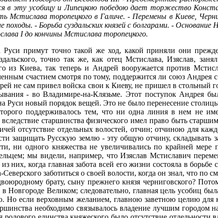
 в эту усобицу и Липецкою победою дает торжество Констант
сть Мстислава торопецкого в Галиче. - Перемены в Киеве, Черни
ие походы. - Борьба суздальских князей с болгарами. - Основани
слава I до кончины Мстислава торопецкого.
а Руси примут точно такой же ход, какой приняли они прежде
дальского, точно так же, как отец Мстислава, Изяслав, зан
го из Киева, так теперь и Андрей вооружается против Мстисл
менным счастием смотря по тому, поддержится ли союз Андрея 
ей не сам привел войска свои к Киеву, не пришел в стольный г
ребывания - во Владимире-на-Клязьме. Этот поступок Андрея 
на Руси новый порядок вещей. Это не было перенесение столицы 
оторого поддерживалось тем, что ни одна линия в нем не им
 вследствие старшинства физического имел право быть старшим,
ичей отсутствие отдельных волостей, отчин; отчиною для кажд
ости защищать Русскую землю - эту общую отчину, складывать за
и, ни одного княжества не увеличивались по крайней мере п
дельцем; мы видели, например, что Изяслав Мстиславич переме
из них, когда главная забота всей его жизни состояла в борьбе
еверского заботиться о своей волости, когда он знал, что по см
оюродному брату, сыну прежнего князя черниговского? Потом о
 в Новгороде Великом; следовательно, главная цель усобиц был
ию. Но если верховным желанием, главною заветною целию для
аршинства необходимо связывалось владение лучшим городом на
я родового единства княжеского было отсутствие отдельности вл