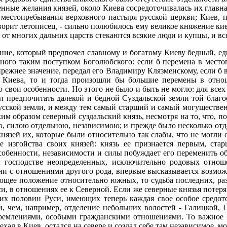
енные желания князей, около Киева сосредоточивалась их главна
ак местопребывания верховного пастыря русской церкви; Киев,
ворит летописец, - сильно полюбилось ему великое княжение кие
а от многих дальних царств стекаются всякие люди и купцы, и вся
ние, который предпочел славному и богатому Киеву бедный, едв
нного таким поступком Боголюбского: если б перемена в место
прежнее значение, передал его Владимиру Клязменскому, если б
ь Киева, то и тогда произошли бы большие перемены в отно
 свои особенности. Но этого не было и быть не могло: для все
ел предпочитать далекой и бедной Суздальской земли той благ
сской земли, и между тем самый старший и самый могущественны
аким образом северный суздальский князь, несмотря на то, что, 
силою отдельною, независимою; и прежде было несколько отдел
князей их, которые были относительно так слабы, что не могли
ие изгойства своих князей: князь ее признается первым, ст
собенности, независимости и силы побуждает его переменить о
и господстве неопределенных, исключительно родовых отн
ни с отношениями другого рода, впервые высказывается возмож
ющее положение относительно южных, то судьба последних, разум
 в отношениях ее к Северной. Если же северные князья потеряю
их половин Руси, имеющих теперь каждая свое особое средото
, чем, например, отделение небольших волостей - Галицкой, П
тремлениями, особыми гражданскими отношениями. То важное
ехал в Киев, остался на севере и создал себе там независимое,