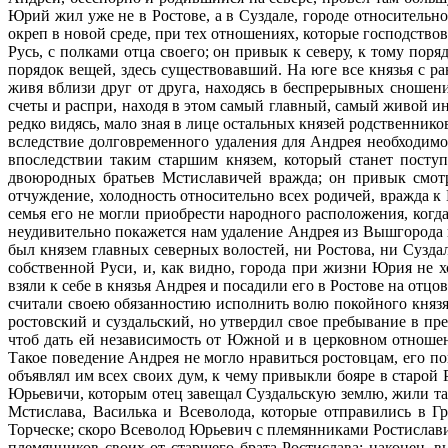
Юрий жил уже не в Ростове, а в Суздале, городе относительн
окреп в новой среде, при тех отношениях, которые господствов
Русь, с полками отца своего; он привык к северу, к тому пор
порядок вещей, здесь существовавший. На юге все князья с р
живя вблизи друг от друга, находясь в беспрерывных сношен
счеты и распри, находя в этом самый главный, самый живой ин
редко видясь, мало зная в лице остальных князей родственнико
вследствие долговременного удаления для Андрея необходимо
впоследствии таким старшим князем, который станет посту
двоюродных братьев Мстиславичей вражда; он привык смотре
отчуждение, холодность относительно всех родичей, вражда к 
семья его не могли приобрести народного расположения, когда
неудивительно покажется нам удаление Андрея из Вышгорода н
был князем главных северных волостей, ни Ростова, ни Сузда
собственной Руси, и, как видно, города при жизни Юрия не х
взяли к себе в князья Андрея и посадили его в Ростове на отцо
считали своею обязанностию исполнить волю покойного князя,
ростовский и суздальский, но утвердил свое пребывание в пр
чтоб дать ей независимость от Южной и в церковном отношен
Такое поведение Андрея не могло нравиться ростовцам, его п
объявлял им всех своих дум, к чему привыкли бояре в старой
Юрьевичи, которым отец завещал Суздальскую землю, жили там
Мстислава, Василька и Всеволода, которые отправились в Г
Торческе; скоро Всеволод Юрьевич с племянниками Ростислави
племянников своих от старшего брата Ростислава; наконец, в