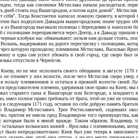
ендеи, тогда как союзники Мстислава начали расходиться; пе
ть дней стоять под Вышгородом, а потом идти домой". Мстислав в
от себя". Тогда Константин написал ложную грамоту, в которой 
антин был подкуплен Давыдом вышегородским; иначе трудно объ
, а из Вышгорода выезжали половцы с берендеями и наносили бол
леб с половцами переправляется через Днепр, а к Давыду пришли 
ее, черные клобуки нас обманывают: нельзя нам дольше стоять, п
 на Волынь, выдержавши на дороге перестрелку с половцами, кот
, чрез которую проходили; племянник Мстислава, Василько Яро
ужину и едва сам успел убежать в свой город, где скоро был
илька отпустили в Чернигов.
Киеву, но не мог исполнить своего обещания: в августе 1170 г
то не отнимет у них волости, после чего Мстислав скоро умер,
а в пользу племянников и остаться в прежней волости своей Лу
лся представителем племени, удерживая свое право на Киев; мы 
сажал старшего сына в Вышгороде или Белгороде, а младшего 
но, имел полное право требовать от брата, чтоб он уже не отни
р в следующем 1171 году, оставив по себе добрую память братол
 Владимир Мстиславич. Трое Ростиславичей, сидевших около
во, притом не имели пред Владимиром того преимущества, како
с которым были в явной вражде. Таким образом, Владимир, та
от остальных волынских князей - Ярослава с племянниками, кото
тут было непродолжительно: Киев был уже теперь в зависимости
ал сказать ему, чтоб шел оттуда, а на его место приказывал