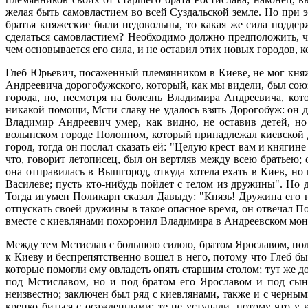
желая быть самовластием во всей Суздальской земле. Но при
братья княжеские были недовольны, то какая же сила поддерж
сделаться самовластием? Необходимо должно предположить, ч
чем основывается его сила, и не оставил этих новых городов, 
Глеб Юрьевич, посаженный племянником в Киеве, не мог княж
Андреевича дорогобужского, который, как мы видели, был сою
города, но, несмотря на болезнь Владимира Андреевича, ко
никакой помощи, Мсти славу не удалось взять Дорогобуж: он 
Владимир Андреевич умер, как видно, не оставив детей, н
волынском городе Полонном, который принадлежал киевской Д
город, тогда он послал сказать ей: "Целую крест вам и княгин
что, говорит летописец, был он вертляв между всею братьею; 
она отправилась в Вышгород, откуда хотела ехать в Киев, но 
Василеве; пусть кто-нибудь пойдет с телом из дружины". Но 
Тогда игумен Поликарп сказал Давыду: "Князь! Дружина его не
отпускать своей дружины в такое опасное время, он отвечал П
вместе с киевлянами похоронил Владимира в Андреевском мон
Между тем Мстислав с большою силою, братом Ярославом, пол
к Киеву и беспрепятственно вошел в него, потому что Глеб б
которые помогли ему овладеть опять старшим столом; тут же 
под Мстиславом, но и под братом его Ярославом и под сын
неизвестно; заключен был ряд с киевлянами, также и с черн
крепко биться с осажденными; те не уступали, потому что у 