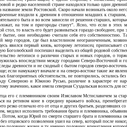
ровой и редко населенной стране находился только один древний
а название земли Ростовской. Скоро начали возникать около не
строенные входили к древним в отношении младших к старшим,
ятельного быта и во всем зависели от решения старших, которые
оложат, на том и пригороды станут". Ясно, что если в этих
 стол, то власть его будет развиваться гораздо свободнее, при э
 бытие, они необходимо считали себя его собственностию. Та
бый мир городов, где был властелином неограниченным, хозяи
здесь явился первый князь, которому летописец приписывает с
орую Боголюбский поспешил выделить из общей родовой собств
тельство летописи о различии старых и новых городов, о торж
аружилась впоследствии между городами Северо-Восточной и го
 следы древности и не сходный с бытом городов северо-восточны
е; если намукажут вначале и на северо-востоке такие же явлени
ых благоприятных обстоятельств, не повторились, остались без 
жду Северною и Южною Русью, различие в характере ее наро
ому значению, какое имела северная Суздальская волость для ос
тца его с племянником своим Изяславом Мстиславичем за стар
ься на ретивом коне в середину вражьего войска, пренебрегат
 что резко отличало его от отца и других братьев, разделявших
 ним, медлил исполнить требования брата и племянника, объяви
го. Потом, когда Юрий по смерти старшего брата и племянника о
без отцовского позволения ушел на север, который после никогд
ую половину жизни и ту именно половину, впечатления которой