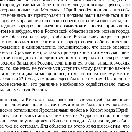
 город, упоминаемый летописцем еще до прихода варягов, - то
го города новые: сын Мономаха, Юрий, особенно прославил себя
 становились их пригородами и должны были находиться в их
 для их управления посылали своего посадника или тиуна, эта
 младших городах, не имевших самостоятельности, привыкших
том не забудем, что в Ростовской области все эти новые города
ким образом на севере, в области Ростовской, вокруг старых
ном полновластным, считал эти города своею собственностию,
тремление к единовластию, неудивительно, что здесь впервые
енности Ярославичей, оставив пример своим потомкам, могшим
естве последних над единственным из первых на севере, если
родами Западной России, если вникнем в быт западнорусских
х, то, конечно, не усомнимся уступить этому различию важное
я, какие видим на западе и юге, то мы спросим: почему же эти
следствий? Ясно, что почва здесь была не по них. Наконец, не
донаселения; это различие необходимо содействовало также
тальных частей России.
шинство, за Киев: он выдавался здесь своею необыкновенною
ь опасностями; но в то же время видно было в нем какое-то
 со всеми остальными Ярославичами любовь к Киеву; когда Юрий,
вших, что не могут жить с ним вместе, Андрей спешил впереди
кончательно утвердился в Киеве и посадил Андрея подле себя в
а уже не оставлял. Для объяснения этого явления заметим, что
 ложатся крепко на душу человека и никогда его не покидают;