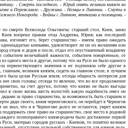
ину. - Смерть последнего. - Юрий опять великим князем во
гове и Переяславле. - Дружина. - Немцы в Ливонии. - Смуты в
е Нижнего Новгорода. - Войны с Литвою, ятвягами и половцами. -
 по смерти Всеволода Ольговича: старший стол, Киев, занял
ял Киев вопреки правам отца Андреева, Юрия; как последний
ава, изгоняет его, берет старшинство - имеем право ожидать
с одиннадцатью князьями, удовлетворит ли он их желаниям или
ород отцов и дедов и после, отдал его опустошенный младшему
был событием величайшей важности, событием
поворотным,
от
из одного места в другое, потому что на Руси не было единого
ела первенствующего значения и не подчиняла себе другие в
 главным, великим князем, сидеть на главном столе, в лучшем
ого была целая Русская земля; отсюда общность интересов для
 нее свои головы; отсюда то явление, что во все продолжение
риметно, на счет других, потому что князю не было выгоды
нил в свою жизнь шесть волостей; какую надобность имел он
 с дядьми за право старшинства, за возможность быть старшим и
ерти дяди своего, князя черниговского, он перейдет в Чернигов
н знал, что и в Чернигове долго не останется, умрет князем
а поддержать свое право на старшинство, свое место в родовой
 каждого полноправного князя-родича было достижение первой
 Руси, матерью городов русских - Киевом, то понятно великое
адений, отсутствие отдельной собственности для членов рода,