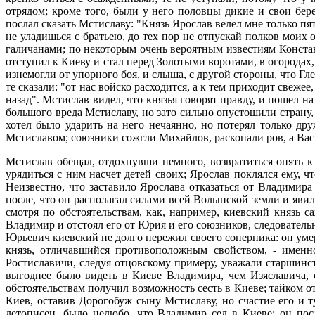
отрядом; кроме того, были у него половцы дикие и свои бер
послал сказать Мстиславу: "Князь Ярослав велел мне только пя
не уладишься с братьею, до тех пор не отпускай полков моих 
галичанами; по некоторым очень вероятным известиям Конст
отступил к Киеву и стал перед Золотыми воротами, в огородах
изнемогли от упорного боя, и слыша, с другой стороны, что Г
те сказали: "от нас войско расходится, а к тем приходит свеж
назад". Мстислав видел, что князья говорят правду, и пошел
большого вреда Мстиславу, но зато сильно опустошили страну
хотел было ударить на него нечаянно, но потерял только др
Мстиславом; союзники сожгли Михайлов, раскопали ров, а Вас
Мстислав обещал, отдохнувши немного, возвратиться опять к 
урядиться с ним насчет детей своих; Ярослав поклялся ему, ч
Неизвестно, что заставило Ярослава отказаться от Владимир
после, что он располагал силами всей Волынской земли и яви
смотря по обстоятельствам, как, например, киевский князь 
Владимир и отстоял его от Юрия и его союзников, следователь
Юрьевич киевский не долго пережил своего соперника: он уме
князь, отличавшийся противоположным свойством, - именно
Ростиславичи, следуя отцовскому примеру, уважали старшинст
выгоднее было видеть в Киеве Владимира, чем Изяславича, 
обстоятельствам получил возможность сесть в Киеве; тайком 
Киев, оставив Дорогобуж сыну Мстиславу, но счастие его и 
летописец, было нелюбо, что Владимир сел в Киеве; он посл