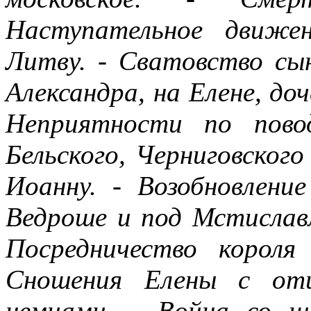
Наступательное движе
Литву. - Сватовство сын
Александра, на Елене, доч
Неприятности по пово
Бельского, Черниговского
Иоанну. - Возобновлени
Ведроше и под Мстиславл
Посредничество короля 
Сношения Елены с отц
немцами. - Война со ш