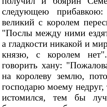
получил и боярин Сем
следующею прибавкою:
великий с королем пересы
"Послы между ними ездят
а гладкости никакой и ми
князю, с королем нет
говорить хану: "Пожалов
на королеву землю, пот
господарю моему недруг, 
истомился, тем бы лу