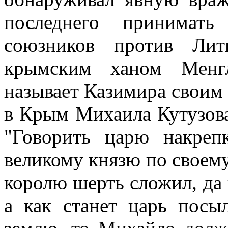
последнего принимать
союзников против Ли
крымским ханом Менгл
называет Казимира своим 
в Крым Михаила Кутузова,
"Говорить царю накреп
великому князю по своему
королю шерть сложил, да 
а как станет царь посы