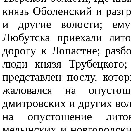
князь Оболенский и разг
и другие волости; ем
Любутска приехали лит
дорогу к Лопастне; раз
люди князя Трубецкого
представлен послу, кото
жаловался на опустош
дмитровских и других вол
на опустошение лито
медынских и новгородски