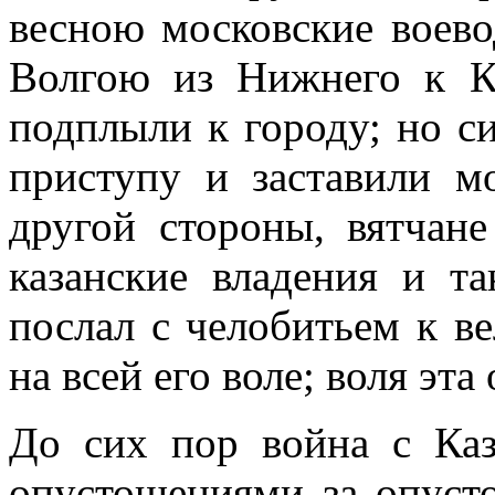
весною московские воев
Волгою из Нижнего к К
подплыли к городу; но с
приступу и заставили мо
другой стороны, вятча
казанские владения и т
послал с челобитьем к в
на всей его воле; воля эта
До сих пор война с Каз
опустошениями за опуст