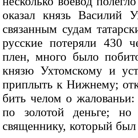
несколько воевод полегло
оказал князь Василий У
связанным судам татарск
русские потеряли 430 
плен, много было побито
князю Ухтомскому и ус
приплыть к Нижнему; отк
бить челом о жалованьи
по золотой деньге; но
священнику, который был 