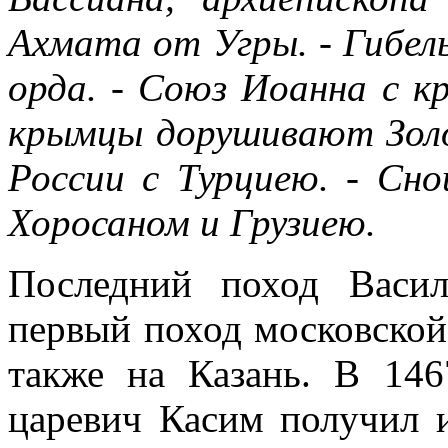
Ахмата от Угры. - Гибел
орда. - Союз Иоанна с к
крымцы дорушивают Золо
России с Турциею. - Сн
Хоросаном и Грузиею.
Последний поход Васи
первый поход московской
также на Казань. В 14
царевич Касим получил и