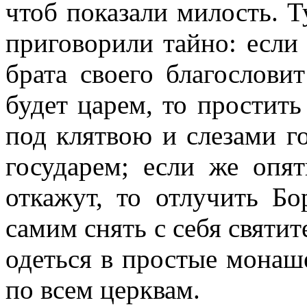
чтоб показали милость. Т
приговорили тайно: если
брата своего благослови
будет царем, то простить
под клятвою и слезами г
государем; если же опя
откажут, то отлучить Б
самим снять с себя святит
одеться в простые монаш
по всем церквам.