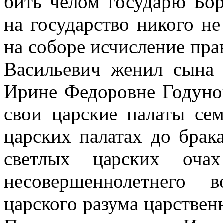
бить челом государю Бор
на государство никого не
на соборе исчисление пра
Васильевич женил сына 
Ирине Федоровне Годунов
свои царские палаты сем
царских палатах до брак
светлых царских оча
несовершеннолетнего 
царского разума царстве