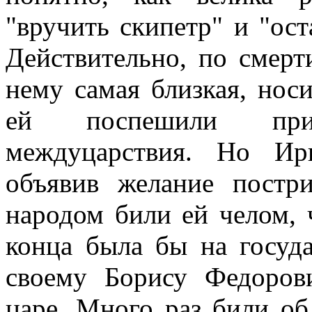
"вручить скипетр" и "ост
Действительно, по смерт
нему самая близкая, нос
ей поспешили прис
междуцарствия. Но Ири
объявив желание постр
народом били ей челом, ч
конца была бы на госуда
своему Борису Федоров
царе. Много раз били об