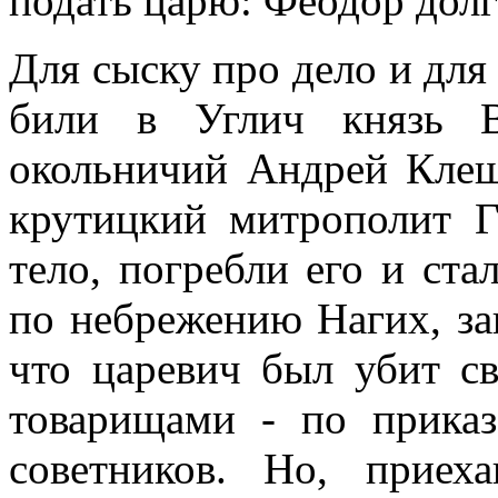
подать царю: Феодор долг
Для сыску про дело и дл
били в Углич князь В
окольничий Андрей Клеш
крутицкий митрополит Г
тело, погребли его и ста
по небрежению Нагих, за
что царевич был убит с
товарищами - по прика
советников. Но, прие