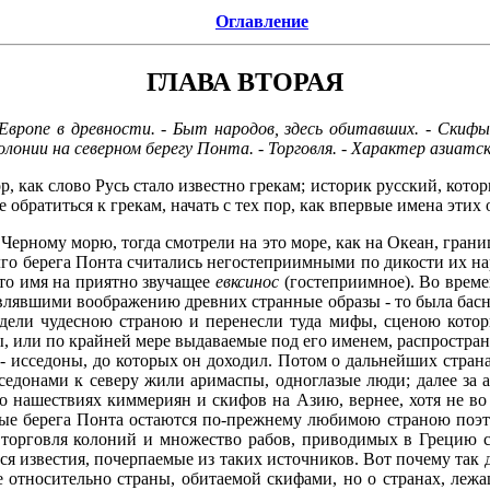
Оглавление
ГЛАВА ВТОРАЯ
ропе в древности. - Быт народов, здесь обитавших. - Скифы. 
колонии на северном берегу Понта. - Торговля. - Характер азиатс
р, как слово Русь стало известно грекам; историк русский, котор
 обратиться к грекам, начать с тех пор, как впервые имена этих 
 Черному морю, тогда смотрели на это море, как на Океан, гран
лго берега Понта считались негостеприимными по дикости их н
это имя на приятно звучащее
евксинос
(гостеприимное). Во време
влявшими воображению древних странные образы - то была басно
адели чудесною страною и перенесли туда мифы, сценою котор
мы, или по крайней мере выдаваемые под его именем, распростра
 - исседоны, до которых он доходил. Потом о дальнейших стран
седонами к северу жили аримаспы, одноглазые люди; далее за а
 нашествиях киммериян и скифов на Азию, вернее, хотя не во 
рные берега Понта остаются по-прежнему любимою страною поэто
 торговля колоний и множество рабов, приводимых в Грецию с
я известия, почерпаемые из таких источников. Вот почему так 
е относительно страны, обитаемой скифами, но о странах, лежащ