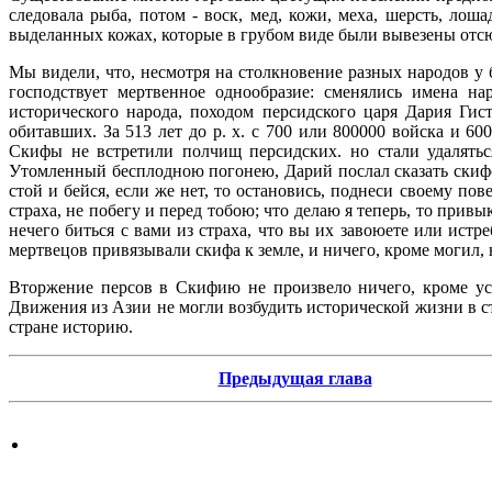
следовала рыба, потом - воск, мед, кожи, меха, шерсть, лош
выделанных кожах, которые в грубом виде были вывезены отсюд
Мы видели, что, несмотря на столкновение разных народов у 
господствует мертвенное однообразие: сменялись имена н
исторического народа, походом персидского царя Дария Гис
обитавших. За 513 лет до р. х. с 700 или 800000 войска и 
Скифы не встретили полчищ персидских. но стали удаляться
Утомленный бесплодною погонею, Дарий послал сказать скифс
стой и бейся, если же нет, то остановись, поднеси своему по
страха, не побегу и перед тобою; что делаю я теперь, то прив
нечего биться с вами из страха, что вы их завоюете или истр
мертвецов привязывали скифа к земле, и ничего, кроме могил, 
Вторжение персов в Скифию не произвело ничего, кроме ус
Движения из Азии не могли возбудить исторической жизни в 
стране историю.
Предыдущая глава