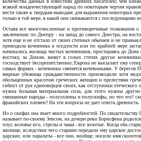
количества данных в известиях древних писателей; чем ближе
всякий младенчествующий народ по некоторым чертам нравов, 
вести также к твердым выводам: для выражения некоторых пре
только в той мере, в какой они связываются с последующими 
Оставя все многочисленные и противоречивые толкования о
заключения: по Днепру - на запад до самого Днестра, на вост
хотя еще и не отстало от своих степных обычаев и не привыкл
приводила кочевника к оседлости или по крайней мере застав
начинались жилища чистых кочевников, простираясь до Дона и 
востоку, за Доном, живут в голых степях другие кочевник
господствует беспрепятственно; Европа не высылает ему сопер
самых формах - кочевники сменятся кочевниками. У берегов П
мирные убежища гражданственности производили хотя медле
обольщенных красотою греческих женщин и прелестями гречес
гибнут от рук единоверцев своих, как отступники отеческого о
нужна большая материальная сила, для этого нужны другие
смешанные народы - полуэллины и полускифы, но что это? ск
фракийских племен? На эти вопросы не дает ответа древность.
Но о скифах она знает много подробностей. По свидетельству 
называет по-своему Зевсом, на дочери реки Борисфена родился
плуг, воловье иго, стрелы и чаша - все золотые. Когда оба ста
жилище, вследствие чего старшие передали ему царское достои
царские, или паралаты - все они, вообще, носили имя сколото