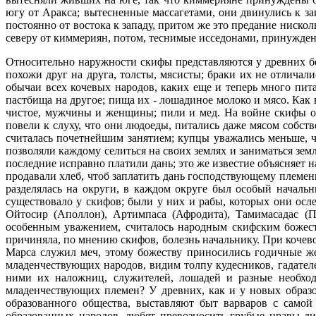
югу от Аракса; вытесненные массагетами, они двинулись к за
постоянно от востока к западу, притом же это предание ниско
северу от киммериян, потом, теснимые исседонами, принужден
Относительно наружности скифы представляются у древних 
похожи друг на друга, толсты, мясисты; браки их не отлича
обычаи всех кочевых народов, каких еще и теперь много пи
пастбища на другое; пища их - лошадиное молоко и мясо. Как
чистое, мужчины и женщины; пили и мед. На войне скифы от
повели к слуху, что они людоеды, питались даже мясом собст
считалась почетнейшим занятием; купцы уважались меньше, ч
позволяли каждому селиться на своих землях и заниматься зем
последние исправно платили дань; это же известие объясняет н
продавали хлеб, чтоб заплатить дань господствующему племе
разделялась на округи, в каждом округе был особый началь
существовало у скифов; были у них и рабы, которых они осле
Ойтосир (Аполлон), Артимпаса (Афродита), Тамимасадас (По
особенным уважением, считалось народным скифским божест
причиняла, по мнению скифов, болезнь начальнику. При кочев
Марса служил меч, этому божеству приносились годичные же
младенчествующих народов, видим толпу кудесников, гадател
ними их наложниц, служителей, лошадей и разные необход
младенчествующих племен? У древних, как и у новых образо
образованного общества, выставляют быт варваров с самой
образованных народов, любят превозносить грубые нравы д