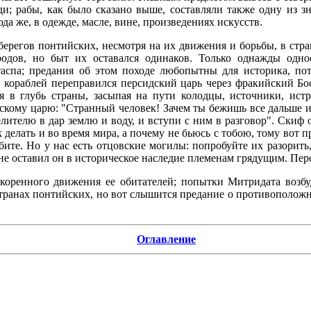
ади; рабы, как было сказано выше, составляли также одну из 
а же, в одежде, масле, вине, произведениях искусств.
берегов понтийских, несмотря на их движения и борьбы, в стр
ародов, но быт их оставался одинаков. Только однажды од
таспа; предания об этом походе любопытны для историка, по
600 кораблей переправился персидский царь через фракийский 
 в глубь страны, засыпая на пути колодцы, источники, истр
кому царю: "Странный человек! Зачем ты бежишь все дальше и д
велителю в дар землю и воду, и вступи с ним в разговор". Скиф 
ык делать и во время мира, а почему не бьюсь с тобою, тому вот 
ебите. Но у нас есть отцовские могилы: попробуйте их разорить,
не оставил он в историческое наследие племенам грядущим. Перс
коренного движения ее обитателей; попытки Митридата возбуд
странах понтийских, но вот слышится предание о противоположн
Оглавление