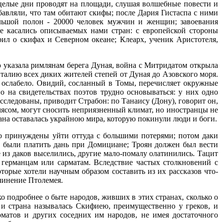
и целые дни проводят на площади, слушая волшебные повести и
бавляли, что там обитают скифы; после Дария Гистаспа с ними
льшой полон - 20000 человек мужчин и женщин; завоевания
 касались описываемых нами стран: с европейской стороны
ил о скифах и Северном океане; Клеарх, ученик Аристотеля,
 указала римлянам берега Дуная, война с Митридатом открыла
талию всех диких жителей степей от Дуная до Азовского моря.
и ослабело. Овидий, сосланный в Томы, перечисляет окружные
но на свидетельствах поэтов трудно основываться: у них одно
исследованы, приводит Страбон: по Танаису (Дону), говорит он,
мясом, могут сносить неприязненный климат, но иностранцы не
рана оставалась украйною мира, которую покинули люди и боги.
но принуждены уйти оттуда с большими потерями; потом даки
 были платить дань при Домициане; Троян должен был вести
из даков выселились, другие мало-помалу олатинились. Тацит
 германцам или сарматам. Вследствие частых столкновений с
торые хотели научным образом составить из их рассказов что-
очинение Птолемея.
 подробнее о быте народов, живших в этих странах, сколько о
 и страна называлась Скифиею, преимущественно у греков, и
матов и других соседних им народов, не имея достаточного