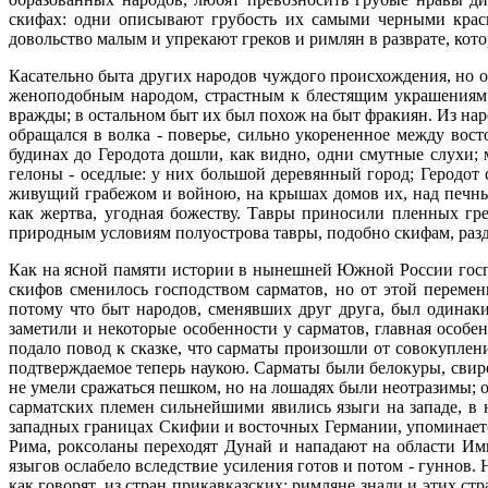
скифах: одни описывают грубость их самыми черными краск
довольство малым и упрекают греков и римлян в разврате, кот
Касательно быта других народов чуждого происхождения, но о
женоподобным народом, страстным к блестящим украшениям; 
вражды; в остальном быт их был похож на быт фракиян. Из наро
обращался в волка - поверье, сильно укорененное между в
будинах до Геродота дошли, как видно, одни смутные слухи; 
гелоны - оседлые: у них большой деревянный город; Геродот
живущий грабежом и войною, на крышах домов их, над печным
как жертва, угодная божеству. Тавры приносили пленных гре
природным условиям полуострова тавры, подобно скифам, разд
Как на ясной памяти истории в нынешней Южной России господ
скифов сменилось господством сарматов, но от этой переме
потому что быт народов, сменявших друг друга, был одинак
заметили и некоторые особенности у сарматов, главная особ
подало повод к сказке, что сарматы произошли от совокуплен
подтверждаемое теперь наукою. Сарматы были белокуры, свир
не умели сражаться пешком, но на лошадях были неотразимы; о
сарматских племен сильнейшими явились языги на западе, в 
западных границах Скифии и восточных Германии, упоминаетс
Рима, роксоланы переходят Дунай и нападают на области И
языгов ослабело вследствие усиления готов и потом - гуннов.
как говорят, из стран прикавказских; римляне знали и этих ст