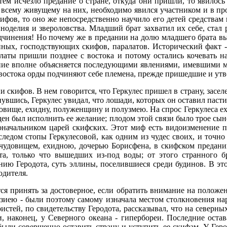
 тем исчезло предание о стране, откуда они пришли, то явилос
сему живущему на них, необходимо явился участником и в прои
ифов, то оно же непосредственно научило его детей средствам 
иноделия и звероловства. Младший брат захватил их себе, стал 
одчинения! Но почему же в предании на долю младшего брата вы
нных, господствующих скифов, паралатов. Исторический факт 
ралаты пришли позднее с востока и потому остались кочевать 
ание вполне объясняется последующими явлениями, имевшими м
 востока орды подчиняют себе племена, прежде пришедшие и утв
скифов. В нем говорится, что Геркулес пришел в страну, заселе
нувшись, Геркулес увидал, что лошади, которых он оставил пастис
ище, ехидну, полуженщину и полузмею. На спрос Геркулеса ехидн
жден был исполнить ее желание; плодом этой связи было трое сы
доначальником царей скифских. Этот миф есть видоизменение п
следом стопы Геркулесовой, как одним из чудес своих, и точн
 чудовищем, ехидною, дочерью Борисфена, в скифском предани
та, только что вышедших из-под воды; от этого странного б
ию Геродота, суть эллины, поселившиеся среди будинов. В это
одителя.
ся принять за достоверное, если обратить внимание на положе
зиею - были поэтому самому изначала местом столкновения на
истей, по свидетельству Геродота, рассказывал, что на северны
и, наконец, у Северного океана - гипербореи. Последние остав
ли совершенно оставить страну и уступить ее скифам. У Герод