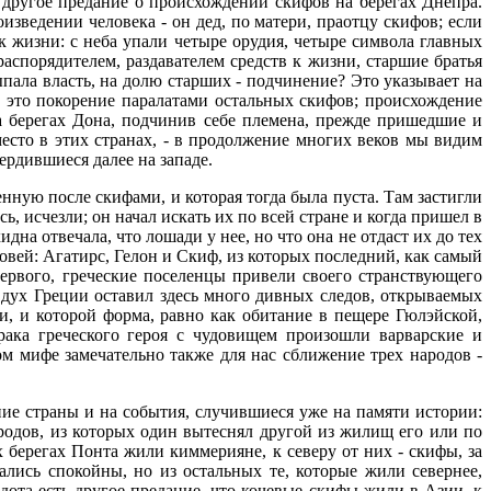
ь другое предание о происхождении скифов на берегах Днепра.
зведении человека - он дед, по матери, праотцу скифов; если
к жизни: с неба упали четыре орудия, четыре символа главных
распорядителем, раздавателем средств к жизни, старшие братья
пала власть, на долю старших - подчинение? Это указывает на
- это покорение паралатами остальных скифов; происхождение
на берегах Дона, подчинив себе племена, прежде пришедшие и
есто в этих странах, - в продолжение многих веков мы видим
ердившиеся далее на западе.
нную после скифами, и которая тогда была пуста. Там застигли
ь, исчезли; он начал искать их по всей стране и когда пришел в
а отвечала, что лошади у нее, но что она не отдаст их до тех
новей: Агатирс, Гелон и Скиф, из которых последний, как самый
ервого, греческие поселенцы привели своего странствующего
о дух Греции оставил здесь много дивных следов, открываемых
и, и которой форма, равно как обитание в пещере Гюлэйской,
рака греческого героя с чудовищем произошли варварские и
м мифе замечательно также для нас сближение трех народов -
ние страны и на события, случившиеся уже на памяти истории:
родов, из которых один вытеснял другой из жилищ его или по
х берегах Понта жили киммерияне, к северу от них - скифы, за
ались спокойны, но из остальных те, которые жили севернее,
ота есть другое предание, что кочевые скифы жили в Азии, к