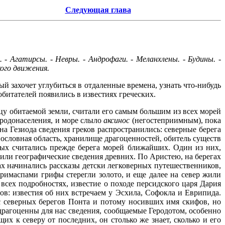
Следующая глава
- Агатирсы. - Невры. - Андрофаги. - Меланхлены. - Будины. -
кого движения.
ый захочет углубиться в отдаленные времена, узнать что-нибудь
обитателей появились в известиях греческих.
ицу обитаемой земли, считали его самым большим из всех морей
ародонаселения, и море слыло
аксинос
(негостеприимным), пока
на Гезиода сведения греков распространились: северные берега
словная область, хранилище драгоценностей, обитель существ
ых считались прежде берега морей ближайших. Один из них,
нили географические сведения древних. По Аристею, на берегах
ах начинались рассказы детски легковерных путешественников,
римаспами грифы стерегли золото, и еще далее на север жили
всех подробностях, известие о походе персидского царя Дария
в: известия об них встречаем у Эсхила, Софокла и Еврипида.
 северных берегов Понта и потому носивших имя скифов, но
драгоценны для нас сведения, сообщаемые Геродотом, особенно
их к северу от последних, он столько же знает, сколько и его