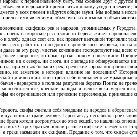
 народы к первоначальному быту, тем сходнее друг с другом в
обычаев и верований причислить к какому угодно племени; нес
дметов у всех племен найдутся общие звуки. Мы войдем в иссл
историческими явлениями, объясняют их и взаимно объясняются 
 положении скифских рек и народов, упоминаемых у Геродота,
ок - очень на короткое расстояние от берега, живет народонасел
о к хлебу, однако сеет его, как предмет выгодной торговли: т
ляла его работать на оседлого европейского человека; но на 
далее за эту реку; чистые кочевники господствуют над всею ст
и, более свирепые, которые грозят новым нашествием Придне
ников; ни с севера, ни с юга, ни с запада не обнаруживается ни
онта, при устьях больших рек, греческие города построили свои
нно, но заметное в истории влияние на последних? История
кой цивилизации: они строят себе великолепные мраморные дв
бычая - варварство в полном разгуле на берегах Понта; не грече
 многочисленные, крепкие народы и целые века медленного,
ифы ли огречившиеся или греческие переселенцы, принявшие ск
Геродота, скифы считали себя младшим из народов и аборигенами 
 в пустынной стране человек Таргитавс, у него было трое сынов
ршие брата хотели дотронуться до этих вещей, то нашли их огнен
нство. От трех братьев пошли разные скифские племена: от старш
в, а греки называли их скифами. Предание о том, что скифы су