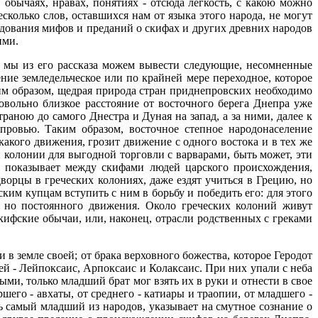
 обычаях, нравах, понятиях - отсюда легкость, с какою можно
колько слов, оставшихся нам от языка этого народа, не могут
едования мифов и преданий о скифах и других древних народов
ими.
 мы из его рассказа можем вывести следующие, несомненные
ение земледельческое или по крайней мере переходное, которое
аким образом, щедрая природа стран приднепровских необходимо
довольно близкое расстояние от восточного берега Днепра уже
раною до самого Днестра и Дуная на запад, а за ними, далее к
провью. Таким образом, восточное степное народонаселение
какого движения, грозит движение с одного востока и в тех же
 колонии для выгодной торговли с варварами, быть может, эти
 показывает между скифами людей царского происхождения,
орцы в греческих колониях, даже ездят учиться в Грецию, но
ским купцам вступить с ним в борьбу и победить его: для этого
 но постоянного движения. Около греческих колоний живут
ифские обычаи, или, наконец, отрасли родственных с греками
в земле своей; от брака верховного божества, которое Геродот
ей - Лейпоксаис, Арпоксаис и Колаксаис. При них упали с неба
ными, только младший брат мог взять их в руки и отнести в свое
его - авхаты, от среднего - катиары и траопии, от младшего -
ть самый младший из народов, указывает на смутное сознание о