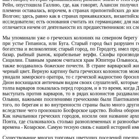
Рейн, опустошила Галлию, где, как говорят, Алансон получил
племени оставалась, впрочем, в странах припонтийских до ко
Волгою; здесь, равно как в странах прикавказских, византийс
исследователи; есть основания считать их германцами; для н
отличается ничем от деятельности их предшественников: их сл
Мы упоминали уже о греческих колониях на северном берегу 
при устье Гипаниса, или Буга. Старый город был разрушен г
богатства и великолепия; старый город, по Геродоту, имел п
базар, рыбный рынок, корабельные верфи. Скифы производи
Сицилии. Главным храмом считался храм Юпитера Ольвиоса, г
также воздавались божеские почести. В стране варварской ж
черный цвет. Верную картину быта греческих колонистов мож
увидали заморского оратора, то с греческой жадностию броси
Дион восхищался античным видом своих слушателей, которые 
толпа варваров показалась перед городом, и в то время, когда
выступать против варваров, то в рядах колонистов раздавал
Ольвии, важными поселениями греческими были Пантикапея 
того, по берегам и во внутренности страны было много други
вследствие чего произошло Босфорское царство. Война оборон
Как начальники греческих городов, носили они название архо
Понта, где сталкивалось столько разноплеменных и разнообы
времена - Козарское. Самую тесную связь с нашей историей име
Существование многих торговых цветущих поселений предпола