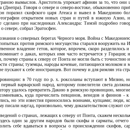
я страною вымыслов. Аристотель упрекает афинян за то, что он
а (Днепра). Говоря о севере и северо-востоке, обыкновенно при
н поразил скифского царя Атеаса и вывел в Македонию бо
географии открытием новых стран и путей в южную Азию, не
ше сделано при наследниках Александра: Тимэй подробно говор
 о севере, собрал Эратосфен.
познания о северных берегах Черного моря. Война с Македониею
попытках против римского могущества старался вооружить на И
твенное владение гетов, которое, впрочем, скоро разделилось 
 упоминает о даках, которых имя часто встречается у Горация; 
ы, почему страны к северу от Понта не могли быть с точностию 
ости страны; туземцы, народы кочевые, питающиеся молоком и 
е пускают к себе иностранцев. Вот почему и для римлян эта ст
ровинции: в 70 году по р. х. роксоланы вступают в Мизию, 
 первый варварский народ, которому повелители света должны
тору удалось превратить Дакию в римскую провинцию, многие 
 сомневаясь, куда причислить певцинов, венедов и финнов - к
ись, но эти известия приносились воинами, купцами; люди, ко
му писали наугад, произвольно, чему доказательством служит с
едений о странах, лежащих к северу от Понта, скажем несколько
здесь один за другим народов были скифы и сарматы, отчего
ить себе вдаваться в вопросы о происхождении скифов, сар