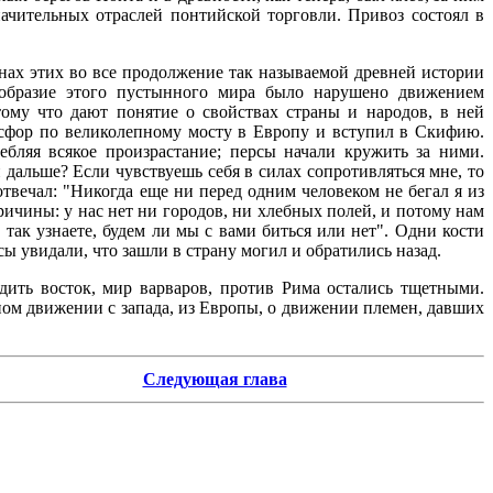
значительных отраслей понтийской торговли. Привоз состоял в
анах этих во все продолжение так называемой древней истории
нообразие этого пустынного мира было нарушено движением
тому что дают понятие о свойствах страны и народов, в ней
Босфор по великолепному мосту в Европу и вступил в Скифию.
ебляя всякое произрастание; персы начали кружить за ними.
альше? Если чувствуешь себя в силах сопротивляться мне, то
отвечал: "Никогда еще ни перед одним человеком не бегал я из
причины: у нас нет ни городов, ни хлебных полей, и потому нам
 так узнаете, будем ли мы с вами биться или нет". Одни кости
ы увидали, что зашли в страну могил и обратились назад.
ить восток, мир варваров, против Рима остались тщетными.
ом движении с запада, из Европы, о движении племен, давших
Следующая глава