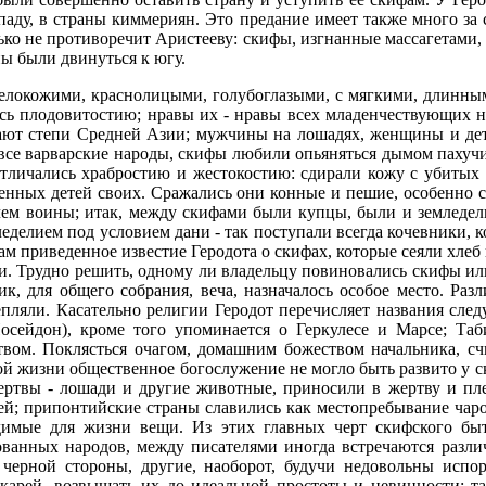
паду, в страны киммериян. Это предание имеет также много за
лько не противоречит Аристееву: скифы, изгнанные массагетами, 
ы были двинуться к югу.
белокожими, краснолицыми, голубоглазыми, с мягкими, длинны
лись плодовитостию; нравы их - нравы всех младенчествующих н
тают степи Средней Азии; мужчины на лошадях, женщины и дет
 все варварские народы, скифы любили опьяняться дымом пахуч
личались храбростию и жестокостию: сдирали кожу с убитых вр
венных детей своих. Сражались они конные и пешие, особенно 
ем воины; итак, между скифами были купцы, были и земледель
леделием под условием дани - так поступали всегда кочевники,
ам приведенное известие Геродота о скифах, которые сеяли хлеб 
ни. Трудно решить, одному ли владельцу повиновались скифы ил
ник, для общего собрания, веча, назначалось особое место. Р
пляли. Касательно религии Геродот перечисляет названия следу
сейдон), кроме того упоминается о Геркулесе и Марсе; Таби
вом. Поклясться очагом, домашним божеством начальника, сч
ой жизни общественное богослужение не могло быть развито у ск
ртвы - лошади и другие животные, приносили в жертву и плен
ей; припонтийские страны славились как местопребывание чаро
имые для жизни вещи. Из этих главных черт скифского бы
ванных народов, между писателями иногда встречаются разли
 черной стороны, другие, наоборот, будучи недовольны исп
икарей, возвышать их до идеальной простоты и невинности; т