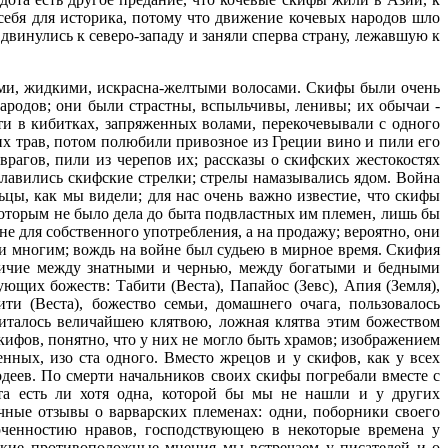
 себя для историка, потому что движение кочевых народов шло
двинулись к северо-западу и заняли сперва страну, лежавшую к
ми, жидкими, искрасна-желтыми волосами. Скифы были очень
ародов; они были страстны, вспыльчивы, ленивы; их обычаи -
и в кибитках, запряженных волами, перекочевывали с одного
их трав, потом полюбили привозное из Греции вино и пили его
агов, пили из черепов их; рассказы о скифских жестокостях
славились скифские стрелки; стрелы намазывались ядом. Война
цы, как мы видели; для нас очень важно известие, что скифы
 которым не было дела до быта подвластных им племен, лишь бы
не для собственного употребления, а на продажу; вероятно, они
и многим; вождь на войне был судьею в мирное время. Скифия
азличие между знатными и чернью, между богатыми и бедными
ющих божеств: Табити (Веста), Папайос (Зевс), Апия (Земля),
ти (Веста), божество семьи, домашнего очага, пользовалось
италось величайшею клятвою, ложная клятва этим божеством
ифов, понятно, что у них не могло быть храмов; изображением
ных, изо ста одного. Вместо жрецов и у скифов, как у всех
деев. По смерти начальников своих скифы погребали вместе с
та есть ли хотя одна, которой бы мы не нашли и у других
чные отзывы о варварских племенах: одни, поборники своего
орченностию нравов, господствующею в некоторые времена у
акие противоположные мнения мы встречаем у писателей и о