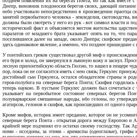
позднем появлении их на берегах Понта, но так как вместе с
Днепр, виновник плодоносия берегов своих, дающий питание в
небо участвовало непосредственно в произведении праотца ск
занятий первобытного человека - земледелия, скотоводства, в
должны были смотреть у него из рук - вот символ власти и п
исторический факт и объясняется местом жительства царстве
паралатов от младшего брата указывает опять на то, что па
поселившиеся далее на западе, около Днепра; скифское пред
здесь одинаковое явление, а именно, что позднее пришедшие с
У понтийских греков существовал другой миф о происхождении 
его буря и холод, он завернулся в львиную кожу и заснул. Прос
лесную припонтийскую область Гюлэю, то нашел в пещере чудов
пор, пока он не согласится иметь с нею связь; Геркулес прину
достойный сын Геркулеса, остался обладателем страны и ро
героя-полубога на северные берега Понта; Скифия гордилась 
теперь наукою. В пустыне Геркулес должен был сочетаться с
указывает на первобытное состояние северных берегов Пон
полуварварские смешанные народы, ибо гелоны, по утвержден
агатирсов, гелонов и скифов, как происшедших от одного прар
Кроме мифов, историк имеет предание, которое он не усомнит
северные берега Понта - открытая дорога между Европою и А
крайней мере подчинял его остатки своему господству. Так Ар
ними - исседоны, за этими - аримаспы (одноглазые), грифы 
вытесняли живших на юге, так что киммерияне принуждены бы