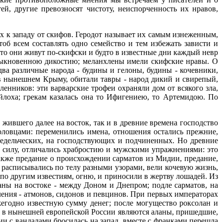
, другие превозносят чистоту, неиспорченность их нравов,
х к западу от скифов. Геродот называет их самым изнеженным,
б всем составлять одно семейство и тем избежать зависти и
 что они живут по-скифски и будто в известные дни каждый невр
быкновенною дикостию; меланхлены имели скифские нравы. О
два различные народа - будины и гелоны, будины - кочевники,
 в нынешнем Крыму, обитали тавры - народ дикий и свирепый,
нников: эти варварские трофеи охраняли дом от всякого зла,
ейлоха; грекам казалась она то Ифигениею, то Артемидою. По
жившего далее на восток, так и в древние времена господство
оловцами: переменились имена, отношения остались прежние,
ледельческих, на господствующих и подчиненных. Но древние
ю силу, отличались храбростию и мужскими упражнениями: это
также предание о происхождении сарматов из Мидии, предание,
расписывались по телу разными узорами, вели кочевую жизнь,
 по другим известиям, огню, и приносили в жертву лошадей. Из
аны на востоке - между Доном и Днепром; подле сарматов, на
ения - атмонов, сидонов и певцинов. При первых императорах
годно известную сумму денег; после могущество роксолан и
го, в нынешней европейской России являются аланы, пришедшие,
нии с вандалами бросилась на запад, вместе с франками перешла