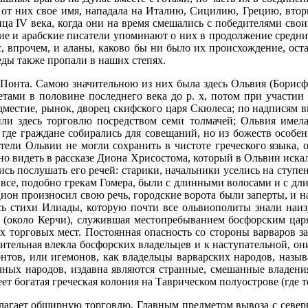
 от них свое имя, нападала на Италию, Сицилию, Грецию, втор
нца IV века, когда они на время смешались с победителями свои
кие и арабские писатели упоминают о них в продолжение средни
ас, впрочем, и аланы, каково бы ни было их происхождение, ост
еды также пропали в наших степях.
Понта. Самою значительною из них была здесь Ольвия (Борисфен
етами в половине последнего века до р. х, потом при участии
редместие, рынок, дворец скифского царя Скюлеса; по надписям 
ли здесь торговлю посредством семи толмачей; Ольвия имел
де граждане собирались для совещаний, но из божеств особен
ители Ольвии не могли сохранить в чистоте греческого языка, 
но видеть в рассказе Диона Хрисостома, который в Ольвии иск
лись послушать его речей: старики, начальники уселись на ступ
все, подобно грекам Гомера, были с длинными волосами и с дл
 Дион произносил свою речь, городские ворота были заперты, и 
ись стихи Илиады, которую почти все ольвиополиты знали наи
(около Керчи), служившая местопребыванием босфорским царя
х торговых мест. Постоянная опасность со стороны варваров за
ительная влекла босфорских владельцев и к наступательной, он
нтов, или игемонов, как владельцы варварских народов, назыв
чных народов, издавна являются странные, смешанные владени
ет богатая греческая колония на Таврическом полуострове (где т
гает обширную торговлю. Главным предметом вывоза с северных