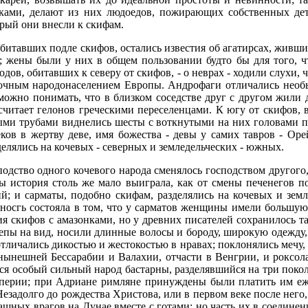
ами, делают из них людоедов, пожирающих собственных детей
орый они внесли к скифам.
битавших подле скифов, остались известия об агатирсах, живши
жены были у них в общем пользовании будто бы для того, что
дов, обитавших к северу от скифов, - о неврах - ходили слухи,
осточным народонаселением Европы. Андрофаги отличались нео
можно понимать, что в близком соседстве друг с другом жили 
 считает гелонов греческими переселенцами. К югу от скифов,
и трубами виднелись шесты с воткнутыми на них головами пле
ков в жертву деве, имя божества - девы у самих тавров - Ор
елялись на кочевых - северных и земледельческих - южных.
ство одного кочевого народа сменялось господством другого, 
ны история столь же мало выиграла, как от смены печенегов п
ий; и сарматы, подобно скифам, разделялись на кочевых и зем
енносгь состояла в том, что у сарматов женщины имели большу
ия скифов с амазонками, но у древних писателей сохранилось 
епы на вид, носили длинные волосы и бороду, широкую одежду, 
тличались дикостью и жестокостью в нравах; поклонялись мечу,
нынешней Бессарабии и Валахии, отчасти в Венгрии, и роксол
я особый сильный народ бастарны, разделявшийся на три покол
мперии; при Адриане римляне принуждены были платить им еже
 Незадолго до рождества Христова, или в первом веке после не
рашных врагов на Дунае вместе с готами; но часть их в соедине