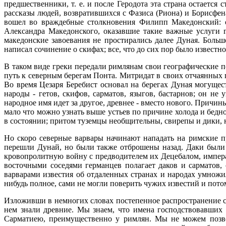
предшественники, т. е. и после Геродота эта страна остаетс
рассказы людей, возвратившихся с Фазиса (Риона) и Борисфен
вошел во враждебные столкновения Филипп Македонский: о
Александра Македонского, оказавшие такие важные услуги 
македонские завоевания не простирались далее Дуная. Боль
написал сочинение о скифах; все, что до сих пор было известно
В таком виде греки передали римлянам свои географические 
путь к северным берегам Понта. Митридат в своих отчаянных 
Во время Цезаря Беребист основал на берегах Дуная могущес
народы - гетов, скифов, сарматов, языгов, бастарнов; он не
народное имя идет за другое, древнее - вместо нового. Причин
мало что можно узнать выше устьев по причине холода и бедн
в состоянии; притом туземцы необщительны, свирепы и дики, н
Но скоро северные варвары начинают нападать на римские п
перешли Дунай, но были также отброшены назад. Даки были
кровопролитную войну с предводителем их Децебалом, импера
восточными соседями германцев полагает даков и сарматов,
варварами известия об отдаленных странах и народах умножил
нибудь полное, сами не могли поверить чужих известий и пото
Изложивши в немногих словах постепенное распространение св
нем знали древние. Мы знаем, что имена господствовавших 
Сарматиею, преимущественно у римлян. Мы не можем позвол