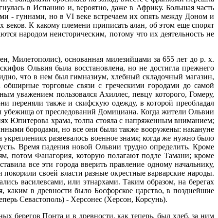
гнулась в Испанию и, вероятно, даже в Африку. Большая часть
ми - гуннами, но в VI веке встречаем их опять между Доном и
х веков. К какому племени приписать алан, об этом еще спорят
аются народом неисторическим, потому что их деятельность не
, Милетополис), основанная милезийцами за 655 лет до р. х.
 скифов Ольвия была восстановлена, но не достигла прежнего
видно, что в нем был гимназиум, хлебный складочный магазин,
а обширные торговые связи с греческими городами до самой
ным уважением пользовался Ахиллес, певцу которого, Гомеру,
они переняли также и скифскую одежду, в которой преобладал
ал убежища от преследований Домициана. Когда жители Ольвии
енях Юпитерова храма, толпа стояла с напряженным вниманием;
инными бородами, но все они были также вооружены: накануне
на укреплениях развевалось военное знамя; когда же нужно было
зусть. Время падения новой Ольвии трудно определить. Кроме
м, потом Фанагория, которую полагают подле Тамани; кроме
ставила все эти города вверить правление одному начальнику,
и покорили своей власти разные окрестные варварские народы.
ались василевсами, или этнархами. Таким образом, на берегах
я, каким в древности было Босфорское царство, в позднейшие
еперь Севастополь) - Херсонес (Херсон, Корсунь).
 берегов Понта и в древности, как теперь, был хлеб, за ним