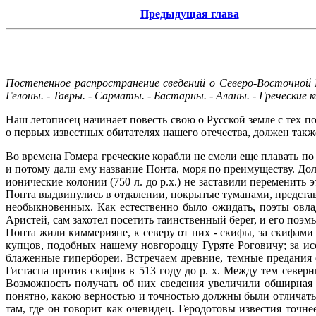
Предыдущая глава
Постепенное распространение сведений о Северо-Восточной Ев
Гелоны. - Тавры. - Сарматы. - Бастарны. - Аланы. - Греческие 
Наш летописец начинает повесть свою о Русской земле с тех по
о первых известных обитателях нашего отечества, должен также
Во времена Гомера греческие корабли не смели еще плавать по
и потому дали ему название Понта, моря по преимуществу. До
ионические колонии (750 л. до р.х.) не заставили переменить 
Понта выдвинулись в отдалении, покрытые туманами, предста
необыкновенных. Как естественно было ожидать, поэты овл
Аристей, сам захотел посетить таинственный берег, и его поэ
Понта жили киммерияне, к северу от них - скифы, за скифами
купцов, подобных нашему новгородцу Гуряте Роговичу; за ис
блаженные гипербореи. Встречаем древние, темные предания о
Гистаспа против скифов в 513 году до р. х. Между тем севе
Возможность получать об них сведения увеличили обширная
понятно, какою верностью и точностью должны были отличатьс
там, где он говорит как очевидец. Геродотовы известия точне