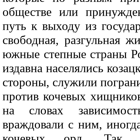
обществе или принужден
путь к выходу из госуда
свободная, разгульная жи
южные степные страны Р
издавна населялись козац
стороны, служили погран
против кочевых хищников,
на словах зависимост
враждовали с ним, иногд
кочевых орд. Так Р