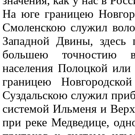
значения, как у нас в Рос
На юге границею Новгор
Смоленскою служил вол
Западной Двины, здесь 
большею точностию во
населения Полоцкой или 
границею Новгородско
Суздальскою служил приб
системой Ильменя и Верх
при реке Медведице, одн