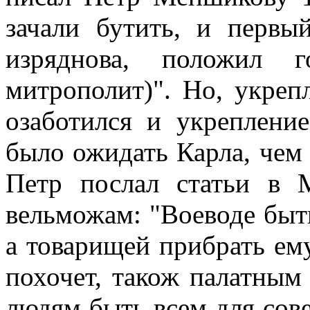
зачали бутить, и первы
изряднова, положил г
митрополит)". Но, укреп
озаботился и укреплени
было ожидать Карла, чем 
Петр послал статьи в 
вельможам: "Воеводе быт
а товарищей прибрать ему
похочет, також палатны
людям быть всем для сове