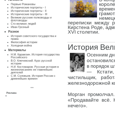
корол
Первые Романовы
Исторические портреты - I
време
Исторические портреты - II
грамо
Исторические портреты - III
немец
Великие русские полководцы и
флотоводцы
переписки между р
Сто великих людей
Кирстена Роде, адм
Иван Грозный
XVI столетии.
Разное
Истоpия советского государства и
пpава
Философия истории
История Вел
Холодная война
Материалы
Осенним дн
Н.М. Карамзин. История государства
Российского
остановилс
В.О. Ключевский. Курс русской
истории
в порядок ш
Н.И. Костомаров. Русская история в
жизнеописаниях ее главнейших
— Кстати
деятелей
С.М. Соловьев. История России с
чистильщик, раб
древнейших времен
железнодорожной ко
***
Реклама
Морган промолчал.
«Продавайте всё. 
нечего».