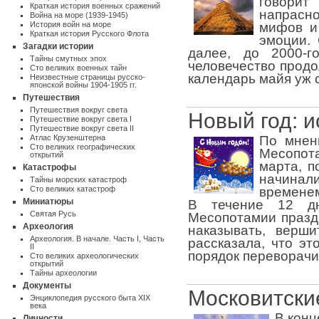
говорит
Краткая история военных сражений
напрасно
Война на море (1939-1945)
История войн на море
мифов и
Краткая история Русского Флота
эмоции. 
Загадки истории
далее, до 2000-г
Тайны смутных эпох
человечество продо
Сто великих военных тайн
календарь майя уж 
Неизвестные страницы русско-
японской войны 1904-1905 гг.
Путешествия
Путешествия вокруг света
Новый год: и
Путешествие вокруг света I
Путешествие вокруг света II
Атлас Крузенштерна
По мнен
Cто великих географических
Месопот
открытий
марта, п
Катастрофы
начинал
Тайны морских катастроф
Сто великих катастроф
временем
Миниатюры
В течение 12 дн
Святая Русь
Месопотамии празд
Археология
наказывать, верш
Археология. В начале. Часть I
,
Часть
рассказала, что э
II
порядок переворачив
Сто великих археологических
открытий
Тайны археологии
Документы
Московитски
Энциклопедия русского быта XIX
века
В конц
Личности