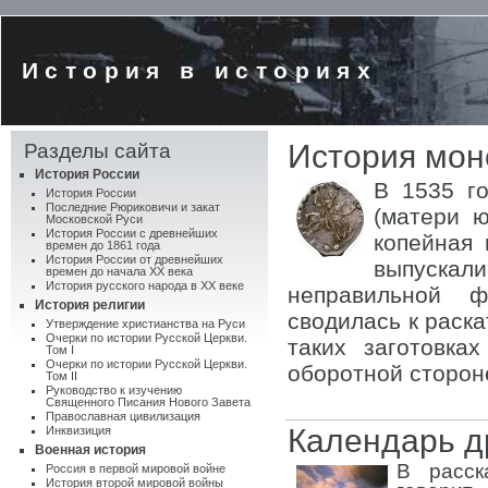
История в историях
История моне
Разделы сайта
История России
В 1535 г
История России
Последние Рюриковичи и закат
(матери ю
Московской Руси
История России с древнейших
копейная 
времен до 1861 года
История России от древнейших
выпускали
времен до начала XX века
История русского народа в XX веке
неправильной ф
История религии
сводилась к раск
Утверждение христианства на Руси
Очерки по истории Русской Церкви.
таких заготовка
Том I
Очерки по истории Русской Церкви.
оборотной сторон
Том II
Руководство к изучению
Священного Писания Нового Завета
Православная цивилизация
Календарь д
Инквизиция
Военная история
В расск
Россия в первой мировой войне
История второй мировой войны