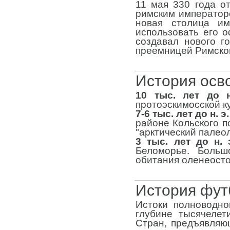
11 мая 330 года о
римским император
новая столица и
использовать его 
создавал нового г
преемницей Римской
История осв
10 тыс. лет до н
протоэскимосской к
7-6 тыс. лет до н. э.
районе Кольского 
"арктический палеол
3 тыс. лет до н. 
Беломорье. Боль
обитания оленеост
История фут
Истоки полноводно
глубине тысячелет
Стран, предъявляю