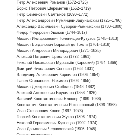
Петр Алексеевич Романов (1672–1725)
Борис Петрович Шереметев (1652–1719)
Петр Семенович Салтыков (1698–1772)
Петр Александрович Румянцев-Задунайский (1725–1796)
Александр Васильевич Суворов-Рымникский (1730–1800)
Федор Федорович Ушаков (1744–1817)
Михаил Илларионович Голенищев-Кутузов (1745–1813)
Михаил Богданович Барклай де Толли (1761–1818)
Михаил Андреевич Милорадович (1771–1825)
Алексей Петрович Ермолов (1772–1861)
Николай Николаевич Муравьёв (Карсский) (1794–1866)
Дмитрий Николаевич Сенявин (1763–1831)
Владимир Алексеевич Корнилов (1806–1854)
Павел Степанович Нахимов (1803–1855)
Михаил Дмитриевич Скобелев (1848–1882)
Алексей Алексеевич Брусилов (1858–1926)
Василий Константинович Блюхер (1889–1938)
Константин Константинович Рокоссовский (1896–1968)
Иван Степанович Конев (1897–1973)
Георгий Константинович Жуков (1896–1974)
Николай Герасимович Кузнецов (1902–1974)
Иван Данилович Черняховский (1906–1945)
Список литературы