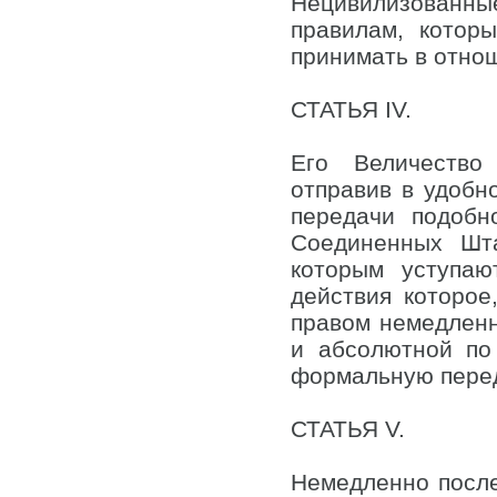
Нецивилизованн
правилам, котор
принимать в отно
СТАТЬЯ IV.
Его Величество
отправив в удобн
передачи подобн
Соединенных Шта
которым уступаю
действия которое
правом немедленн
и абсолютной по
формальную перед
СТАТЬЯ V.
Немедленно после