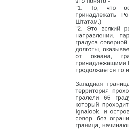
это понято -
"1. То, что о
принадлежать Ро
Штатам.)
"2. Это всякий 
направлении, па
градуса северной
долготы, оказыва
от океана, гр
принадлежащими Р
продолжается по 
Западная границ
территория прох
пралели 65 гра
который проходи
Ignalook, и остр
север, без огран
граница, начинающ