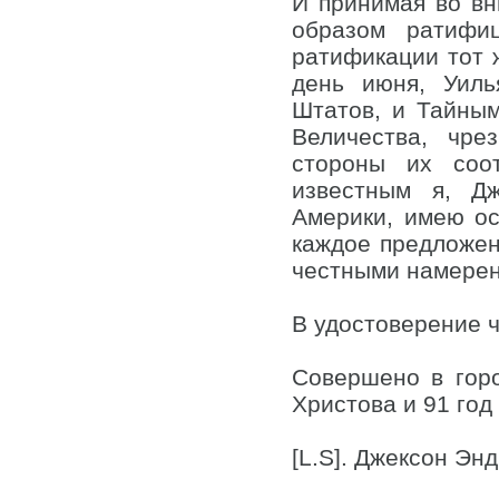
И принимая во в
образом ратифи
ратификации тот 
день июня, Уиль
Штатов, и Тайны
Величества, чр
стороны их соот
известным я, Д
Америки, имею о
каждое предложен
честными намерен
В удостоверение ч
Совершено в гор
Христова и 91 го
[L.S]. Джексон Эн