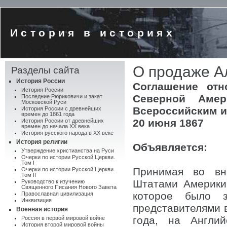
История в историях
О продаже А
Разделы сайта
История России
Соглашение отн
История России
Северной Амер
Последние Рюриковичи и закат
Московской Руси
Всероссийским 
История России с древнейших
времен до 1861 года
20 июня 1867
История России от древнейших
времен до начала XX века
История русского народа в XX веке
История религии
Объявляется:
Утверждение христианства на Руси
Очерки по истории Русской Церкви.
Том I
Принимая во вн
Очерки по истории Русской Церкви.
Том II
Штатами Америки
Руководство к изучению
Священного Писания Нового Завета
которое было з
Православная цивилизация
Инквизиция
представителями в
Военная история
года, на Англи
Россия в первой мировой войне
История второй мировой войны