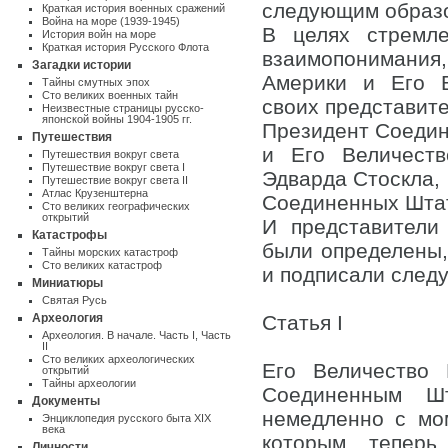
следующим образ
Краткая история военных сражений
Война на море (1939-1945)
В целях стремле
История войн на море
Краткая история Русского Флота
взаимопонимания
Загадки истории
Америки и Его В
Тайны смутных эпох
Сто великих военных тайн
своих представите
Неизвестные страницы русско-
японской войны 1904-1905 гг.
Президент Соедин
Путешествия
и Его Величеств
Путешествия вокруг света
Путешествие вокруг света I
Эдварда Стоскла, 
Путешествие вокруг света II
Атлас Крузенштерна
Соединенных Шта
Cто великих географических
открытий
И представители
Катастрофы
были определены,
Тайны морских катастроф
Сто великих катастроф
и подписали след
Миниатюры
Святая Русь
Археология
Статья I
Археология. В начале. Часть I
,
Часть
II
Сто великих археологических
Его Величество 
открытий
Тайны археологии
Соединенным Шт
Документы
немедленно с мо
Энциклопедия русского быта XIX
века
которым теперь
Личности