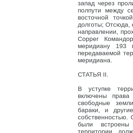
запад через прол
полпути между се
восточной точко
долготы; Отсюда, 
направлении, про
Copper Командор
меридиану 193 
передаваемой тер
меридиана.
СТАТЬЯ II.
В уступке терр
включены права
свободные земли
бараки, и други
собственностью. О
были встроены 
территории, дол