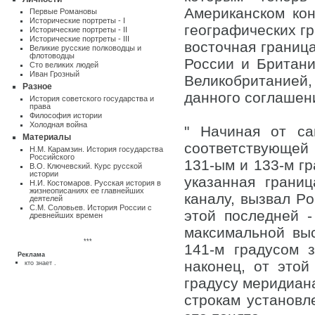
Американском ко
Первые Романовы
Исторические портреты - I
географических гр
Исторические портреты - II
Исторические портреты - III
восточная границ
Великие русские полководцы и
флотоводцы
России и Британ
Сто великих людей
Иван Грозный
Великобританией, 
Разное
данного соглашен
Истоpия советского государства и
пpава
Философия истории
Холодная война
" Начиная от са
Материалы
соответствующей
Н.М. Карамзин. История государства
Российского
131-ым и 133-м гр
В.О. Ключевский. Курс русской
истории
указанная грани
Н.И. Костомаров. Русская история в
жизнеописаниях ее главнейших
каналу, вызвал Po
деятелей
С.М. Соловьев. История России с
этой последней -
древнейших времен
максимальной вы
***
141-м градусом 
Реклама
наконец, от этой
кто знает .
градусу меридиана
строкам установл