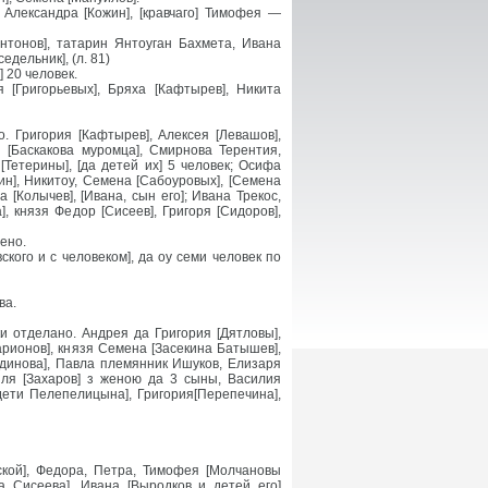
Александра [Кожин], [кравчаго] Тимофея —
нтонов], татарин Янтоуган Бахмета, Ивана
едельник], (л. 81)
 20 человек.
 [Григорьевых], Бряха [Кафтырев], Никита
. Григория [Кафтырев], Алексея [Левашов],
я [Баскакова муромца], Смирнова Терентия,
[Тетерины], [да детей их] 5 человек; Осифа
ин], Никитоу, Семена [Сабоуровых], [Семена
а [Колычев], [Ивана, сын его]; Ивана Трекос,
, князя Федор [Сисеев], Григоря [Сидоров],
ено.
кого и с человеком], да оу семи человек по
ва.
и отделано. Андрея да Григория [Дятловы],
рионов], князя Семена [Засекина Батышев],
единова], Павла племянник Ишуков, Елизаря
иля [Захаров] з женою да 3 сыны, Василия
ети Пелепелицына], Григория[Перепечина],
ской], Федора, Петра, Тимофея [Молчановы
а Сисеева], Ивана [Выродков и детей его]