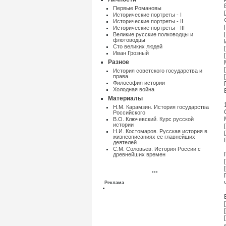
Первые Романовы
Исторические портреты - I
Исторические портреты - II
Исторические портреты - III
Великие русские полководцы и
флотоводцы
Сто великих людей
Иван Грозный
Разное
Истоpия советского государства и
пpава
Философия истории
Холодная война
Материалы
Н.М. Карамзин. История государства
Российского
В.О. Ключевский. Курс русской
истории
Н.И. Костомаров. Русская история в
жизнеописаниях ее главнейших
деятелей
С.М. Соловьев. История России с
древнейших времен
***
Реклама