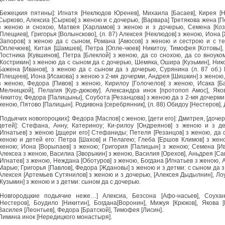
[Бежецкия пятины]: Игнатя [Неклюдов Юренев], Михаила [Басаев], Кирея [
Сырково, Алексиа [Сырков] з женою и с дочерью, [Варвара] Третякова жена [П
з женою и снохою, Матвея [Харламов] з женою и з дочерью, Семена [Коз
[Плещиев], Григорья [Волынсково], (л. 87) Алексея [Неклюдов] з женою, Иона
[Запоров] з женою да с сыном, Романа [Амосов] з женою и сестрою и с т
[Оплечюев], Китая [Шамшев], Петра [Опле-чюев] Никитоу, Тимофея [Котовы],
Постника [Кувшинов], Петра [Блеклой] з женою, да со снохою, да со вноук
[Кострикин] з женою да с сыном да с дочерью, Шемяка, Ошира [Кузьмин], Ник
Бажена [Иванов], з женою да с сыном да з дочерью, Сурянина (л. 87 об.)
[Плещеев], Иона [Исакова] з женою з 2-мя дочерми, Андрея [Шишкин] з женою,
з женою, Федора [Пивов] з женою, Кирилоу [Голочелов] з женою, Исака [Б
[Мелницкой], Пелагия [Кур-дюкову]. Александра инок [протопоп Амос], Яко
Никитоу, Федора [Палицыны], Соубота [Резанцова] з женою да з 2-мя дочерми,
женою, Пятово [Палицын]. Родивона [серебрянник], (л. 88) Обидоу [Нестеров], 
[Подьячих новогороцких]: Федора [Маслов] с женою, [дети его]: Дмитрея, [дочер
детей]: Стефана, Анну, Катериноу; Ки-рилоу [Ондреянов] з женою и з де
[Игнатьев] з женою [дщери его] Стефаниды; Петеля [Резанцов] з женою, да с
женою и детей его: Петра [Шахов] и Пелагею; Глеба [Ершов Климов] з жено
женою; Иона [Ворыпаев] з женою; Григория [Палицын] з женою; Семена [Ива
Алексеа з женою, Василиа [Зворыкин] з женою, Василия [Орехов], Аньдрея [Сав
[Игнатев] з женою, Неждана [Оботуров] з женою, Богдана [Игнатьев з женою, Ал
Марью; Григорья [Павлов], Федора [Ждановы] з женою и з детми: с сыном да з
Алексея [Артемьев Сутянилов] з женою и з дочерью, [Алексея Дыдылнин], Ло
[Кузьмин] з женою и з детми: сыном да с дочерью.
[Новгородцкие подьячие неже…] Алексиа, Безсона [Афо-насьев], Соухан
[Нестеров], Боудило [Никитин], Богдана[Воронин], Мижуя [Крюков], Якова 
Василея [Леонтьев], Федора [Братской], Тимофея [Лисин].
Пимина инок [Нередицкого монастыря].