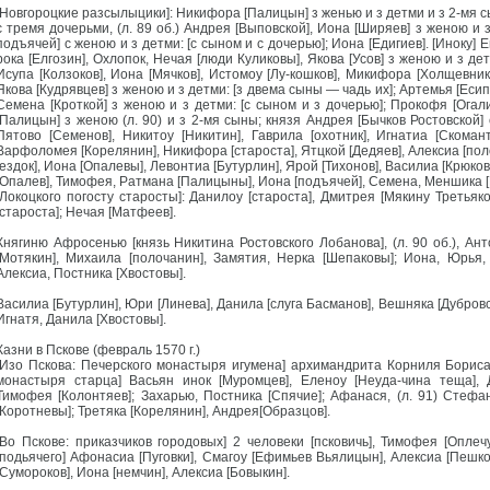
[Новгороцкие разсылыцики]: Никифора [Палицын] з женью и з детми и з 2-мя 
с тремя дочерьми, (л. 89 об.) Андрея [Выповской], Иона [Ширяев] з женою и з
подъячей] с женою и з детми: [с сыном и с дочерью]; Иона [Едигиев]. [Иноку] 
рока [Елгозин], Охлопок, Нечая [люди Куликовы], Якова [Усов] з женою и з дет
Исупа [Колзоков], Иона [Мячков], Истомоу [Лу-кошков], Микифора [Холщевник
Якова [Кудрявцев] з женою и з детми: [з двема сыны — чадь их]; Артемья [Есипо
Семена [Кроткой] з женою и з детми: [с сыном и з дочерью]; Прокофя [Огали
[Палицын] з женою (л. 90) и з 2-мя сыны; князя Андрея [Бычков Ростовской]
Пятово [Семенов], Никитоу [Никитин], Гаврила [охотник], Игнатиа [Скоман
Варфоломея [Корелянин], Никифора [староста], Ятцкой [Дедяев], Алексиа [пол
[ездок], Иона [Опалевы], Левонтиа [Бутурлин], Ярой [Тихонов], Василиа [Крюков
[Опалев], Тимофея, Ратмана [Палицыны], Иона [подъячей], Семена, Меншика 
[Локоцкого погосту старосты]: Данилоу [староста], Дмитрея [Мякину Третья
[староста]; Нечая [Матфеев].
Княгиню Афросенью [князь Никитина Ростовского Лобанова], (л. 90 об.), Анто
[Мотякин], Михаила [полочанин], Замятия, Нерка [Шепаковы]; Иона, Юрья,
Алексиа, Постника [Хвостовы].
Василиа [Бутурлин], Юри [Линева], Данила [слуга Басманов], Вешняка [Дубровс
Игнатя, Данила [Хвостовы].
Казни в Пскове (февраль 1570 г.)
[Изо Пскова: Печерского монастыря игумена] архимандрита Корниля Бориса [
монастыря старца] Васьян инок [Муромцев], Еленоу [Неуда-чина теща], 
Тимофея [Колонтяев]; Захарью, Постника [Спячие]; Афанася, (л. 91) Стеф
[Коротневы]; Третяка [Корелянин], Андрея[Образцов].
[Во Пскове: приказчиков городовых] 2 человеки [псковичь], Тимофея [Оплечу
[подьячего] Афонасиа [Пуговки], Смагоу [Ефимьев Вьялицын], Алексиа [Пешко
[Сумороков], Иона [немчин], Алексиа [Бовыкин].