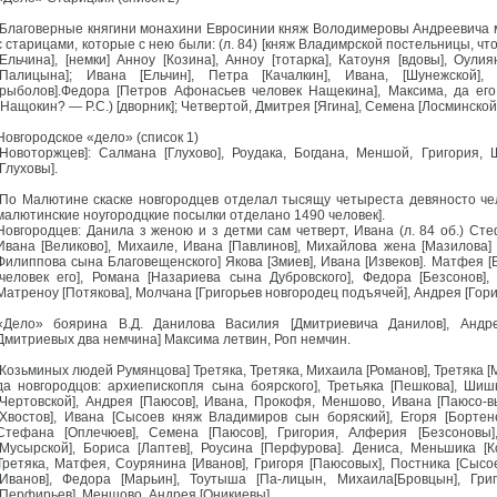
[Благоверные княгини монахини Евросинии княж Володимеровы Андреевича ма
с старицами, которые с нею были: (л. 84) [княж Владимрской постельницы, ч
[Ельчина], [немки] Анноу [Козина], Анноу [тотарка], Катоуня [вдовы], Оул
[Палицына]; Ивана [Ельчин], Петра [Качалкин], Ивана, [Шунежской]
[рыболов].Федора [Петров Афонасьев человек Нащекина], Максима, да ег
(Нащокин? — Р.С.) [дворник]; Четвертой, Дмитрея [Ягина], Семена [Лосминской
Новгородское «дело» (список 1)
[Новоторжцев]: Салмана [Глухово], Роудака, Богдана, Меншой, Григория,
[Глуховы].
[По Малютине скаске новгородцев отделал тысящу четыреста девяносто чел
малютинские ноугородцкие посылки отделано 1490 человек].
Новгородцев: Данила з женою и з детми сам четверт, Ивана (л. 84 об.) Сте
Ивана [Великово], Михаиле, Ивана [Павлинов], Михайлова жена [Мазилова]
Филиппова сына Благовещенского] Якова [Змиев], Ивана [Извеков]. Матфея [Б
[человек его], Романа [Назариева сына Дубровского], Федора [Безсонов],
Матреноу [Потякова], Молчана [Григорьев новгородец подъячей], Андрея [Гори
«Дело» боярина В.Д. Данилова Василия [Дмитриевича Данилов], Андре
Дмитриевых два немчина] Максима летвин, Роп немчин.
[Козьминых людей Румянцова] Третяка, Третяка, Михаила [Романов], Третяка [М
да новгородцов: архиепископля сына боярского], Третьяка [Пешкова], Шишк
[Чертовской], Андрея [Паюсов], Ивана, Прокофя, Меншово, Ивана [Паюсо-вы
[Хвостов], Ивана [Сысоев княж Владимиров сын боряский], Егоря [Бортенев
Стефана [Оплечюев], Семена [Паюсов], Григория, Алферия [Безсоновы]
[Мусырской], Бориса [Лаптев], Роусина [Перфурова]. Дениса, Меньшика [К
Третяка, Матфея, Соурянина [Иванов], Григоря [Паюсовых], Постника [Сысое
[Иванов], Федора [Марьин], Тоутыша [Па-лицын, Михаила[Бровцын], Гри
[Перфирьев], Меншово, Андрея [Оникиевы].