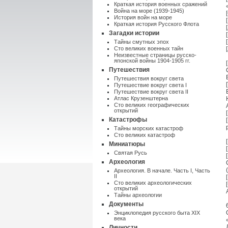
Краткая история военных сражений
Война на море (1939-1945)
История войн на море
Краткая история Русского Флота
Загадки истории
Тайны смутных эпох
Сто великих военных тайн
Неизвестные страницы русско-
японской войны 1904-1905 гг.
Путешествия
Путешествия вокруг света
Путешествие вокруг света I
Путешествие вокруг света II
Атлас Крузенштерна
Cто великих географических
открытий
Катастрофы
Тайны морских катастроф
Сто великих катастроф
Миниатюры
Святая Русь
Археология
Археология. В начале. Часть I
,
Часть
II
Сто великих археологических
открытий
Тайны археологии
Документы
Энциклопедия русского быта XIX
века
Личности