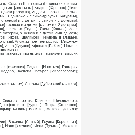
сыны, Семена [Платюшкин] з женью и з детми,
 детми: [два сыны]; Андрея [Юре-нев], [Чижа
Евдокею [Горбуша], Андрея [Тороканов], Сумо-
ми: [з дочерью и с сыном];Гоурья [Бутурлин],
 с женою] и с детми: [с сыном и с дочерью];
в] з женою и з детми: [сыном и с 2 дочерми].
н], Шеста-ка [Окунев], Якима [Климов], Иона
 с материю, з женою и з детми: сын да дочь;
тов], Якова [Шалимов], Неклюда [Палицын],
оченин], Алексиа [портной мастер], Микоулоу
а], Иона [Кутузов], Афонася [Бабкин], Немира
[Шалимовы].
кова человека Шаблыкина]; Левонтия, Данило
на [кожевник], Богдана [Игнатьев], Григория
 Федора, Василиа, Матфея [Милославские];
кого с сыном], Алексиа [Дубровской с сыном];
Хвостов], Третяка [Свиязев], [Печерского ж
Дорофея инок [Курцов], Петра [Оплечюев],
ана[Мартьяновы]; Василиа, Матфеа, Данилоу
ев], Василиа [Спячий], Гоуляа [Корелянин],
в], Иона [Клеопин], Иона [Пузиков], Михаила