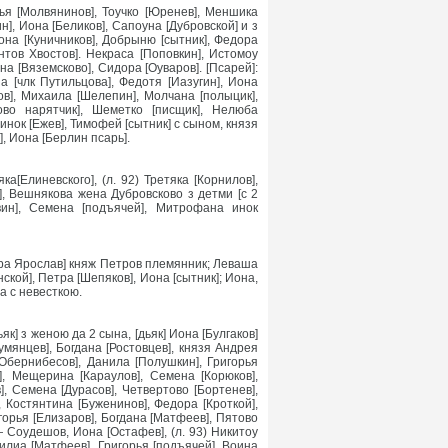
ья [Молвянинов], Тоучко [Юренев], Меншика
], Иона [Беликов], Сапоуна [Дубровской] и з
Иона [Куничников], Добрыню [сытник], Федора
нтов Хвостов]. Некраса [Поповкин], Истомоу
на [Вяземсково], Сидора [Оуваров]. [Псарей]:
а [члк Путильцова], Федотя [Иазугин], Иона
ов], Михаила [Шелепин], Молчана [полыцик],
вово нарятчик], Шеметко [писщик], Нелюба
нок [Ежев], Тимофей [сытник] с сыном, князя
, Иона [Берлин псарь].
а[Елиневского], (л. 92) Третяка [Корнилов],
], Вешнякова жена Дубровсково з детми [с 2
вин], Семена [подъячей], Митрофана инок
дра Ярослав] княж Петров племянник; Леваша
кой], Петра [Шепяков], Иона [сытник]; Иона,
а с невесткою.
к] з женою да 2 сына, [дьяк] Иона [Булгаков]
умянцев], Богдана [Ростовцев], князя Андрея
[Обернибесов], Данила [Полушкин], Григорья
], Мещерина [Караулов], Семена [Корюков],
, Семена [Дурасов], Четвертово [Бортенев],
 Костянтина [Буженинов], Федора [Кроткой],
горья [Елизаров], Богдана [Матфеев], Пятово
 Соудешов, Иона [Остафев], (л. 93) Никитоу
илиа [Матфеев], Григорья [подъячей], Воина