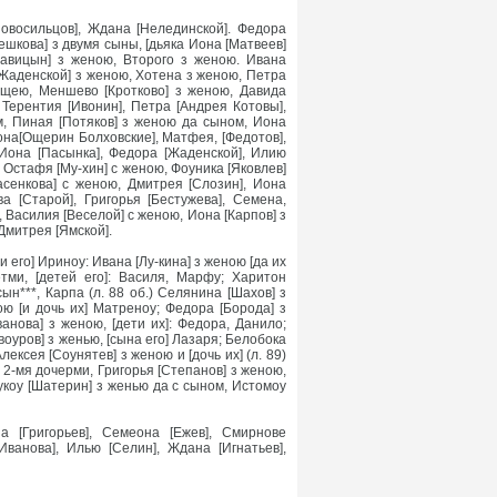
Новосильцов], Ждана [Нелединской]. Федора
ешкова] з двумя сыны, [дьяка Иона [Матвеев]
авицын] з женою, Второго з женою. Ивана
 [Жаденской] з женою, Хотена з женою, Петра
ещею, Меншево [Кротково] з женою, Давида
 Терентия [Ивонин], Петра [Андрея Котовы],
ом, Пиная [Потяков] з женою да сыном, Иона
она[Ощерин Болховские], Матфея, [Федотов],
 Иона [Пасынка], Федора [Жаденской], Илию
 Остафя [Му-хин] с женою, Фоуника [Яковлев]
асенкова] с женою, Дмитрея [Слозин], Иона
ва [Старой], Григорья [Бестужева], Семена,
 Василия [Веселой] с женою, Иона [Карпов] з
Дмитрея [Ямской].
и его] Ириноу: Ивана [Лу-кина] з женою [да их
тми, [детей его]: Василя, Марфу; Харитон
ын***, Карпа (л. 88 об.) Селянина [Шахов] з
ю [и дочь их] Матреноу; Федора [Борода] з
нова] з женою, [дети их]: Федора, Данило;
оуров] з женью, [сына его] Лазаря; Белобока
ексея [Соунятев] з женою и [дочь их] (л. 89)
 2-мя дочерми, Григорья [Степанов] з женою,
укоу [Шатерин] з женью да с сыном, Истомоу
а [Григорьев], Семеона [Ежев], Смирнове
[Иванова], Илью [Селин], Ждана [Игнатьев],