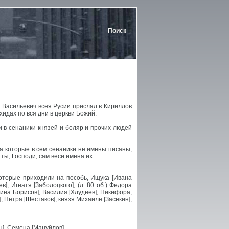
Поиск
н Васильевич всея Русии прислал в Кириллов
идах по вся дни в церкви Божий.
и в сенаники князей и боляр и прочих людей
 а которые в сем сенаники не имены писаны,
ты, Господи, сам веси имена их.
, которые приходили на пособь, Ищука [Ивана
в], Игнатя [Заболоцкого], (л. 80 об.) Федора
тина Борисов], Василия [Хлуднев], Никифора,
 Петра [Шестаков], князя Михаиле [Засекин],
н], Семена [Мануйлов].