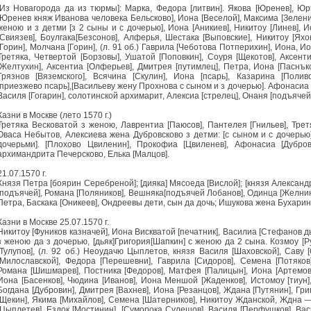
[Из Новагорода да из тюрмы]: Марка, Федора [литвин]. Якова [Юренев], Юр
[Юренев княж Иванова человека Бельсково], Иона [Веселой], Максима [Зеленин
женою и з детми [з 2 сыны и с дочерью], Иона [Аникиев], Никитоу [Линев], 
[Свиязев], Боулгака[Безсонов], Алферья, Шестака [Выповские], Никитоу [Яхо
[Горин], Молчана [Горин], (л. 91 об.) Гаврила [Чеботова Потперихин], Иона, Ио
Третяка, Четвертой [Борзовы], Ушатой [Поповкин], Соуря [Щекотов], Аксенти
[Желтухин], Аксентиа [Олферьев], Дмитрея [путимлец], Петра, Иона [Паснък
Грязнов [Вяземского], Всячина [Скулин], Иона [псарь], Казарина [Поли
[приезжево псарь],[Васильеву жену Прохнова с сыном и з дочерью]. Афонасиа и
Василя [Гогарин], солотинской архимарит, Алексиа [стрелец], Онаня [подъячей]
Казни в Москве (лето 1570 г.)
Третяка Весковатой з женою, Лаврентиа [Паюсов], Пантелея [Гнильев], Третяк
Оваса Небытов, Алексиева жена Дубровсково з детми: [с сыном и с дочерью
дочерьми]. [Плохово Цвиленин], Прокофиа [Цвиленев], Афонасиа [Дубро
архимандрита Печерсково, Елька [Малцов].
21.07.1570 г.
Князя Петра [боярин Серебреной]; [дияка] Мясоеда [Вислой]; [князя Алексан
[подъячей], Романа [Поляников], Вешняка[подъячей Лобанов], Одинца [Желнинс
Петра, Баскака [Оникеев], Ондреевы дети, сын да дочь; Ишукова жена Бухарин
Казни в Москве 25.07.1570 г.
Никитоу [Фуников казначей], Иона Вискватой [печатник], Василиа [Стефанов дья
з женою да з дочерью, [дьяк]Григория[Шапкин] с женою да 2 сына. Козмоу [Р
[Тулупов], (л. 92 об.) Неоудачю Цыплетов, князя Василя [Шаховской], Саву 
[Милославской], Федора [Перешевни], Гаврила [Сидоров], Семена [Потяков
Романа [Шишмарев], Постника [Федоров], Матфея [Палицын], Иона [Артемов]
Иона [Басенков], Чюдина [Иванов], Иона Меншой [Жаденков], Истомоу [тиун],
Богдана [Дубровин], Дмитрея [Вахнев], Иона [Резанцов], Ждана [Путянин], Гри
[Щекин], Якима [Михайлов], Семена [Шатерников], Никитоу Жданской, Ждна —
[Цыплетев], Ездок [Мостинин], [Суморока Сулешов], Василя [Перфушков], Вас