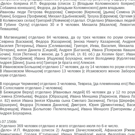
«Дело» боярина И.П. Федорова (список 1) [Владыки Коломенского боярин] 
[Собакина конюшаго], Федора, да [владыки Коломенского] дияк владыкин.
[Ивановы люди Петрова Федорова]: Смирново [Кирянов], [дьяка] Семена [А
[Лукин], Богдана [Трофимов], Михаил [Цыбневский], Троуха [Ефремов], Ортемя [с
[В Колменских селах] Григорий [Ловчиков] отделал. Отделано [Ивановых людей]
[В Губине Оуглу] отделано 30 и 9 человек. Михаила [Мазилов], Левонтия
[Левашева].
[В Матвеищеве] отделано 84 человека, да оу трех человек по роуки сечено
Севрина [Баскаков], Федора [Казаринов], [инока Никиту Казаринов], Андре
Василия [Тетерины], Ивана [Селиванова]; Григоря, Иева, Василия, Михаила 
[Тетерин], князя Данила [Сицкой], Андрея [Батанов], Ивана [Пояркова Квашн
Бочин]. Хозя [Тютина] з женою, да 5 детей, (л. 81 об.) да Хозяин брат; Иван
Никита [Трофимов]; Ивана [Ищукова] Боухарна; князя Володимер [Курлятева]
Андрея [Шеин], [сына его] Григоря [и брата его] Алексея.
[В Ивановском Большом] отделано 17 человек, да оу 14 человек по роуки отсеч
[В Ивановском Меньшом] отделано 13 человек [с Исаковского женою Заборовс
роуки отделано.
[В городищи Чермневе] отделано 3 человека, Тевриза, [да племянника его] Яко
[В Солославле отделано 2 человека].
[В Бежицком Верху] отделано [Ивановых людей] 65 человек да у 12 по роук
Семена [Олябьева], Федора [Образцов], Ивана Меншика [Ларионов, Ивана Ла
(л. 82) князя Ивана [князя Юрьева сына Смелаго Засекина], Петра [Шереф
[Шушерин], Федора [Услюмов Данилов], Дмитрея, Юрия [Дементиевы], Вас
[Федчищов], Ивана [Болыпово Пелепелицын], Ивана Меншого [Григориевы д
Андрея Боухарина.
6.07.1568г.
Отделано 369 человек отделано и всего отделано июля по 6-е число.
«Дело» И.П. Федорова (список 2) Андрея [Зачесломской], Афанасия [Ржев
Дементиевы], Гордея [Ступишин], Ивана [Измайлов], князя Федор[ова сын