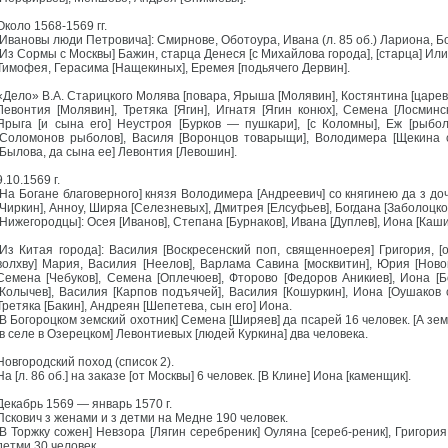
Около 1568-1569 гг.
[Ивановы люди Петровича]: Смирнове, Оботоура, Ивана (л. 85 об.) Лариона, Б
[Из Сормы с Москвы] Бажин, старца Денеся [с Михайлова города], [старца] Ил
Тимофея, Герасима [Нащекиных], Еремея [подьячего Дервин].
«Дело» В.А. Старицкого Молява [повара, Ярыша [Молявин], Костянтина [цареви
Левонтия [Молявин], Третяка [Ягин], Игнатя [Ягин конюх], Семена [Лосмин
Ярыга [и сына его] Неустроя [Бурков — пушкари], [с Коломны], Еж [рыбол
[Соломонов рыболов], Василя [Воронцов товарыщи], Володимера [Щекина с
[Былова, да сына ее] Левонтия [Левошин].
9.10.1569 г.
[На Богане благоверного] князя Володимера [Андреевич] со княгинею да з доче
[Чиркин], Анноу, Ширяа [Селезневых], Дмитрея [Елсуфьев], Богдана [Заболоцко
[Нижегородцы]: Осея [Иванов], Степана [Бурнаков], Ивана [Дуплев], Иона [Каши
[Из Китая города]: Василия [Воскресенский поп, священноерея] Григория, [
волхву] Мария, Василия [Неелов], Варлама Савина [москвитин], Юрия [Нов
Семена [Чебуков], Семена [Оплечюев], Фторово [Федоров Аникиев], Иона [Б
[Колычев], Василия [Карпов подъячей], Василия [Кошуркин], Иона [Оушаков с
Третяка [Бакин], Андреян [Шепетева, сын его] Иона.
[В Богороцком земский охотник] Семена [Ширяев] да псарей 16 человек. [А зем
[в селе в Озерецком] Левонтиевых [людей Куркина] два человека.
Новгородский поход (список 2).
На [л. 86 об.] на заказе [от Москвы] 6 человек. [В Клине] Иона [каменщик].
Декабрь 1569 — январь 1570 г.
Пскович з женами и з детми на Медне 190 человек.
[В Торжку сожен] Невзора [Лягин серебреник] Оуляна [сереб-реник], Григория
детми 30 человек.