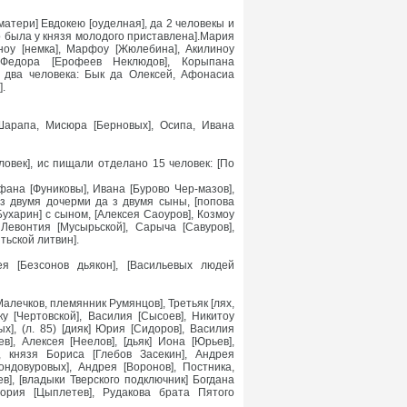
тери] Евдокею [оуделная], да 2 человекы и
то была у князя молодого приставлена].Мария
ияноу [немка], Марфоу [Жюлебина], Акилиноу
, Федора [Ерофеев Неклюдов], Корыпана
о два человека: Бык да Олексей, Афонасиа
].
 Шарапа, Мисюра [Берновых], Осипа, Ивана
овек], ис пищали отделано 15 человек: [По
фана [Фуниковы], Ивана [Бурово Чер-мазов],
 з двумя дочерми да з двумя сыны, [попова
ухарин] с сыном, [Алексея Саоуров], Козмоу
 Левонтия [Мусырьской], Сарыча [Савуров],
тьской литвин].
я [Безсонов дьякон], [Васильевых людей
алечков, племянник Румянцов], Третьяк [лях,
у [Чертовской], Василия [Сысоев], Никитоу
х], (л. 85) [дияк] Юрия [Сидоров], Василия
], Алексея [Неелов], [дьяк] Иона [Юрьев],
, князя Бориса [Глебов Засекин], Андрея
ондовуровых], Андрея [Воронов], Постника,
в], [владыки Тверского подключник] Богдана
гория [Цыплетев], Рудакова брата Пятого