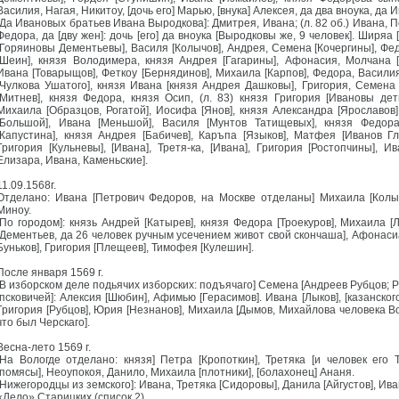
Василия, Нагая, Никитоу, [дочь его] Марью, [внука] Алексея, да два вноука, да
[Да Ивановых братьев Ивана Выродкова]: Дмитрея, Ивана; (л. 82 об.) Ивана, П
Федора, да [дву жен]: дочь [его] да вноука [Выродковы же, 9 человек]. Ширяа
[Горяиновы Дементьевы], Василя [Колычов], Андрея, Семена [Кочергины], Фе
[Шеин], князя Володимера, князя Андрея [Гагарины], Афонасия, Молчана [
Ивана [Товарыщов], Феткоу [Бернядинов], Михаила [Карпов], Федора, Васили
[Чулкова Ушатого], князя Ивана [князя Андрея Дашковы], Григория, Семена
[Митнев], князя Федора, князя Осип, (л. 83) князя Григория [Ивановы дет
Михаила [Образцов, Рогатой], Иосифа [Янов], князя Александра [Ярославов]
[Большой], Ивана [Меньшой], Василя [Мунтов Татищевых], князя Федора
[Капустина], князя Андрея [Бабичев], Каръпа [Языков], Матфея [Иванов Г
Григория [Кульневы], [Ивана], Третя-ка, [Ивана], Григория [Ростопчины], 
Елизара, Ивана, Каменьские].
11.09.1568г.
Отделано: Ивана [Петрович Федоров, на Москве отделаны] Михаила [Колыче
Миноу.
[По городом]: князь Андрей [Катырев], князя Федора [Троекуров], Михаила [
[Дементьев, да 26 человек ручным усечением живот свой скончаша], Афонасиа 
Буньков], Григория [Плещеев], Тимофея [Кулешин].
После января 1569 г.
[В изборском деле подьячих изборских: подъячаго] Семена [Андреев Рубцов; Р
[псковичей]: Алексия [Шюбин], Афимью [Герасимов]. Ивана [Лыков], [казанског
Григория [Рубцов], Юрия [Незнанов], Михаила [Дымов, Михайлова человека Вор
что был Черскаго].
Весна-лето 1569 г.
[На Вологде отделано: князя] Петра [Кропоткин], Третяка [и человек его
[помясы], Неоупокоя, Данило, Михаила [плотники], [болахонец] Ананя.
[Нижегородцы из земского]: Ивана, Третяка [Сидоровы], Данила [Айгустов], Ив
«Дело» Старицких (список 2)