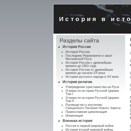
История в ист
Разделы сайта
История России
История России
Последние Рюриковичи и закат
Московской Руси
История России с древнейших
времен до 1861 года
История России от древнейших
времен до начала XX века
История русского народа в XX веке
История религии
Утверждение христианства на Руси
Очерки по истории Русской Церкви.
Том I
Очерки по истории Русской Церкви.
Том II
Руководство к изучению
Священного Писания Нового Завета
Православная цивилизация
Инквизиция
Военная история
Россия в первой мировой войне
История второй мировой войны