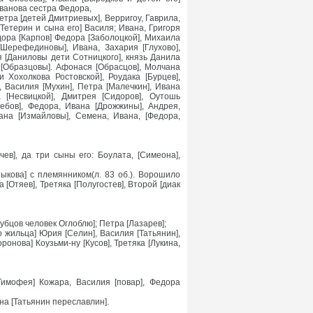
 Иванова сестра Федора,
етра [детей Дмитриевых], Верригоу, Гаврила,
 [Тетерин и сына его] Василя; Ивана, Григоря
дора [Карпов] Федора [Заболоцкой], Михаила
Шерефединовы], Ивана, Захария [Глухово],
я [Даниловы дети Сотницкого], князь Данила
 [Образцовы]. Афонася [Обрасцов], Молчана
и Хохолкова Ростовской], Роудака [Бурцев],
, Василия [Мухин], Петра [Малечкин], Ивана
 [Несвицкой], Дмитрея [Сидоров], Оутошь
лебов], Федора, Ивана [Дрожжины], Андрея,
Ивана [Измайловы], Семена, Ивана, [Федора,
в], да три сыны его: Боулата, [Симеона],
Лыкова] с племянником(л. 83 об.). Ворошило
[Отяев], Третяка [Полугостев], Второй [диак
убцов человек Оглоблю]; Петра [Лазарев];
о жильца] Юрия [Селин], Василия [Татьянин],
онова] Коузьми-ну [Кусов], Третяка [Лукина,
 Тимофея] Кожара, Василия [повар], Федора
ана [Татьянин переславлин].