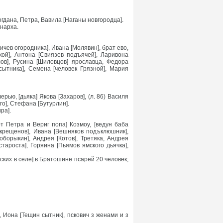
огдана, Петра, Вавила [Наганы новгородца].
инарха.
чев огородника], Ивана [Молявин], брат ево,
ской], Антона [Свиязев подъячей], Ларивона
ов], Русина [Шиловцов] ярославца, Федора
ытника], Семена [человек Грязной], Мария
рью, [дьяка] Якова [Захаров], (л. 86) Василя
го], Стефана [Бутурлин].
ра].
от Петра и Вериг попа] Козмоу, [ведун баба
окрещенов], Ивана [Вешняков подъклюшник],
оборыкин], Андрея [Котов], Третяка, Андрея
тароста], Горяина [Пьямов ямского дьячка],
ских в селе] в Братошине псарей 20 человек;
, Иона [Тещин сытник], пскович з женами и з