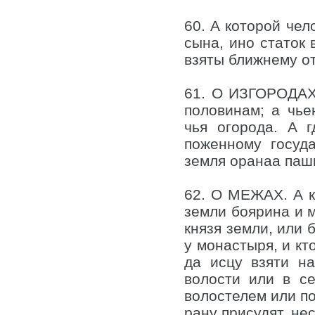
60. А которой чел
сына, ино статок 
взяты ближнему от
61. О ИЗГОРОДАХ.
половинам; а чье
чья огорода. А 
поженному госуда
земля оранаа пашн
62. О МЕЖАХ. А кт
земли боярина и м
князя земли, или 
у монастыря, и кт
да исцу взяти н
волости или в се
волостелем или по
рану присудят, не