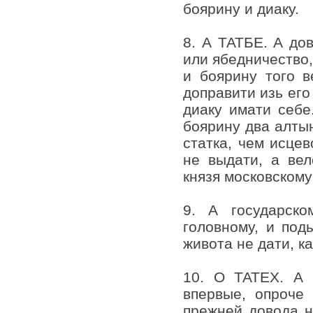
боярину и диаку.
8. А ТАТБЕ. А дов
или ябедничество,
и боярину того в
доправити изь его 
диаку имати себе
боярину два алтын
статка, чем исцев
не выдати, а вел
князя московскому
9. А государско
головному, и под
живота не дати, к
10. О ТАТЕХ. А 
впервые, опроче
прежней довода на