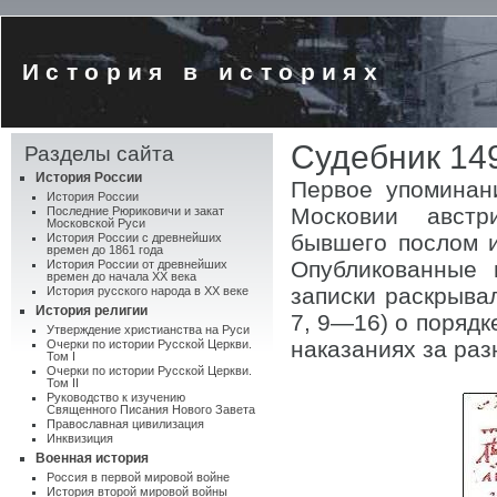
История в историях
Судебник 14
Разделы сайта
История России
Первое упоминан
История России
Московии австр
Последние Рюриковичи и закат
Московской Руси
бывшего послом и
История России с древнейших
времен до 1861 года
Опубликованные 
История России от древнейших
времен до начала XX века
записки раскрыва
История русского народа в XX веке
История религии
7, 9—16) о порядк
Утверждение христианства на Руси
наказаниях за раз
Очерки по истории Русской Церкви.
Том I
Очерки по истории Русской Церкви.
Том II
Руководство к изучению
Священного Писания Нового Завета
Православная цивилизация
Инквизиция
Военная история
Россия в первой мировой войне
История второй мировой войны