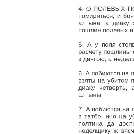
4. О ПОЛЕВЫХ ПОШ
помиряться, и боя
алтына, а диаку 
пошлин полевых н
5. А у поля стоя
расчету пошлины с
з денгою, а недел
6. А побиются на 
взяты на убитом п
диаку четверть,
алтыны.
7. А побиются на 
в татбе, ино на 
полтина да досп
неделщику ж вясч