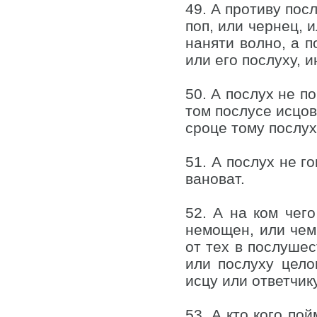
49. А противу посл
поп, или чернец, 
наняти волно, а п
или его послуху, 
50. А послух не по
том послусе исцов
сроце тому послух
51. А послух не г
вановат.
52. А на ком чего
немощен, или чем 
от тех в послушес
или послуху цело
исцу или ответчику
53. А кто кого по