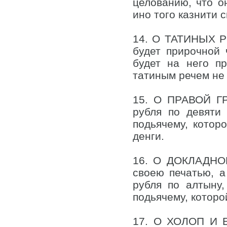
целованию, что о
ино того казнити 
14. О ТАТИНЫХ РЕ
будет прирочной 
будет на него п
татиным речем не 
15. О ПРАВОЙ ГР
рубля по девяти 
подьячему, котор
денги.
16. О ДОКЛАДНОМ
своею печатью, а
рубля по алтыну,
подьячему, которой
17. О ХОЛОП И 