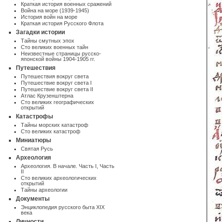
Краткая история военных сражений
Война на море (1939-1945)
История войн на море
Краткая история Русского Флота
Загадки истории
Тайны смутных эпох
Сто великих военных тайн
Неизвестные страницы русско-
японской войны 1904-1905 гг.
Путешествия
Путешествия вокруг света
Путешествие вокруг света I
Путешествие вокруг света II
Атлас Крузенштерна
Cто великих географических
открытий
Катастрофы
Тайны морских катастроф
Сто великих катастроф
Миниатюры
Святая Русь
Археология
Археология. В начале. Часть I
,
Часть
II
Сто великих археологических
открытий
Тайны археологии
Документы
Энциклопедия русского быта XIX
века
Личности