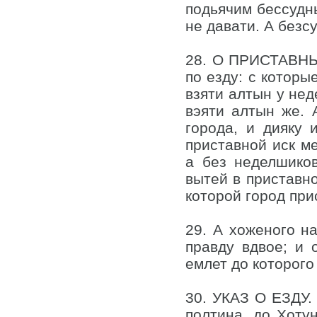
подьячим бессудн
не давати. А безс
28. О ПРИСТАВНЫХ
по езду: с которы
взяти алтын у нед
вэяти алтын же. 
города, и дияку 
приставной иск ме
а без неделшико
вытей в приставно
которой город при
29. А хоженого н
правду вдвое; и 
емлет до которого
30. УКАЗ О ЕЗДУ.
полтина, до Хоту