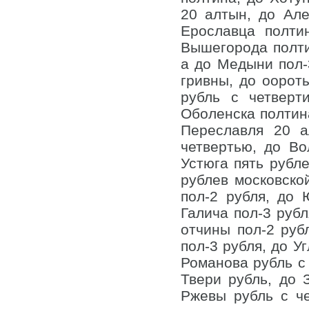
20 алтын, до Але
Ерославца полти
Вышегорода полти
а до Медыни пол-
гривны, до оорот
рубль с четверт
Оболенска полтина
Переславля 20 а
четвертью, до Во
Устюга пять рубле
рублев московско
пол-2 рубля, до 
Галича пол-3 рубл
отчины пол-2 руб
пол-3 рубля, до У
Романова рубль с 
Твери рубль, до 
Ржевы рубль с че