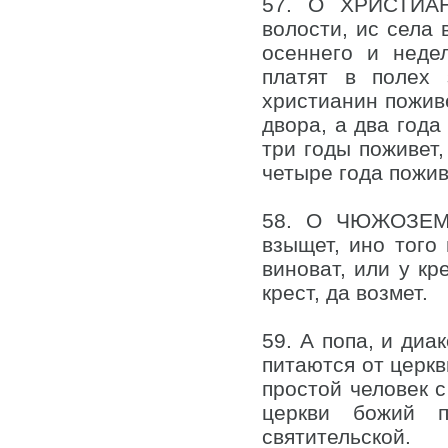
57. О ХРИСТИАН
волости, ис села 
осеннего и неде
платят в полех 
христианин поживе
двора, а два года
три годы поживет,
четыре года поживе
58. О ЧЮЖОЗЕМЦ
взыщет, ино того 
виноват, или у кр
крест, да возмет.
59. А попа, и диа
питаются от церкв
простой человек с
церкви божий 
святительской.