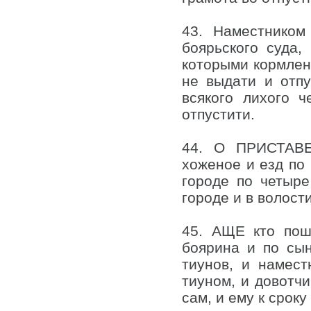
43. Наместником
боярьского суда,
которыми кормлени
не выдати и отпу
всякого лихого ч
отпустити.
44. О ПРИСТАВЕ
хоженое и езд по 
городе по четыре
городе и в волост
45. АЩЕ кто пош
боярина и по сын
тиунов, и намест
тиуном, и довотчи
сам, и ему к сроку