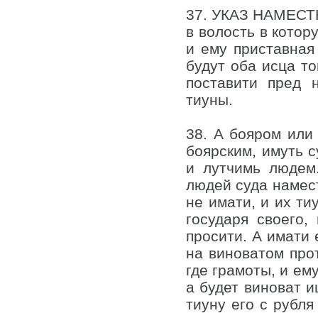
37. УКАЗ НАМЕСТ
в волость в котор
и ему приставная
будут оба исца то
поставити пред 
тиуны.
38. А бояром или
боярским, имуть с
и лутчимь людем.
людей суда намест
не имати, и их ти
государя своего,
просити. А имати 
на виноватом прот
где грамоты, и ем
а будет виноват и
тиуну его с рубля