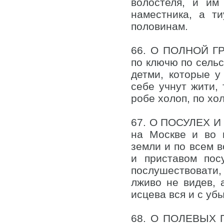
волостеля, и им
наместника, а т
половинам.
66. О ПОЛНОЙ ГР
по ключю по сельс
детми, которые у
себе учнут жити, 
робе холоп, по хо
67. О ПОСУЛЕХ И 
на Москве и во 
земли и по всем в
и приставом пос
послушествовати, 
лживо не видев, 
исцева вся и с уб
68. О ПОЛЕВЫХ П