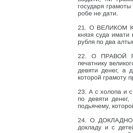
государя грамоты 
робе не дати.
21. О ВЕЛИКОМ КН
князя суда имати 
рубля по два алтын
22. О ПРАВОЙ Г
печатнику великог
девяти денег, а 
которой грамоту п
23. А с холопа и 
по девяти денег,
подьячему, которо
24. О ДОКЛАДНОМ
докладу и с дете