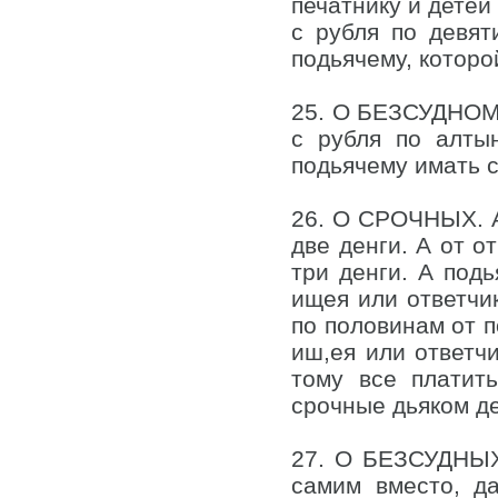
печатнику и детей 
с рубля по девят
подьячему, которо
25. О БЕЗСУДНОМ 
с рубля по алты
подьячему имать с
26. О СРОЧНЫХ. А
две денги. А от о
три денги. А подь
ищея или ответчик
по половинам от п
иш,ея или ответчи
тому все платит
срочные дьяком де
27. О БЕЗСУДНЫХ.
самим вместо, д