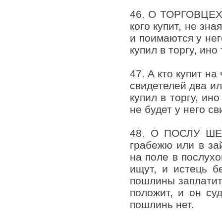
46. О ТОРГОВЦЕХ. 
кого купит, не зн
и поимаются у нег
купил в торгу, ино
47. А кто купит на
свидетелей два ил
купил в торгу, ино
не будет у него с
48. О ПОСЛУ ШЕС
грабежю или в зай
на поле в послухо
ищут, и истець б
пошлины заплатит,
положит, и он су
пошлинь нет.