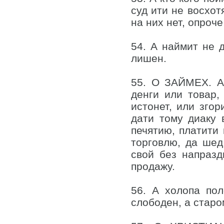
суд ити не восхот
на них нет, опроче
54. А наймит не д
лишен.
55. О ЗАЙМЕХ. А 
денги или товар,
истонет, или згор
дати тому диаку 
печятию, платити 
торговлю, да шед
свой без напразд
продажу.
56. А холопа пол
слободен, а старо