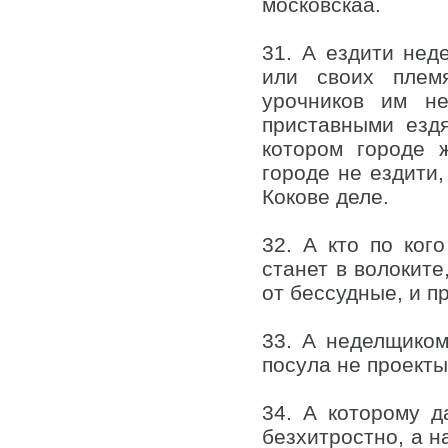
московскаа.
31. А ездити нед
или своих плем
урочников им н
приставными езд
котором городе 
городе не ездити,
Кокове деле.
32. А кто по ког
станет в волоките
от бессудные, и п
33. А неделщиком
посула не проекты
34. А которому д
безхитростно, а на