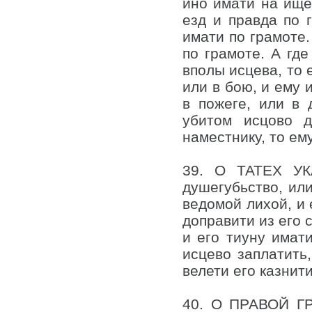
ино имати на ище
езд и правда по 
имати по грамоте.
по грамоте. А где
вполы исцева, то 
или в бою, и ему 
в пожеге, или в 
убитом исцово 
наместнику, то ему
39. О ТАТЕХ УКА
душегубьство, или
ведомой лихой, и 
доправити из его с
и его тиуну имати
исцево заплатить,
велети его казнит
40. О ПРАВОЙ ГР