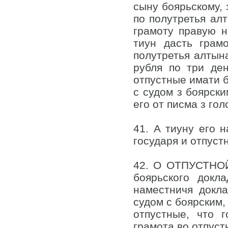
сыну боярьскому, 
по полутретья алт
грамоту правую н
тиун дасть грам
полутретья алтына
рубля по три де
отпустные имати б
с судом з боярски
его от писма з гол
41. А тиуну его 
государя и отпуст
42. О ОТПУСТНОЙ
боярьского докл
наместничя докл
судом с боярским,
отпустные, что 
грамота во отпуст