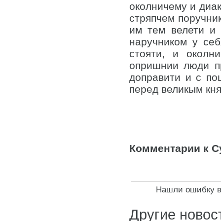
околничему и диак
стряпчем поручник
им тем велети и 
наручником у се
стояти, и околн
опришнии люди пр
доправити и с по
перед великым кня
Комментарии к Су
Нашли ошибку в 
Другие новос