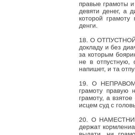
правые грамоты и 
девяти денег, а д
которой грамоту
денги.
18. О ОТПУСТНОЙ 
докладу и без диа
за которым бояри
не в отпустную, 
напишет, и та отп
19. О НЕПРАВОМ 
грамоту правую 
грамоту, а взятое
исцем суд с голов
20. О НАМЕСТНИЧ
держат кормлениа 
выдати, ни грам