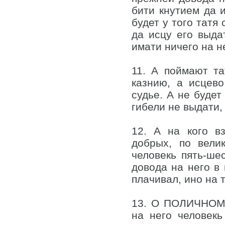
бити кнутием да и
будет у того татя 
да исцу его выда
имати ничего на н
11. А поймают та
казнию, а исцево
судье. А не будет
гибели не выдати,
12. А на кого в
добрых, по вели
человекь пять-ше
довода на него в 
плачивал, ино на 
13. О ПОЛИЧНОМ. 
на него человекь