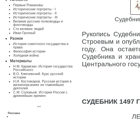
Первые Романовы
Исторические портреты - I
Исторические портреты - II
Исторические портреты - III
Судебник
Великие русские полководцы и
флотоводцы
Сто великих людей
Рукопись Судебни
Иван Грозный
Разное
Строевым и опубл
Истоpия советского государства и
пpава
году. Она остае
Философия истории
Судебника и хра
Холодная война
Материалы
Центрального госу
Н.М. Карамзин. История государства
Российского
В.О. Ключевский. Курс русской
истории
Н.И. Костомаров. Русская история в
жизнеописаниях ее главнейших
деятелей
С.М. Соловьев. История России с
древнейших времен
СУДЕБНИК 1497 
***
Реклама
ЛЕ