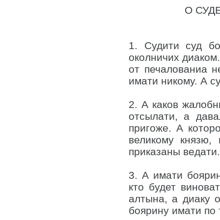
О СУД
1. Судити суд б
околничих диаком.
от печалованиа н
имати никому. А с
2. А каков жалобн
отсылати, а дав
пригоже. А котор
великому князю,
приказаны ведати.
3. А имати боярин
кто будет винова
алтына, а диаку 
боярину имати по 