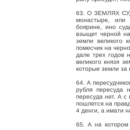
63. О ЗЕМЛЯХ СУД
монастыре, или
боярине, ино суд
взыщет черной на
земли великого к
помесчик на черно
дале трех годов 
великого князя зе
которые земли за 
64. А пересудчико
рубля пересуда 
пересуда нет. А с
пошлется на правд
4 денги, а имати 
65. А на котором