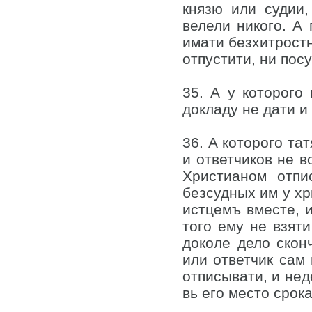
князю или судии,
велели никого. А
имати безхитростн
отпустити, ни пос
35. А у которого
докладу не дати и
36. А которого тат
и ответчиков не в
Христианом отпи
безсудных им у хр
истцемъ вместе, и
того ему не взяти
доколе дело скон
или ответчик сам 
отписывати, и нед
вь его место срок