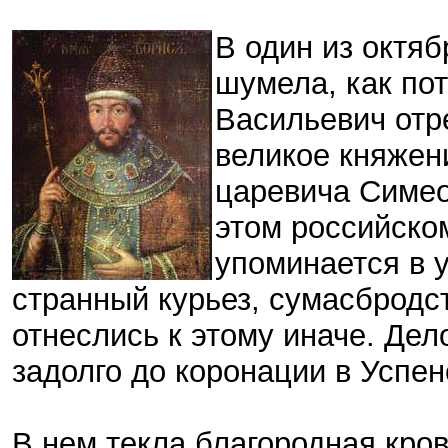
В один из октяб
шумела, как по
Васильевич отр
великое княжен
царевича Симео
этом российском
упоминается в у
странный курьез, сумасбродс
отнеслись к этому иначе. Дел
задолго до коронации в Успен
В нем текла благородная кров