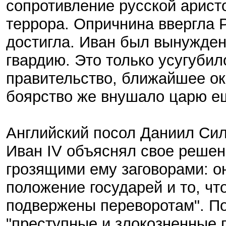
сопротивление русской арист
террора. Опричнина ввергла Р
достигла. Иван был вынужден
гвардию. Это только усугуби
правительство, ближайшее о
боярство же внушало царю е
Английский посол Даниил Сил
Иван IV объяснял свое решен
грозящими ему заговорами: о
положение государей и то, ч
подвержены переворотам". Пов
"преступные и злокозненные 