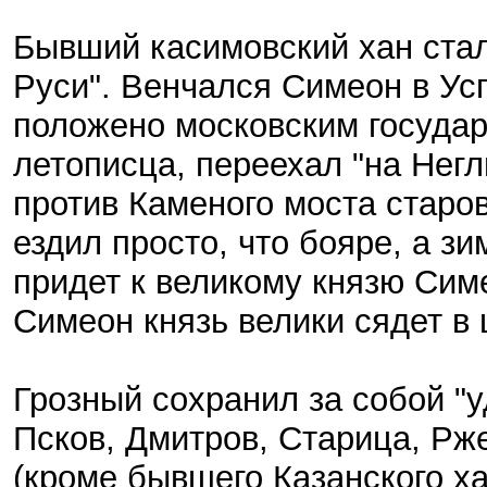
Бывший касимовский хан стал
Руси". Венчался Симеон в Усп
положено московским государ
летописца, переехал "на Негл
против Каменого моста старов
ездил просто, что бояре, а зи
придет к великому князю Симео
Симеон князь велики сядет в 
Грозный сохранил за собой "у
Псков, Дмитров, Старица, Рж
(кроме бывшего Казанского ха