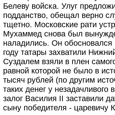
Белеву войска. Улуг предложи
подданство, обещал верно слу
тщетно. Московские рати уст
Мухаммед снова был вынужден
наладились. Он обосновался 
году татары захватили Нижний
Суздалем взяли в плен самого
равной которой не было в исто
тысяч рублей (по другим источ
таких денег у незадачливого в
залог Василия II заставили 
сыну победителя - царевичу 