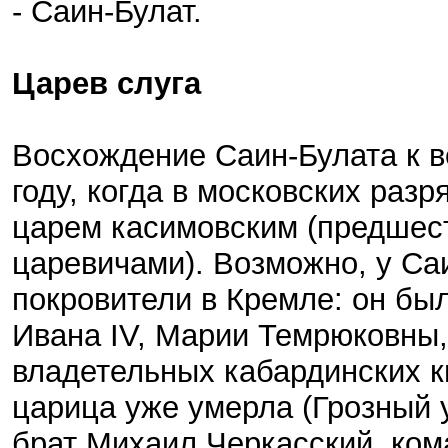
- Саин-Булат.
Царев слуга
Восхождение Саин-Булата к в
году, когда в московских раз
царем касимовским (предшес
царевичами). Возможно, у С
покровители в Кремле: он бы
Ивана IV, Марии Темрюковны,
владетельных кабардинских к
царица уже умерла (Грозный у
брат Михаил Черкасский, ком