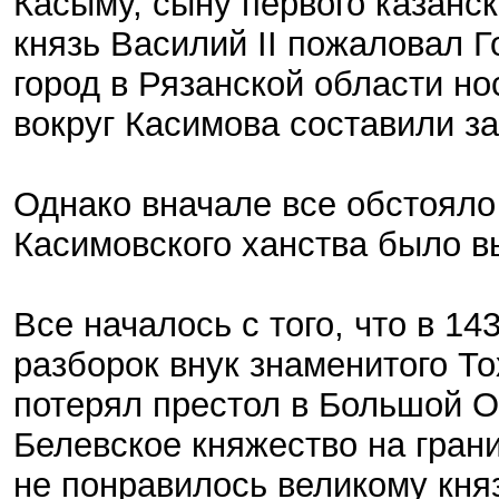
Касыму, сыну первого казанс
князь Василий II пожаловал Г
город в Рязанской области но
вокруг Касимова составили з
Однако вначале все обстояло
Касимовского ханства было в
Все началось с того, что в 14
разборок внук знаменитого 
потерял престол в Большой О
Белевское княжество на гран
не понравилось великому княз