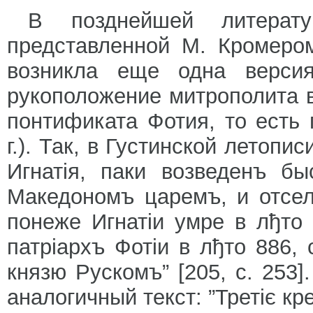
В позднейшей литерату
представленной М. Кромером
возникла еще одна верси
рукоположение митрополита в
понтификата Фотия, то есть 
г.). Так, в Густинской летопи
Игнатiя, паки возведенъ б
Македономъ царемъ, и отсель
понеже Игнатiи умре в лђт
патрiархъ Фотiи в лђто 886,
князю Рускомъ” [205, с. 253
аналогичный текст: ”Третiє к