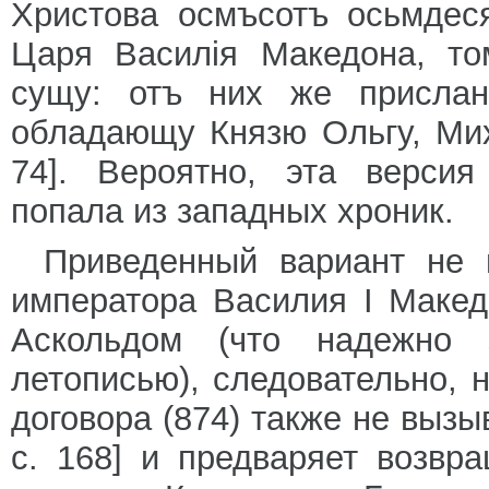
Христова осмъсотъ осьмдеся
Царя Василiя Македона, то
сущу: отъ них же прислан
обладающу Князю Ольгу, Ми
74]. Вероятно, эта версия
попала из западных хроник.
Приведенный вариант не 
императора Василия I Макед
Аскольдом (что надежно з
летописью), следовательно, не
договора (874) также не вызы
с. 168] и предваряет возвр