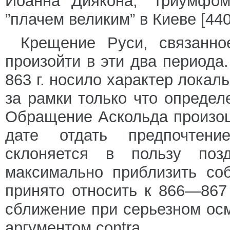
Иоанна Диякона, ”триумфом”
”плачем великим” в Киеве [440,
Крещение Руси, связанно
произойти в эти два периода
863 г. носило характер локаль
за рамки только что определ
Обращение Аскольда произошл
дате отдать предпочтени
склоняется в пользу поз
максимально приблизить со
принято относить к 866—867 
сближение при серьезном ос
аргументом contra.