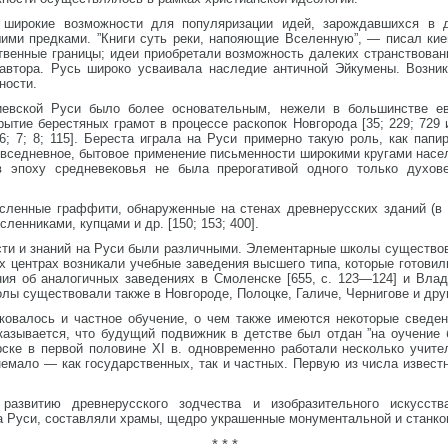
 широкие возможности для популяризации идей, зарождавшихся в 
ими предками. ”Книги суть реки, напояющие Вселенную”, — писал киев
венные границы; идеи приобретали возможность далеких странствований
 автора. Русь широко усваивала наследие античной Эйкумены. Возни
ности.
иевской Руси было более основательным, нежели в большинстве ев
ытие берестяных грамот в процессе раскопок Новгорода [35; 229; 729 
6; 7; 8; 115]. Береста играла на Руси примерно такую роль, как пап
вседневное, бытовое применение письменности широкими кругами насел
в эпоху средневековья не была прерогативой одного только духов
сленные граффити, обнаруженные на стенах древнерусских зданий (в
енниками, купцами и др. [150; 153; 400].
сти и знаний на Руси были различными. Элементарные школы существо
х центрах возникали учебные заведения высшего типа, которые готови
ния об аналогичных заведениях в Смоленске [655, с. 123—124] и Влад
колы существовали также в Новгороде, Полоцке, Галиче, Чернигове и др
ковалось и частное обучение, о чем также имеются некоторые сведени
азывается, что будущий подвижник в детстве был отдан ”на оучение 
 Курске в первой половине XI в. одновременно работали несколько уч
немало — как государственных, так и частных. Первую из числа извес
 развитию древнерусского зодчества и изобразительного искусст
на Руси, составляли храмы, щедро украшенные монументальной и станк
* * *