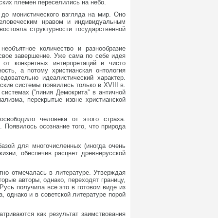
ских племен переселились на небо.
 до монистического взгляда на мир. Оно
человеческим нравом и индивидуальным
востояла структурности государственной
необъятное количество и разнообразие
свое завершение. Уже сама по себе идея
от конкретных интерпретаций и чисто
ость, а потому христианская онтология
едовательно идеалистический характер.
кие системы появились только в XVIII в.
системах (”линия Демокрита” в античной
иализма, перекрытые извне христианской
освободило человека от этого страха.
. Появилось осознание того, что природа
базой для многочисленных (иногда очень
жизни, обеспечив расцвет древнерусской
тно отмечалась в литературе. Утверждая
торые авторы, однако, переходят границу,
Русь получила все это в готовом виде из
, однако и в советской литературе порой
атриваются как результат заимствования