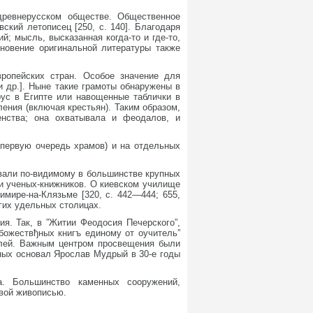
древнерусском обществе. Общественное
ский летописец [250, с. 140]. Благодаря
; мысль, высказанная когда-то и где-то,
кновение оригинальной литературы также
ропейских стран. Особое значение для
и др.]. Ныне такие грамоты обнаружены в
ирус в Египте или навощенные таблички в
ения (включая крестьян). Таким образом,
енства; она охватывала и феодалов, и
 первую очередь храмов) и на отдельных
вали по-видимому в большинстве крупных
ли ученых-книжников. О киевском училище
имире-на-Клязьме [320, с. 442—444; 655,
угих удельных столицах.
я. Так, в ”Житии Феодосия Печерского”,
божествђных книгъ единому от оучитель”
ителей. Важным центром просвещения были
тных основал Ярослав Мудрый в 30-е годы
ва. Большинство каменных сооружений,
овой живописью.