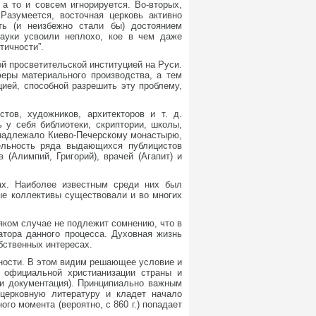
а то и совсем игнорируется. Во-вторых,
Разумеется, восточная церковь активно
ть (и неизбежно стали бы) достоянием
ауки усвоили неплохо, кое в чем даже
тичности”.
й просветительской институцией на Руси.
феры материального производства, а тем
ией, способной разрешить эту проблему,
тов, художников, архитекторов и т. д.
 у себя библиотеки, скриптории, школы,
ринадлежало Киево-Печерскому монастырю,
ельность ряда выдающихся публицистов
 (Алимпий, Григорий), врачей (Агапит) и
ах. Наиболее известным среди них был
е коллективы существовали и во многих
яком случае не подлежит сомнению, что в
атора данного процесса. Духовная жизнь
бственных интересах.
ности. В этом видим решающее условие и
о официальной христианизации страны и
 и документация). Принципиально важным
церковную литературу и кладет начало
го момента (вероятно, с 860 г.) попадает