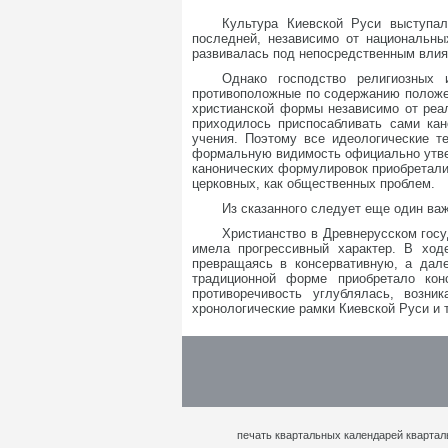
Культура Киевской Руси выступал
последней, независимо от национальны
развивалась под непосредственным влия
Однако господство религиозных
противоположные по содержанию положе
христианской формы независимо от реал
приходилось приспосабливать сами кан
учения. Поэтому все идеологические т
формальную видимость официально утвер
канонических формулировок приобретали 
церковных, как общественных проблем.
Из сказанного следует еще один ва
Христианство в Древнерусском госу
имела прогрессивный характер. В ход
превращаясь в консервативную, а дале
традиционной форме приобретало кон
противоречивость углублялась, возн
хронологические рамки Киевской Руси и 
печать квартальных календарей квартал