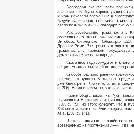
Благодаря письменности возникли
значение книг было хорошо усвоено наш
книгам исчезали временные и пространст
будучи записанной, переживала своего
стало возможно лишь благодаря письмен
Распространение грамотности в К
обоснования этого положения имело откр
Витебске, Смоленске, Чебоксарах [223; 
Древнем Риме. Эти грамоты отражают по
грамотность в Киевском государстве 
демократические слои народа.
Сказанное подтверждают и многочи
вещах. Немало надписей оставлено ремесл
Способы распространения грамотно
населенных пунктов. В главных городски
уже была речь. Кроме того, есть сведе
с. 206]. Вполне вероятно, что высшие ш
Кроме общих школ, на Руси практи
написанном Нестором Летописцем, расск
[707, с. 75]. Из этого следует, что в
библиотеки, каких на Руси создавалось 
XI в. [250, с. 141].
Церковь активно способствовала
возведенных на протяжении Х—XIII вв. 