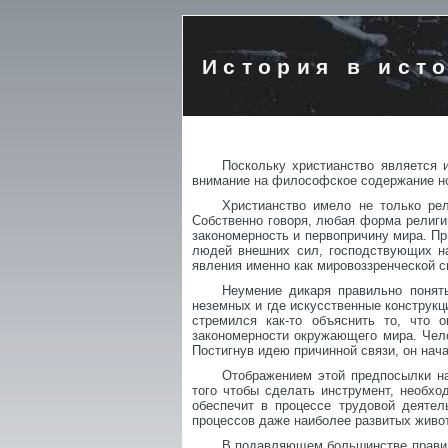
История в ист
Поскольку христианство является и
внимание на философское содержание нов
Христианство имело не только ре
Собственно говоря, любая форма религии
закономерность и первопричину мира. Пр
людей внешних сил, господствующих н
явления именно как мировоззренческой с
Неумение дикаря правильно понят
неземных и где искусственные конструкц
стремился как-то объяснить то, что
закономерности окружающего мира. Чело
Постигнув идею причинной связи, он нач
Отображением этой предпосылки на
того чтобы сделать инструмент, необхо
обеспечит в процессе трудовой деятел
процессов даже наиболее развитых живо
В подавляющем большинстве правиль