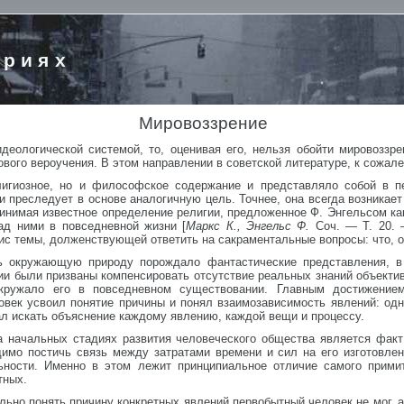
ориях
Мировоззрение
деологической системой, то, оценивая его, нельзя обойти мировоззре
ого вероучения. В этом направлении в советской литературе, к сожале
лигиозное, но и философское содержание и представляло собой в п
 преследует в основе аналогичную цель. Точнее, она всегда возникае
инимая известное определение религии, предложенное Ф. Энгельсом ка
ад ними в повседневной жизни [
Маркс К., Энгельс Ф.
Соч. — Т. 20. 
ис темы, долженствующей ответить на сакраментальные вопросы: что, о
ь окружающую природу порождало фантастические представления, 
ии были призваны компенсировать отсутствие реальных знаний объектив
 окружало его в повседневном существовании. Главным достижени
век усвоил понятие причины и понял взаимозависимость явлений: одн
ал искать объяснение каждому явлению, каждой вещи и процессу.
 начальных стадиях развития человеческого общества является факт
димо постичь связь между затратами времени и сил на его изготовлен
ьности. Именно в этом лежит принципиальное отличие самого примит
тных.
но понять причину конкретных явлений первобытный человек не мог, а