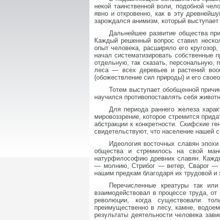
некой таинственной воли, подобной чел
явно и откровенно, как в эту древнейш
зарождался анимизм, который выступае
Дальнейшее развитие общества при
Каждый решенный вопрос ставил нескол
опыт человека, расширяло его кругозор
начал систематизировать собственные п
отдельную, так сказать, персональную, 
леса — всех деревьев и растений воо
(обожествление сил природы) и его свое
Тотем выступает обобщенной причин
научился противопоставлять себя животн
Для периода раннего железа харак
мировоззрение, которое стремится прид
абстракции к конкретности. Скифские ге
свидетельствуют, что население нашей 
Идеология восточных славян эпохи
общества и стремилось на свой ман
натурфилософию древних славян. Кажды
— молнию, Стрибог — ветер, Сварог — 
нашим предкам благодаря их трудовой и ж
Перечисленные креатуры так или
взаимодействовал в процессе труда, от
революции, когда существовали тол
преимущественно в лесу, камне, водое
результаты деятельности человека зав