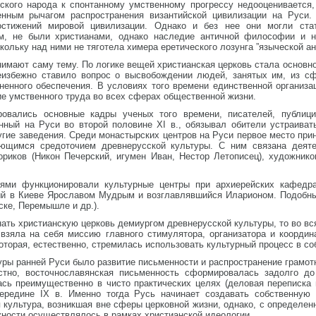
ского народа к спонтанному умственному прогрессу недооценивается, 
енным рычагом распространения византийской цивилизации на Руси. 
остижений мировой цивилизации. Однако и без нее они могли ста
ем, не были христианами, однако наследие античной философии и н
ольку над ними не тяготела химера еретического лозунга ”языческой ан
имают саму тему. По логике вещей христианская церковь стала основно
неизбежно ставило вопрос о высвобождении людей, занятых им, из с
енного обеспечения. В условиях того времени единственной организац
е умственного труда во всех сферах общественной жизни.
овались основные кадры ученых того времени, писателей, публицис
нный на Руси во второй половине XI в., обязывал обители устраивать
ругие заведения. Среди монастырских центров на Руси первое место п
ющимся средоточием древнерусской культуры. С ним связана деят
риков (Никон Печерский, игумен Иван, Нестор Летописец), художников
ями функционировали культурные центры при архиерейских кафедр
ый в Киеве Ярославом Мудрым и возглавлявшийся Иларионом. Подобны
ске, Перемышле и др.).
нать христианскую церковь демиургом древнерусской культуры, то во вс
взяла на себя миссию главного стимулятора, организатора и координ
которая, естественно, стремилась использовать культурный процесс в со
ры ранней Руси было развитие письменности и распространение грамот
естно, восточнославянская письменность сформировалась задолго д
ась преимущественно в чисто практических целях (деловая переписка
ередине IX в. Именно тогда Русь начинает создавать собственную 
культура, возникшая вне сферы церковной жизни, однако, с определенно
жности осуществлялось в рамках христианской идеологии.