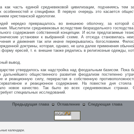
а как часть единой средневековой цивилизации, подчиняясь тем з
х особенностей и специфики. В первую очередь это касается общес
нием христианской идеологии.
 идей нередко превращалось во внешнюю оболочку, за которой 
ния. Мыслители средневековья вследствие безраздельного господств
ьного содержания собственной концепции. И если предлагаемые тезис
онические установки к выбранной схеме. А отсюда становилась неи
ечения и движения так или иначе перекрывались богословием. Фило
жденной доктрины, которая, однако, не шла далее применения обычной
форму ересей, т. е. внешне также рядились в религиозные одежды, хот
жный вывод.
дарстве утвердилось как надстройка над феодальным базисом. Пока ба
е дальнейшего общественного развития феодализм постепенно утрач
е и реакционную силу, перерастая в собственную противоположность
сервативное и реакционное содержание. На повестке дня стояла 
икало новое качество. Так было во всех средневековых странах.
требует специальных исследований.
Предыдущая глава
Оглавление
Следующая глава
ьные календари.