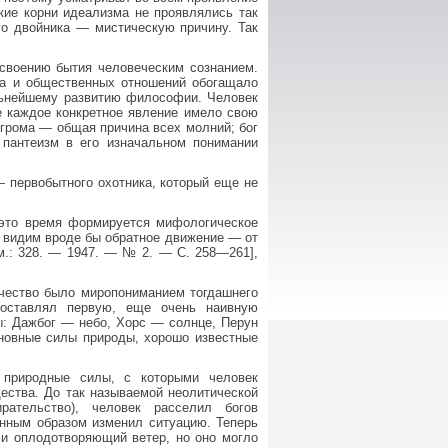
ские корни идеализма не проявлялись так
го двойника — мистическую причину. Так
освоению бытия человеческим сознанием.
ва и общественных отношений обогащало
альнейшему развитию философии. Человек
е каждое конкретное явление имело свою
 грома — общая причина всех молний; бог
пантеизм в его изначальном понимании
— первобытного охотника, который еще не
 это время формируется мифологическое
ь видим вроде бы обратное движение — от
см.: 328. — 1947. — № 2. — С. 258—261],
ычество было миропониманием тогдашнего
составлял первую, еще очень наивную
: Дажбог — небо, Хорс — солнце, Перун
сновные силы природы, хорошо известные
 природные силы, с которыми человек
ества. До так называемой неолитической
рательство), человек расселил богов
енным образом изменил ситуацию. Теперь
 и оплодотворяющий ветер, но оно могло