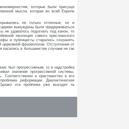
акономерностям, которые были присущи
твенной мысли, которая во всей Европе
скрывались не только отличные, но и
а церкви вынуждены были придерживаться
ы не удавалось подогнать под канон, то
збежной эволюция самого христианского
софы и публицисты старались сохранять
 церковной фразеологии. Отступления от
я касались в большинстве случаев не так
зис был прогрессивным, то и надстройка
ивал значение прогрессивной системы,
. Соответственно и христианство в его
проблема реформации. Диалектическая
 Однако эта проблема уже выходит за