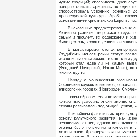
чужих традиций; способность древнерус
неверно считать христианство единств
способствовала усвоению основных д
древнерусской культуры. Арабы, скаж
основательнее христианской Европы, поск
Высказанные предостережения не сн
Активное развитие творческого труда 
самым и проблему их содержания и жизн
была церковь, хорошо усвоившая значени
В монастырских стенах концентрир
Студийский монастырский статут, введе
иконописные мастерские, госпитали и д
который стал едва ли не самым выда
(Феодосий Печерский, Иаков Мних), исто
многих других.
Наряду с монашескими организаци
Софийский кружок книжников, основанн
епископских городах (Новгороде, Смолен
Таким образом, если не можем приз
конкретных условиях эпохи именно она 
страны развивалась под эгидой церкви, 
Важнейшим фактом в истории культу
основу культурного развития. Как изв
независимо от нее, однако использовал
этапом было появление книжности в с
летописанию. Древнерусская письменная 
в руки церкви. Дальнейшее развитие кни