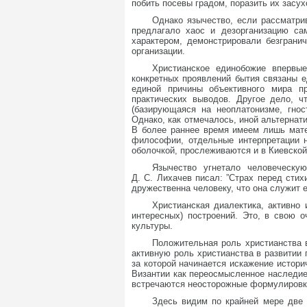
побить посевы градом, поразить их засу
Однако язычество, если рассматри
предлагало хаос и дезорганизацию са
характером, демонстрировали безграни
организации.
Христианское единобожие впервы
конкретных проявлений бытия связаны е
единой причины объективного мира п
практических выводов. Другое дело, ч
(базирующаяся на неоплатонизме, гно
Однако, как отмечалось, иной альтернат
В более раннее время имеем лишь мате
философии, отдельные интерпретации н
оболочкой, прослеживаются и в Киевской
Язычество угнетало человеческу
Д. С. Лихачев писал: ”Страх перед сти
дружественна человеку, что она служит ем
Христианская диалектика, активно
интересных) построений. Это, в свою 
культуры.
Положительная роль христианства в
активную роль христианства в развитии п
за которой начинается искажение истори
Византии как переосмысленное наследие
встречаются неосторожные формулиров
Здесь видим по крайней мере две 