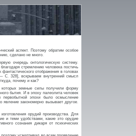
нческий аспект. Поэтому обратим особое
нию, сделано не много.
ервую очередь онтологическую систему.
т благодаря стремлению человека постичь
к фантастического отображения в головах
— С. 328], вскрываем внутренний смысл
ткуда, почему и как?
в которых земные силы получили форму
ного бытия. И в эпоху палеолита человек
ем первобытной эпохи было осмысление
о явление закономерно вызывает другое.
 изготовления орудий производства. Для
ие и теми удобствами, какие это орудие
ивного сознания дикаря от психических
 поэтому усматривал во всем проявление