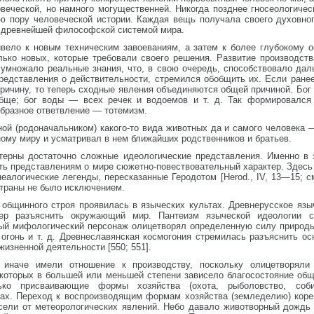
овеческой, но намного могущественней. Никогда позднее гносеологиче
ую пору человеческой истории. Каждая вещь получала своего духовно
т древнейшей философской системой мира.
вело к новым техническим завоеваниям, а затем к более глубокому 
ько новых, которые требовали своего решения. Развитие производст
, умножало реальные знания, что, в свою очередь, способствовало д
редставления о действительности, стремился обобщить их. Если ране
причину, то теперь сходные явления объединяются общей причиной. Бог
бще; бог воды — всех речек и водоемов и т. д. Так формировался 
образное ответвление — тотемизм.
ой (родоначальником) какого-то вида животных да и самого человека 
ому миру и усматривал в нем ближайших родственников и братьев.
терны достаточно сложные идеологические представления. Именно в
ать представлениям о мире сюжетно-повествовательный характер. Здес
неалогические легенды, пересказанные Геродотом [Herod., IV, 13—15; 
страны не было исключением.
 общинного строя проявилась в языческих культах. Древнерусское яз
ер разъяснить окружающий мир. Пантеизм языческой идеологии 
й мифологический персонаж олицетворял определенную силу природы
огонь и т. д. Древнеславянская космогония стремилась разъяснить о
изненной деятельности [550; 551].
 иначе имели отношение к производству, поскольку олицетворяли
 которых в большей или меньшей степени зависело благосостояние общ
ько присваивающие формы хозяйства (охота, рыболовство, соби
мах. Переход к воспроизводящим формам хозяйства (земледелию) кор
исели от метеорологических явлений. Небо давало животворный дождь