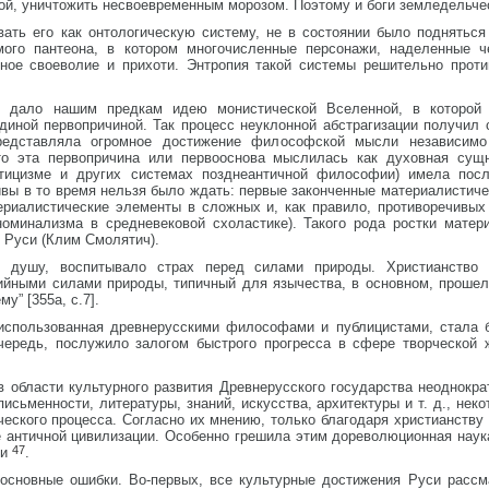
хой, уничтожить несвоевременным морозом. Поэтому и боги земледельче
вать его как онтологическую систему, не в состоянии было подняться
мого пантеона, в котором многочисленные персонажи, наделенные 
чное своеволие и прихоти. Энтропия такой системы решительно проти
е дало нашим предкам идею монистической Вселенной, в которой 
диной первопричиной. Так процесс неуклонной абстрагизации получил 
редставляла огромное достижение философской мысли независимо 
то эта первопричина или первооснова мыслилась как духовная сущн
стицизме и других системах позднеантичной философии) имела посл
ивы в то время нельзя было ждать: первые законченные материалистичес
риалистические элементы в сложных и, как правило, противоречивых 
оминализма в средневековой схоластике). Такого рода ростки матер
 Руси (Клим Смолятич).
ю душу, воспитывало страх перед силами природы. Христианство 
хийными силами природы, типичный для язычества, в основном, прошел
у” [355а, с.7].
 использованная древнерусскими философами и публицистами, стала 
очередь, послужило залогом быстрого прогресса в сфере творческой 
 области культурного развития Древнерусского государства неоднокра
исьменности, литературы, знаний, искусства, архитектуры и т. д., неко
ческого процесса. Согласно их мнению, только благодаря христианству 
 античной цивилизации. Особенно грешила этим дореволюционная наука
47
ки
.
основные ошибки. Во-первых, все культурные достижения Руси рассм