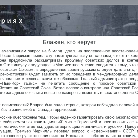
ориях
Блажен, кто верует
л американцам запрос на 6 млрд. долл. на послевоенное восстановлен
. Посол Гарриман принял эту памятную записку со словами, что эта схе
рона предложила рассматривать проблему советских долгов в конте
ю Стеттиниусу следующее: «Мое честное мнение сводится к тому, что 
ветским Союзом; в определенное время русским следует дать знать, ч
реконструкции будет зависеть от их поведения в международных делах
нечном счете решена таким же образом». Главный администратор ленд
л «Нью-Йорк таймс» не печатать сообщение о просьбе советско
йствия на Советский Союз. Встал вопрос о контроле над Советской Ро
 его западные союзники вовсе не намерены помогать в восстановлении 
е возможности? Вопрос был задан стране, которая побеждала величайш
е была зависимой от Запада территорией.
усские обеспокоены тем, чтобы надежно гарантировать свою безопасност
е собираемся заключить „мягкий“ мир с Германией и восстановить ее 
я логическим ответом, удовлетворяющим и англичан, и русских. Прису
уации. Премьер Черчилль перевел вопрос о «сдерживании» СССР в
ространение русского влияния» на Балканах — обстоятельства капит