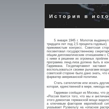
История в ист
5 января 1945 г. Молотов выдвину
тридцати лет под 2,5 процента годовых)
прижимистым конгресс. Советская сто
посоветовал государственному секретар
общим дипломатическим отношениям с Со
с ними в решении их огромных проблем 
программа ленд-лиза должна быть в ко
Гарримана. Госдепартамент застави
воспользоваться своими рычагами возде
советской стороне было дано знать, что
фарватер американской политики.
Стать сателлитом или искать други
которая, единственной в мире, никогда н
Гарриман сообщал из Москвы, что р
«Россия боится того, что мы и англичан
этого демонтаж германской мощи виделс
а ключевым фактором европейской сит
указывает Рузвельту на «опасное расп