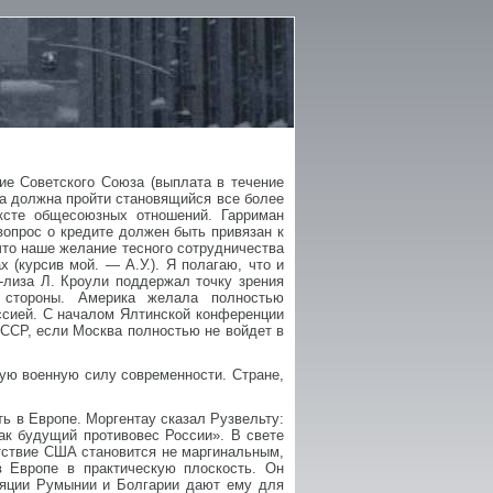
ие Советского Союза (выплата в течение
ма должна пройти становящийся все более
ксте общесоюзных отношений. Гарриман
вопрос о кредите должен быть привязан к
то наше желание тесного сотрудничества
 (курсив мой. — А.У.). Я полагаю, что и
-лиза Л. Кроули поддержал точку зрения
й стороны. Америка желала полностью
ссией. С началом Ялтинской конференции
СССР, если Москва полностью не войдет в
ую военную силу современности. Стране,
ь в Европе. Моргентау сказал Рузвельту:
как будущий противовес России». В свете
тствие США становится не маргинальным,
 Европе в практическую плоскость. Он
уляции Румынии и Болгарии дают ему для