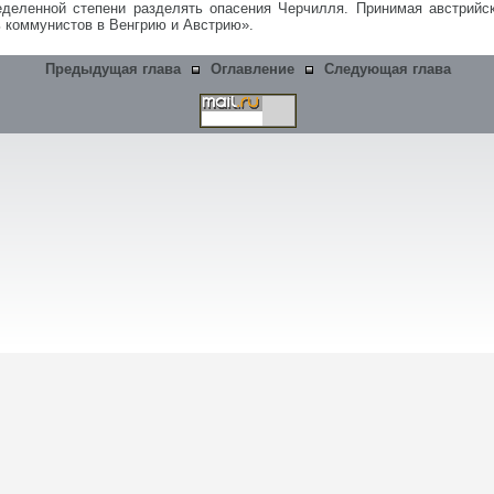
еделенной степени разделять опасения Черчилля. Принимая австрийск
ь коммунистов в Венгрию и Австрию».
Предыдущая глава
Оглавление
Следующая глава