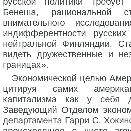
русской политики требует 
Бенеша, рациональной с
внимательного исследован
индифферентности русских
нейтральной Финляндии. Ст
видеть дружественные и не
границах».
Экономической целью Амер
цитируя самих американ
капитализма как у себя 
Заведующий Отделом эконом
департамента Гарри С. Хокинс
происходящее с чисто эгои