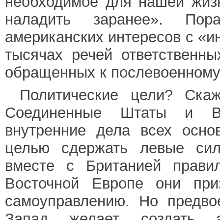
необходимое для нашей жизн
наладить заранее». Пор
американских интересов с «и
тысячах речей ответственн
обращенных к послевоенному
Политические цели? Ска
Соединенные Штаты и Ве
внутренние дела всех осно
целью сдержать левые си
вместе с Британией прави
Восточной Европе они пр
самоуправлению. Но предво
Запад желает создать а