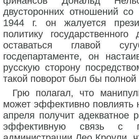
финансов Дональд Нельс
двусторонних отношений со
1944 г. он жалуется прези
политику государственного
оставаться главой су
госдепартаменте, он наста
русскую сторону посредство
такой поворот был бы полной 
Грю полагал, что манипу
может эффективно повлиять н
апреля получит адекватное 
эффективную связь с г
администрации Лео Кроули, ч