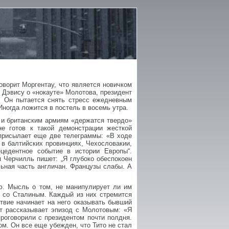
оворит Моргентау, что является новичком
в Дэвису о «нокауте» Молотова, президент
. Он пытается снять стресс ежедневным
Иногда ложится в постель в восемь утра.
 и британским армиям «держатся твердо»
е готов к такой демонстрации жесткой
 присылает еще две телеграммы: «В ходе
в балтийских провинциях, Чехословакии,
ецедентное событие в истории Европы“.
 Черчилль пишет: „Я глубоко обеспокоен
льная часть англичан. Французы слабы. А
ю. Мысль о том, не манипулирует ли им
м со Сталиным. Каждый из них стремится
ствие начинает на него оказывать бывший
т рассказывает эпизод с Молотовым: «Я
проговорили с президентом почти полдня.
м. Он все еще убежден, что Тито не стал