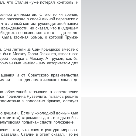
ал, что Сталин «уже потерял контроль, и
енной дипломатии. С его точки зрения,
ис рассказал о своей личной переписке с
 что личный контакт руководителей наших
 враждебности, но сказал, что в будущем
 бюджета не позволяет этого — до июля.
о была атомная бомба, о которой Трумэн
. Они летели из Сан-Франциско вместе с
 бы в Москву Гарри Гопкинса, известного
еей поездки в Москву. А Трумэн, как бы
Гарриман был наибольшим авторитетом для
ашения и от Советского правительства
одимым — от дипломатического языка до
о обретенной гегемонии в определении
ке Франклина Рузвельта, пытаясь решить
ипломатами в полосатых брюках, следует
по душам». Если у «холодной войны» был
го комитета) стремился дать в годы войны
ельтовская попытка» спасти положение.
ения, тем, что «вся структура мирового
развала». Сталин в ответ сказал, что не