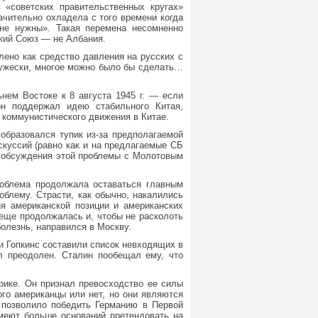
 «советских правительственных кругах»
чительно охладела с того времени когда
 не нужны». Такая перемена несомненно
ский Союз — не Албания.
ено как средство давления на русских с
ружески, многое можно было бы сделать…
ем Востоке к 8 августа 1945 г. — если
он поддержал идею стабильного Китая,
 коммунистического движения в Китае.
образовался тупик из-за предполагаемой
скуссий (равно как и на предлагаемые СБ
го обсуждения этой проблемы с Молотовым
роблема продолжала оставаться главным
блему. Страсти, как обычно, накалились
ия американской позиции и американских
 еще продолжалась и, чтобы не расколоть
олезнь, направился в Москву.
и Гопкинс составили список невходящих в
л преодолен. Сталин пообещал ему, что
рике. Он признал превосходство ее силы
го американцы или нет, но они являются
 позволило победить Германию в Первой
меют больше оснований претендовать на