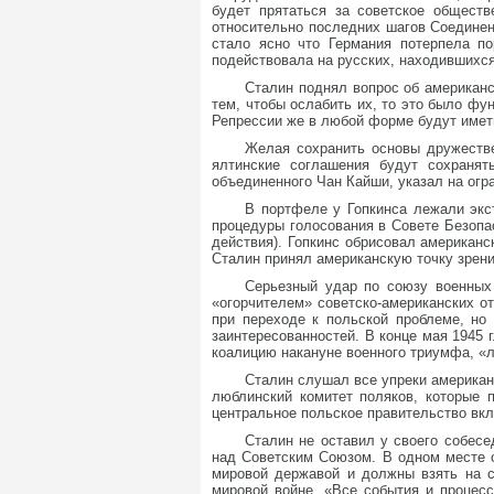
будет прятаться за советское обществ
относительно последних шагов Соединен
стало ясно что Германия потерпела п
подействовала на русских, находившихся
Сталин поднял вопрос об американ
тем, чтобы ослабить их, то это было ф
Репрессии же в любой форме будут имет
Желая сохранить основы дружестве
ялтинские соглашения будут сохранят
объединенного Чан Кайши, указал на огр
В портфеле у Гопкинса лежали экс
процедуры голосования в Совете Безопа
действия). Гопкинс обрисовал американ
Сталин принял американскую точку зрени
Серьезный удар по союзу военных
«огорчителем» советско-американских о
при переходе к польской проблеме, но
заинтересованностей. В конце мая 1945 
коалицию накануне военного триумфа, «л
Сталин слушал все упреки американ
люблинский комитет поляков, которые 
центральное польское правительство вкл
Сталин не оставил у своего собесе
над Советским Союзом. В одном месте о
мировой державой и должны взять на с
мировой войне. «Все события и процес