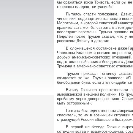
бы сражаться из-за Триеста, если бы н
генералы владеют ситуацией».
Пытаясь спасти положение, Дэвис,
чиновники госдепартамента просто воспи
Молотовым, в которой советский минист
правительств мог бы сыграть в этом де
последуют перемены. Трумэн проявил и
Неделей позже Трумэн сказал, что у н
рассказал Дэвису в деталях.
В сложившейся обстановке даже Гар
Чарльзом Боленом и совместно решили, ч
добрых американо-советских отношений.
подготовленный своими беседами с Дэвис
Трумэна в американо-советских отношени
Трумэн приказал Гопкинсу сказат
ожидается то же. Трумэн записал: «Я 
бейсбольной биты, если это понадобитс
Визиту Гопкинса препятствовали 
американской внешней политики. Но Тру
проблему через доверенное лицо. Свои
быть осторожным».
Гопкинс был единственным америка
спаситель, то им в возникшей ситуации 
страждущей России «больше и быстрее».
В первой же беседе Гопкинс выраз
сотрудничества и взаимоотношений, созд