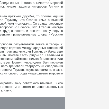
 Соединенных Штатов в качестве мировой
 исключают защиты интересов Англии и
овила прежней дружбы, то произошедший
ал Трумэну, что Сталин «был в высшей
ешной, чем я ожидал… Он создал хорошую
опросе: «Я боюсь, что Сталин никогда
у трудно понять и оценить нашу веру в
невнике примечательные слова: «Русские
доволен результатами вояжа и теперь с
 общая картина международных отношений
Для Трумэна «миссия Гопкинса» была еще
сли вы можете сесть рядом со Сталиным и
решением займется «клика Молотова» или
льствует Болен, «президент был поражен
 него требовали твердости (и следования
говорил Трумэн, «русские сами не знают,
оссии своего рода «нарушителя мирового
кратить зону советского влияния. В его
о карт», и он хотел их использовать как
 к нам».