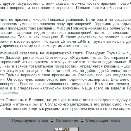
о другое государство».Сталин сказал, что «полностью признает право
кого вопроса, и советские интересы в Польше никоим образом не
удно не признать миссию Гопкинса успешной. Если она и не восстан
вопросам уменьшил опасную зону противоречий. Гарриман докладыв
сами последних трех месяцев». Миссия Гопкинса «оказалась более усп
иным». Гарриман видел потенциал расхождений только в польском в
вободной Польше как принципе. В своих действиях он реалист и ем
ремя и место встречи: Потсдам 15 июля 1945 г. Трумэн записал в д
у причины, почему они не могут ими оставаться».
отношений сказалось на американской элите. Президент Трумэн был 
аже Джозеф Грю написал Стеттиниусу: «Я думаю, что вы были правы и
сторической истины укажем, что улучшение это не было радикальным. 
я, «как и всякое тоталитарное государство» управляется кликами. «Е
ймет разумную позицию». Но если проблема не дойдет до Сталина, ее 
 что Трумэн переносил свои проблемы на Сталина, ибо, как свидете
». Он остро чувствовал отсутствие подлинной экспертизы. Вначале от
 воспринял Россию как революционное государство. Во многих случаях, 
толка и в следовании «ялтинской аксиоме». Чаще всего он видел в Р
л Гарриман.
со Сталиным в Берлине, но уже достаточно четко определил задачу со
дался и атомный рычаг. Согласно его метафоре, в его руках было «мног
: «Нам незачем ходить к русским, а вот русским нужно за многим ходить
Предыдущая глава
Оглавление
Следующая глава