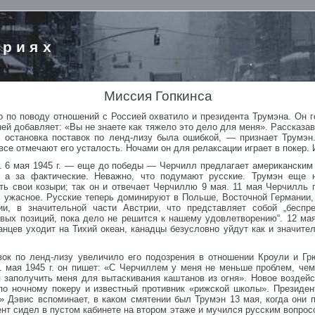
ориях
Миссия Гопкинса
во по поводу отношений с Россией охватило и президента Трумэна. Он г
ней добавляет: «Вы не знаете как тяжело это дело для меня». Рассказа
 остановка поставок по ленд-лизу была ошибкой, — признает Трумэн
все отмечают его усталость. Ночами он для релаксации играет в покер. 
 6 мая 1945 г. — еще до победы — Черчилл предлагает американским
, а за фактические. Неважно, что подумают русские. Трумэн еще н
сть свои козыри; так он и отвечает Черчиллю 9 мая. 11 мая Черчилль
 ужасное. Русские теперь доминируют в Польше, Восточной Германии, 
ии, в значительной части Австрии, что представляет собой „беспр
вых позиций, пока дело не решится к нашему удовлетворению“. 12 мая
нцев уходит на Тихий океан, канадцы безусловно уйдут как и значите
ок по ленд-лизу увеличило его подозрения в отношении Кроули и Гр
1 мая 1945 г. он пишет: «С Черчиллем у меня не меньше проблем, че
я заполучить меня для вытаскивания каштанов из огня». Новое воздей
о ночному покеру и известный противник «рижской школы». Президен
» Дэвис вспоминает, в каком смятении был Трумэн 13 мая, когда они 
т сидел в пустом кабинете на втором этаже и мучился русским вопросо