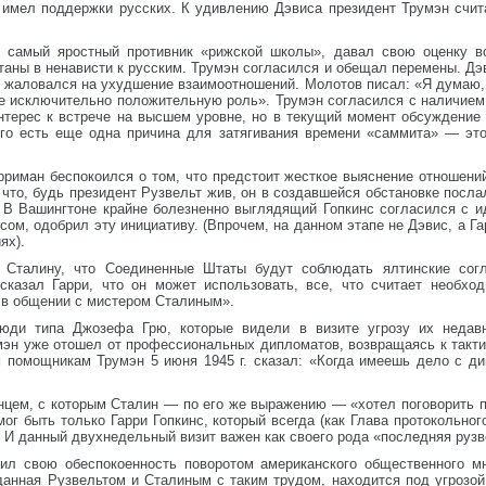
е имел поддержки русских. К удивлению Дэвиса президент Трумэн счит
 самый яростный противник «рижской школы», давал свою оценку во
таны в ненависти к русским. Трумэн согласился и обещал перемены. Дэв
р жаловался на ухудшение взаимоотношений. Молотов писал: «Я думаю,
ле исключительно положительную роль». Трумэн согласился с наличием
нтерес к встрече на высшем уровне, но в текущий момент обсуждение
его есть еще одна причина для затягивания времени «саммита» — эт
риман беспокоился о том, что предстоит жесткое выяснение отношений
то, будь президент Рузвельт жив, он в создавшейся обстановке послал
 В Вашингтоне крайне болезненно выглядящий Гопкинс согласился с ид
ом, одобрил эту инициативу. (Впрочем, на данном этапе не Дэвис, а 
ях).
ь Сталину, что Соединенные Штаты будут соблюдать ялтинские согл
сказал Гарри, что он может использовать, все, что считает необх
я в общении с мистером Сталиным».
люди типа Джозефа Грю, которые видели в визите угрозу их недавн
мэн уже отошел от профессиональных дипломатов, возвращаясь к такти
м помощникам Трумэн 5 июня 1945 г. сказал: «Когда имеешь дело с д
нцем, с которым Сталин — по его же выражению — «хотел поговорить 
мог быть только Гарри Гопкинс, который всегда (как Глава протокольно
 И данный двухнедельный визит важен как своего рода «последняя рузв
ил свою обеспокоенность поворотом американского общественного мн
анная Рузвельтом и Сталиным с таким трудом, находится под угрозой 