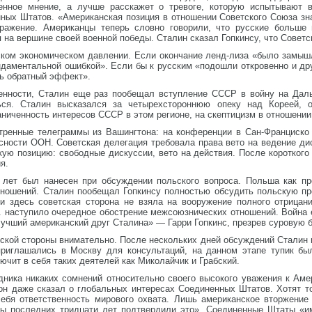
енное мнение, а лучше расскажет о тревоге, которую испытывают в
ных Штатов. «Американская позиция в отношении Советского Союза зна
оражение. Американцы теперь словно говорили, что русские больше
 на вершине своей военной победы. Сталин сказал Гопкинсу, что Совет
ском экономическом давлении. Если окончание ленд-лиза «было замышл
ундаментальной ошибкой». Если бы к русским «подошли откровенно и д
ь обратный эффект».
нности, Сталин еще раз пообещал вступление СССР в войну на Дальн
ься. Сталин высказался за четырехстороннюю опеку над Кореей, 
аниченность интересов СССР в этом регионе, на скептицизм в отношении
тренные телеграммы из Вашингтона: на конференции в Сан-Франциско 
сности ООН. Советская делегация требовала права вето на ведение ди
скую позицию: свободные дискуссии, вето на действия. После коротко
я.
 лет был нанесен при обсуждении польского вопроса. Польша как п
тношений. Сталин пообещал Гопкинсу полностью обсудить польскую про
 и здесь советская сторона не взяла на вооружение полного отрицан
г. наступило очередное обострение межсоюзнических отношений. Война
учший американский друг Сталина» — Гарри Гопкинс, презрев суровую б
ской стороны внимательно. После нескольких дней обсуждений Сталин 
приглашались в Москву для консультаций, на данном этапе тупик бы
ючит в себя таких деятелей как Миколайчик и Грабский.
дника никаких сомнений относительно своего высокого уважения к Аме
н даже сказал о глобальных интересах Соединенных Штатов. Хотят то
ебя ответственность мирового охвата. Лишь американское вторжение
сы последних тридцати лет подтвердили это». Соединенные Штаты «и