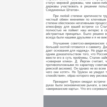
статус мировой державы, чем какое-либ
державы участвовать в решении польс
Соединенных Штатов».
При любой степени критичности тр
честный обмен мнениями по ключевым 
степени обеспокоен негативными процес
атмосферу для вашей встречи со Стал
полностью не поймет наш интерес в с
абстрактные принципы». Было решено в
всегда были нашими друзьями и я не виж
Улучшение советско-американских 
большей охотой готовился к саммиту. Д
дает основания для надежд». Но ради и
одним доказательством того, что Росси
ввести его в суть проблемы, Сталин за
«северная клика». Д. Йергин считает,
противоположными по характеру советами
рижской аксиоме). Он однако не во всем
чего они хотят». Но Трумэн не увидел 
спокойствия», образ которого ему рисова
Президент Трумэн ожидал встречи 
руках были экономические рычаги, а ожи
«американские карты». Что его согревало