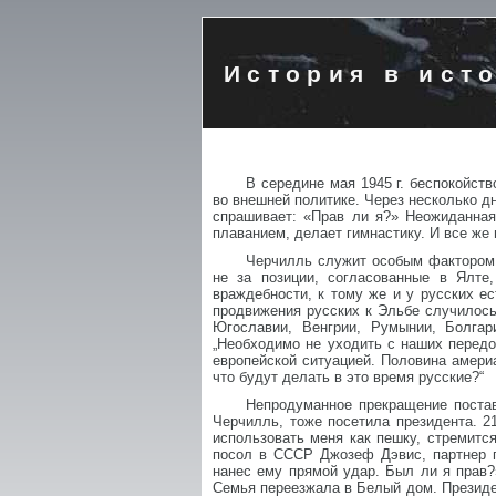
История в ист
В середине мая 1945 г. беспокойст
во внешней политике. Через несколько д
спрашивает: «Прав ли я?» Неожиданная
плаванием, делает гимнастику. И все же 
Черчилль служит особым фактором.
не за позиции, согласованные в Ялте
враждебности, к тому же и у русских е
продвижения русских к Эльбе случилось
Югославии, Венгрии, Румынии, Болгар
„Необходимо не уходить с наших передо
европейской ситуацией. Половина америа
что будут делать в это время русские?“
Непродуманное прекращение постав
Черчилль, тоже посетила президента. 2
использовать меня как пешку, стремитс
посол в СССР Джозеф Дэвис, партнер п
нанес ему прямой удар. Был ли я прав?
Семья переезжала в Белый дом. Президен