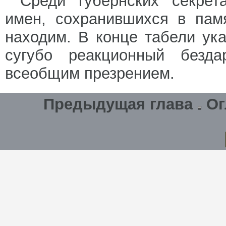
Среди губернских секрет
имен, сохранившихся в пам
находим. В конце табели ук
сугубо реакционный безда
всеобщим презрением.
Предыдущая глава
Ог