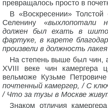
превращалось просто в почетн
В «Воскресении» Толстой 
Селенину «
выхлопотали н
должен был ехать в шито
фартуке, в карете благода
произвели в должность лакея
На степень выше был чин, 
XVIII веке чин камергера 
вельможе Кузьме Петровиче 
почтенный камергер, / С кл
/ Что за тузы в Москве жив
Знаком отличия камергера