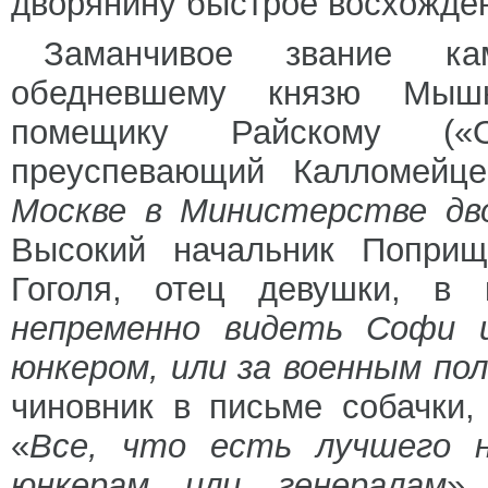
дворянину быстрое восхожден
Заманчивое звание ка
обедневшему князю Мышк
помещику Райскому («О
преуспевающий Калломейце
Москве в Министерстве дво
Высокий начальник Поприщ
Гоголя, отец девушки, в 
непременно видеть Софи и
юнкером, или за военным по
чиновник в письме собачки,
«
Все, что есть лучшего н
юнкерам или генералам
».