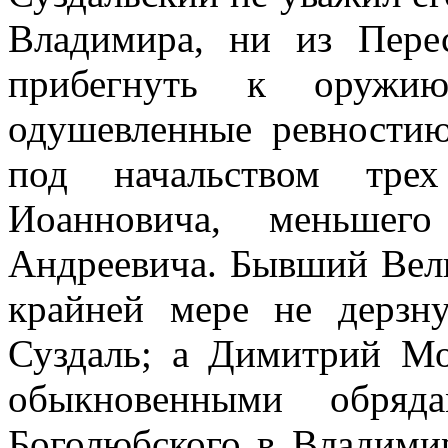
Владимира, ни из Перес
прибегнуть к оружию
одушевленные ревностию
под начальством тре
Иоанновича, меньшег
Андреевича. Бывший Вели
крайней мере не дерзн
Суздаль; а Димитрий Мо
обыкновенными обря
Боголюбского в Владимир