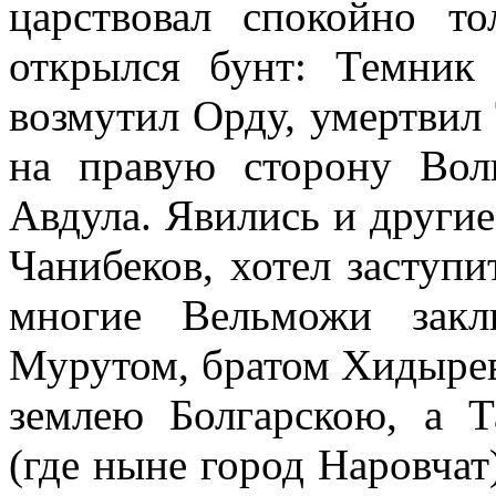
царствовал спокойно т
открылся бунт: Темник
возмутил Орду, умертвил
на правую сторону Вол
Авдула. Явились и други
Чанибеков, хотел заступи
многие Вельможи зак
Мурутом, братом Хидырев
землею Болгарскою, а 
(где ныне город Наровчат