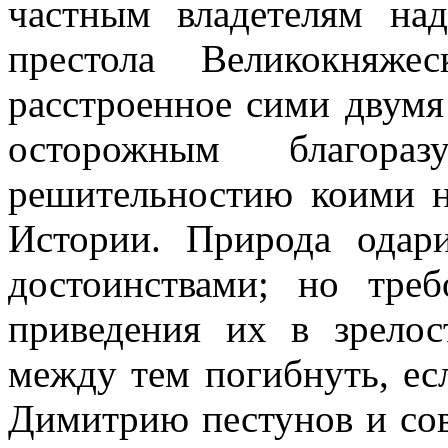
частным владетелям на
престола Великокняже
расстроенное сими двумя
осторожным благор
решительностию коими н
Истории. Природа одар
достоинствами; но тре
приведения их в зрелос
между тем погибнуть, ес
Димитрию пестунов и со