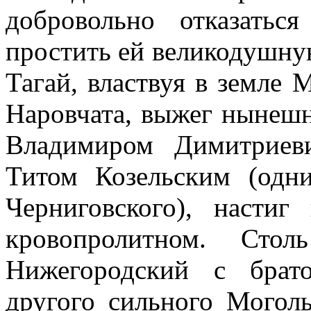
добровольно отказать
простить ей великодушну
Тагай, властвуя в земле 
Наровчата, выжег нынешн
Владимиром Димитриев
Титом Козельским (одн
Черниговского), насти
кровопролитном. Сто
Нижегородский с брат
другого сильного Моголь