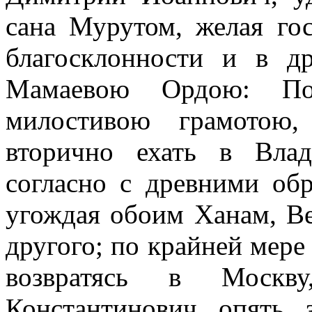
сана Мурутом, желая гос
благосклонности и в д
Мамаевою Ордою: По
милостивою грамотою,
вторично ехать в Вла
согласно с древними обр
угождая обоим Ханам, Ве
другого; по крайней мере
возвратясь в Москв
Константинович опять