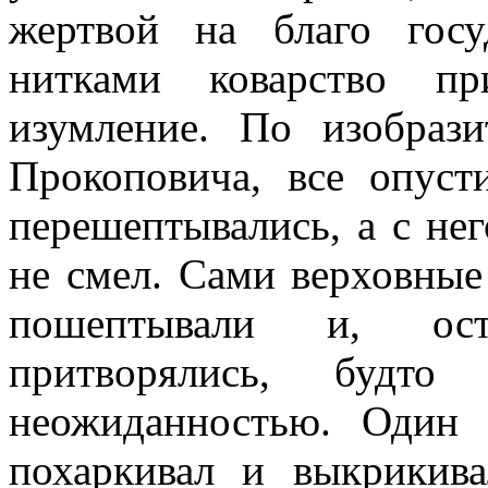
жертвой на благо гос
нитками коварство пр
изумление. По изобраз
Прокоповича, все опуст
перешептывались, а с не
не смел. Сами верховные
пошептывали и, ост
притворялись, будт
неожиданностью. Один
похаркивал и выкрикива