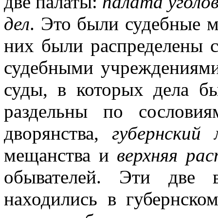
две палаты:
палата уголо
дел
. Это были судебные м
них были распределены с
судебными учреждениями
суды, в которых дела б
раздельны по сослови
дворянства,
губернский
мещанства и
верхняя рас
обывателей. Эти две 
находились в губернско