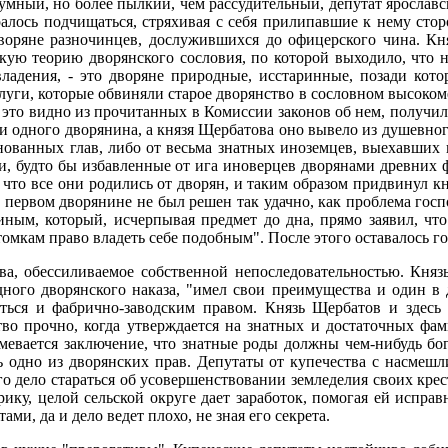
 умный, но более пылкий, чем рассудительный, депутат ярославс
аралось подчищаться, стряхивая с себя прилипавшие к нему сто
дворяне разночинцев, дослужившихся до офицерского чина. К
кую теорию дворянского сословия, по которой выходило, что 
владения, - это дворяне природные, исстаринные, позади кот
луги, которые обвиняли старое дворянство в сословном высоком
ак это видно из прочитанных в Комиссии законов об нем, получи
ни одного дворянина, а князя Щербатова оно вывело из душевно
нованных глав, либо от весьма знатных иноземцев, выехавших н
ни, будто бы избавленные от ига иноверцев дворянами древних
, что все они родились от дворян, и таким образом придвинул к
 о первом дворянине не был решен так удачно, как проблема го
ным, который, исчерпывая предмет до дна, прямо заявил, что 
томкам право владеть себе подобным". После этого оставалось г
а, обессиливаемое собственной непоследовательностью. Княз
ного дворянского наказа, "имел свои преимущества и один в д
ваться и фабрично-заводским правом. Князь Щербатов и здесь
тво прочно, когда утверждается на знатных и достаточных фа
мевается заключение, что знатные роды должны чем-нибудь бог
ь одно из дворянских прав. Депутаты от купечества с насмеш
го дело стараться об усовершенствовании земледелия своих крес
ику, целой сельской округе дает заработок, помогая ей исправ
и, да и дело ведет плохо, не зная его секрета.