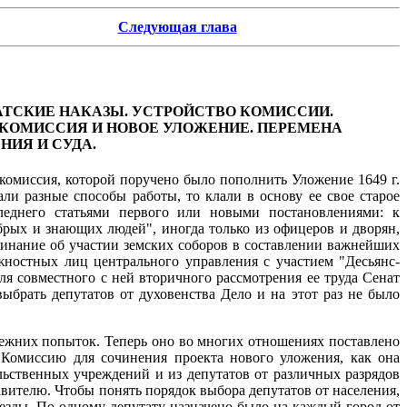
Следующая глава
АТСКИЕ НАКАЗЫ. УСТРОЙСТВО КОМИССИИ.
А. КОМИССИЯ И НОВОЕ УЛОЖЕНИЕ. ПЕРЕМЕНА
НИЯ И СУДА.
комиссия, которой поручено было пополнить Уложение 1649 г.
ли разные способы работы, то клали в основу ее свое старое
леднего статьями первого или новыми постановлениями: к
рых и знающих людей", иногда только из офицеров и дворян,
минание об участии земских соборов в составлении важнейших
лжностных лиц центрального управления с участием "Десьянс-
я совместного с ней вторичного рассмотрения ее труда Сенат
ыбрать депутатов от духовенства Дело и на этот раз не было
режних попыток. Теперь оно во многих отношениях поставлено
 Комиссию для сочинения проекта нового уложения, как она
льственных учреждений и из депутатов от различных разрядов
авителю. Чтобы понять порядок выбора депутатов от населения,
уезды. По одному депутату назначено было на каждый город от