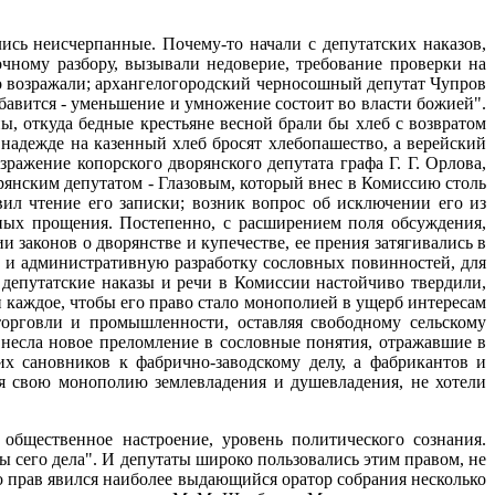
ись неисчерпанные. Почему-то начали с депутатских наказов,
очному разбору, вызывали недоверие, требование проверки на
это возражали; архангелогородский черносошный депутат Чупров
рибавится - уменьшение и умножение состоит во власти божией".
, откуда бедные крестьяне весной брали бы хлеб с возвратом
 надежде на казенный хлеб бросят хлебопашество, а верейский
ражение копорского дворянского депутата графа Г. Г. Орлова,
орянским депутатом - Глазовым, который внес в Комиссию столь
ил чтение его записки; возник вопрос об исключении его из
ных прощения. Постепенно, с расширением поля обсуждения,
законов о дворянстве и купечестве, ее прения затягивались в
ю и административную разработку сословных повинностей, для
 депутатские наказы и речи в Комиссии настойчиво твердили,
 каждое, чтобы его право стало монополией в ущерб интересам
торговли и промышленности, оставляя свободному сельскому
внесла новое преломление в сословные понятия, отражавшие в
их сановников к фабрично-заводскому делу, а фабрикантов и
ая свою монополию землевладения и душевладения, не хотели
общественное настроение, уровень политического сознания.
ы сего дела". И депутаты широко пользовались этим правом, не
го прав явился наиболее выдающийся оратор собрания несколько