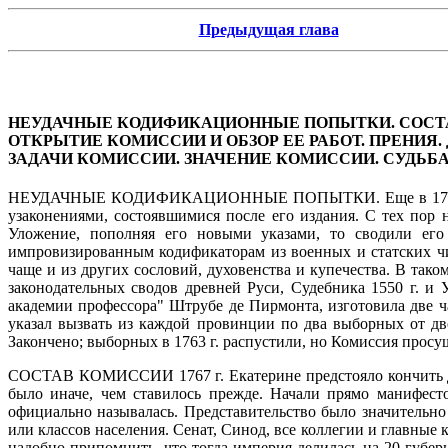
Предыдущая глава
НЕУДАЧНЫЕ КОДИФИКАЦИОННЫЕ ПОПЫТКИ. СОСТАВ
ОТКРЫТИЕ КОМИССИИ И ОБЗОР ЕЕ РАБОТ. ПРЕНИЯ.
ЗАДАЧИ КОМИССИИ. ЗНАЧЕНИЕ КОМИССИИ. СУДЬБА
НЕУДАЧНЫЕ КОДИФИКАЦИОННЫЕ ПОПЫТКИ.
Еще в 17
узаконениями, состоявшимися после его издания. С тех пор 
Уложение, пополняя его новыми указами, то сводили его
импровизированным кодификаторам из военных и статских чи
чаще и из других сословий, духовенства и купечества. В та
законодательных сводов древней Руси, Судебника 1550 г. и 
академии профессора" Штрубе де Пирмонта, изготовила две ч
указал вызвать из каждой провинции по два выборных от дво
Закончено; выборных в 1763 г. распустили, но Комиссия просущ
СОСТАВ КОМИССИИ 1767 г
. Екатерине предстояло кончит
было иначе, чем ставилось прежде. Начали прямо манифест
официально называлась. Представительство было значительно
или классов населения. Сенат, Синод, все коллегии и главные
надобно припомнить, что тогда империя делилась на 20 губер