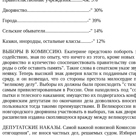
Дворянство...................................................-" 30%
Города..........................................................-" 39%
Сельские обыватели....................................-" 14%
Казаки, инородцы, остальные классы.........-" 12%
ВЫБОРЫ В КОМИССИЮ.
Екатерине предстояло побороть 
содействию, зная по опыту, что ничего из этого, кроме новых
дворянство и купечество споспешествовать правительству со
роды о себе оставить память". Такие слова в сенатском указе
неявку. Теперь высокий знак доверия власти к подданным ст
сряду, и он возвещал, что со стороны престола милосердие
"великому делу". Выборы их должны были происходить "с тихо
самым привилегированным в России. Они находились под "со
пытки и телесного наказания; имущество их подвергалось конф
дворянским депутатам по окончании дела дозволялось вноси
пользовался тогда такими преимуществами. В Великороссии в
новгородского дворянина участвовать в выборах, так как дво
расшевелив издавна скоплявшуюся вражду между великорусско
ДЕПУТАТСКИЕ НАКАЗЫ.
Самой важной новизной Комиссии 
отягощения", не внося частных дел, решаемых судом. Избира