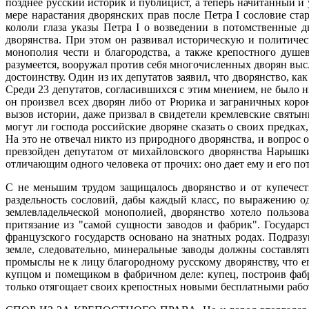
позднее русский историк и публицист, а теперь начитанный и
мере нарастания дворянских прав после Петра I сословие ст
кололи глаза указы Петра I о возведении в потомственные 
дворянства. При этом он развивал историческую и политичес
монополия чести и благородства, а также крепостного душе
разумеется, вооружал против себя многочисленных дворян выс
достоинству. Один из их депутатов заявил, что дворянство, к
Среди 23 депутатов, согласившихся с этим мнением, не было 
он произвел всех дворян либо от Рюрика и заграничных коро
вызов истории, даже призвал в свидетели кремлевские святы
могут ли господа российские дворяне сказать о своих предках
На это не отвечал никто из природного дворянства, и вопрос
превзойден депутатом от михайловского дворянства Нарышки
отличающим одного человека от прочих: оно дает ему и его по
С не меньшим трудом защищалось дворянство и от купечеств
раздельность сословий, дабы каждый класс, по выражению од
землевладельческой монополией, дворянство хотело пользо
притязание из "самой сущности заводов и фабрик". Государс
французского государств основано на знатных родах. Подразу
земле, следовательно, минеральные заводы должны составлят
промыслы не к лицу благородному русскому дворянству, что е
купцом и помещиком в фабричном деле: купец, построив фабр
только отягощает своих крепостных новыми бесплатными работам