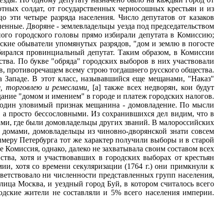
отных солдат, от государственных черносошных крестьян и из
 эти четыре разряда населения. Число депутатов от казаков
нные. Дворяне - землевладельцы уезда под председательством
ного городского головы прямо избирали депутата в Комиссию;
ские обыватели упомянутых разрядов, "дом и землю в погосте
бирался провинциальный депутат. Таким образом, в Комиссии
тва. По букве "обряда" городских выборов в них участвовали
ов, противоречащем всему строю тогдашнего русского общества.
 Западе. В этот класс, называвшийся еще мещанами, "Наказ"
м, торговлею и ремеслами,
[а] также всех недворян, кои будут
ание "домом и имением" в городе и платеж городских налогов.
я один уловимый признак мещанина - домовладение. По мысли
 а просто бессословными. Из сохранившихся дел видим, что в
ми, где были домовладельцы других званий. В малороссийских
 домами, домовладельцы из чиновно-дворянской знати совсем
имеру Петербурга тот же характер получили выборы и в старой
 Комиссия, однако, далеко не захватывала своим составом всех
ства, хотя и участвовавших в городских выборах от крестьян
, хотя со времени секуляризации (1764 г.) они примкнули к
тветствовало ни численности представленных групп населения,
лица Москва, и уездный город Буй, в котором считалось всего
одские жители не составляли и 5% всего населения империи.