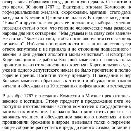
отвергавшая обрядовую государственную церковь. Сектантов о
это время, 30 июля 1767 г., Екатерина открыла Комиссию 
гофмаршальскими жезлами, скороходами, арапами, статс-да
заседала в Кремле в Грановитой палате. В первые заседания
"Наказ" и другие касающиеся ее положения, выбирала членов
поразили статьи о том, что гонение человеческие умы раздража
народы для них сотворены, "Мы думаем и за славу себе вменяе
же статьи: "Боже сохрани, чтобы после окончания сего законод
не желаю". Избыток восторженности вызвал излишество усер
ответе депутатам и не приняла и не отклонила поднесенного 
законы, а они делают апологии моим качествам". Несмотря н
Кодификационные работы Большой комиссии начались только
прочитан наказ от черносошных крестьян Каргопольского уезд
уже ни одного депутатского наказа не было прочитано в полн
горячие прения. Посвятив этому предмету 11 заседаний и п
Большая комиссия обратилась к чтению и обсуждению законов
читали и обсуждали на 10 заседаниях лифляндские и эстляндск
В декабре 1767 г. заседания Комиссии в Москве прекратились
законов о юстиции. Этому предмету в продолжение пяти ме
поступил изготовленный частной комиссией о государственных
занимал их внимание. Положено было возвратить проект в ч
занялись чтением и обсуждением законов о поместьях и вот
производили брожение в народе, вызывали толки о перемене 
общее собрание распустить впредь до нового созыва, оставив 