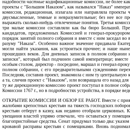
надобности
частные
кодификационные комиссии, не более как 
проекты с "Большим Наказом", как назывался "Наказ" императ
комиссия, редакционная, излагала или направляла проекты
двусмысленные, темные и невразумительные; без нее все п
выражать сколько-нибудь отвлеченные понятия. Третья комисс
три малые комиссии составляли как бы бюро Большой. Пред
кандидатов, предложенных Комиссией и генерал-прокурором
порядок занятий полного собрания и вместе с ним заседал во
разуму "Наказа". Особенно важное значение придавала Екате
могли найти указания, как устроиться прочнее; и наше нын
прошедших веков. Для дневных записок в полном собрании 
записки", который был подчинен самой императрице; вместе
особым столом, директор - посредине, маршал и генерал-проку
полном собрании, с его предварительными суждениями пере
Последняя, составив проект, знакомила с ним ту центральную 
а та, сличив проект с "Наказом", или возвращала его назад д
ту же дирекционную комиссию проект поступал в полное собра
Комиссии 1767 г., но в подробностях устройства, в порядке в
ОТКРЫТИЕ КОМИССИИ И ОБЗОР ЕЕ РАБОТ.
Вместе с при
жалобами крепостных крестьян на тяжесть господских поборов
крестьян отберут в казну, как недавно отобрали церковных
увещания властей упрямо отвечали, что оставаться у помещи
благопристойные средства. Сенат придумал только два: указом
кровавой расправы крестьян с помещиками. Вновь поднимали