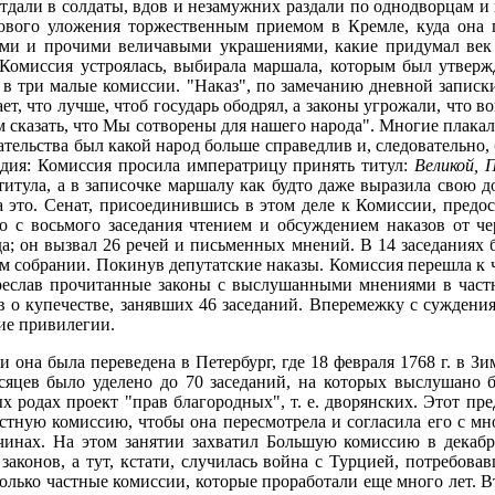
тдали в солдаты, вдов и незамужних раздали по однодворцам и 
нового уложения торжественным приемом в Кремле, куда она
мами и прочими величавыми украшениями, какие придумал ве
 Комиссия устроялась, выбирала маршала, которым был утверж
 в три малые комиссии. "Наказ", по замечанию дневной запис
ет, что лучше, чтоб государь ободрял, а законы угрожали, что в
м сказать, что Мы сотворены для нашего народа". Многие плака
ательства был какой народ больше справедлив и, следовательно,
дия: Комиссия просила императрицу принять титул:
Великой, 
титула, а в записочке маршалу как будто даже выразила свою д
а это. Сенат, присоединившись в этом деле к Комиссии, предос
 с восьмого заседания чтением и обсуждением наказов от ч
а; он вызвал 26 речей и письменных мнений. В 14 заседаниях 
ом собрании. Покинув депутатские наказы. Комиссия перешла к
ереслав прочитанные законы с выслушанными мнениями в частн
 о купечестве, занявших 46 заседаний. Вперемежку с суждени
ие привилегии.
 и она была переведена в Петербург, где 18 февраля 1768 г. в 
сяцев было уделено до 70 заседаний, на которых выслушано 
 родах проект "прав благородных", т. е. дворянских. Этот пр
астную комиссию, чтобы она пересмотрела и согласила его с м
чинах. На этом занятии захватил Большую комиссию в декабр
законов, а тут, кстати, случилась война с Турцией, потребова
только частные комиссии, которые проработали еще много лет. 