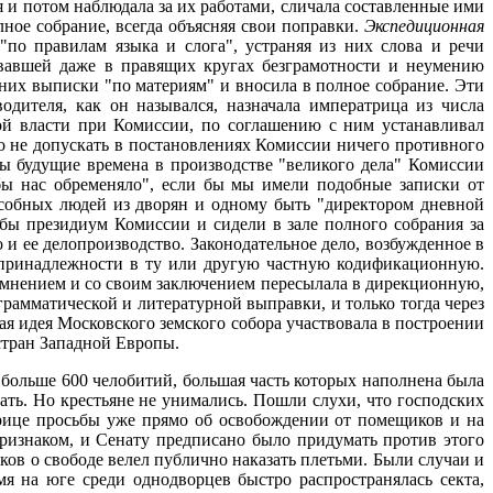
 и потом наблюдала за их работами, сличала составленные ими
ное собрание, всегда объясняя свои поправки.
Экспедиционная
по правилам языка и слога", устраняя из них слова и речи
овавшей даже в правящих кругах безграмотности и неумению
з них выписки "по материям" и вносила в полное собрание. Эти
дителя, как он назывался, назначала императрица из числа
ой власти при Комиссии, по соглашению с ним устанавливал
ло не допускать в постановлениях Комиссии ничего противного
бы будущие времена в производстве "великого дела" Комиссии
ы нас обременяло", если бы мы имели подобные записки от
собных людей из дворян и одному быть "директором дневной
бы президиум Комиссии и сидели в зале полного собрания за
 и ее делопроизводство. Законодательное дело, возбужденное в
 принадлежности в ту или другую частную кодификационную.
ее мнением и со своим заключением пересылала в дирекционную,
грамматической и литературной выправки, и только тогда через
я идея Московского земского собора участвовала в построении
стран Западной Европы.
больше 600 челобитий, большая часть которых наполнена была
ать. Но крестьяне не унимались. Пошли слухи, что господских
трице просьбы уже прямо об освобождении от помещиков и на
признаком, и Сенату предписано было придумать против этого
ков о свободе велел публично наказать плетьми. Были случаи и
я на юге среди однодворцев быстро распространялась секта,