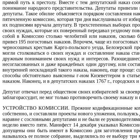
прямой путь к престолу. Вместе с тем депутатский наказ со
понимание народного представительства. Депутаты привезли 
депутаты. Такое обилие объясняется порядком составления на
пятичленную комиссию, которая три дня выслушивала от избира
их подписями вручала депутату. В трехстепенных выборах пр
своих нуждах, которые их поверенный передавал уездному пов
собой в Комиссию столько челобитий или наказов, сколько 
привез 195 погостовых наказов. Впрочем, чаще из погостовых
черносошных крестьян Карго-польского уезда, Белозерской п
могли столковаться о своих нуждах и составление наказа ст
дружным пониманием своих нужд и интересов. Разошедшиеся 
несогласованных и даже враждебных один другому, или соста
внутренней нескладицей такого наказа, наконец, еще проще: сш
способы обстоятельно выяснены г-ном Кизеветтером в стать
наказом. Наконец, и в депутатских наказах 1767 г., городских 
Депутат отвечал перед обществом своих избирателей за своевр
заблагорассудит, не мог только противоречить своему наказу и
УСТРОЙСТВО КОМИССИИ.
Прежние кодификационные коми
собственно, и составляли проекты нового уложения, пользуяс
наравне с сословными депутатами и не были ее руководителям
неделю вместо пяти. Манифест 14 декабря указывал Комиссии
допущены они быть имеют в Комиссию для заготовления прое
называлось ее полное собрание, выделялись по ее выбору три 