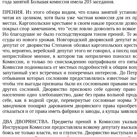
года занятий Большая комиссия имела 203 заседания.
ПРЕНИЯ.
Из этого обзора видим, что плана занятий устано
читая их целиком, хотя была уже частная комиссия для их п
местах. Каргопольские крестьяне в своем наказе просили дозв
покрыл спор замечанием, что "если ловлю дозволить во всякое 
Но благодушие не было господствующим тоном прений. Те же 
ссуды из нового урожая. Новгородский дворянский депутат во
депутат от дворянства Степанов обозвал каргопольских крест
что, вероятно, верейский депутат этого не говорил, а писец 
непристойное мнение, в котором так неприлично поносил вс
Комиссии, и только по снисхождению оштрафовали его пять
Комиссия поднималась от местных подробностей к общим вопро
запутанный узел встречных и поперечных интересов. До Петр
отбывания которых сословиям предоставлялись известные льг
чтобы эти выгоды признаны были их сословными правами незав
других сословий. Дворянство присвояло себе одному право
населению одно хлебопашество, даже без права вольной прод
себе, как в водной среде, перевернутые сословные нормы У
заводчиков поощрял дарованием дворянского права приобрет
отказаться и от права иметь фабрики и заводы, а купцы заявл
ДВА ДВОРЯНСТВА.
Предметы прений в Комиссии указыва
Инструкция Комиссии предоставляла всякому депутату высказыв
боясь не только власти, но и глупости. Дворянство выступало