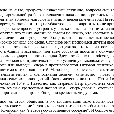
влено не было, предметы назначались случайно, вопросы сменял
редварительной разборки. Заявления наказов подвергались мел
олить им вопреки указу ловить птиц и зверей круглый год. На 
время, то зверей и птиц не убавится, а если запретить, то не п
крестьяне просили устроить у них казенные запасные магазины
зражал, что таких магазинов совсем не нужно, что крестьяне в
ьян ленивыми и упорными. Эта резкость вызвала деликатное воз
ошибочно записал его слова. Степанов был превзойден другим дв
ех черносошных крестьян и их депутатов, что маршал останов
ю рублями и заставили при всем собрании просить у обижен
сам государственного порядка. Здесь, особенно при обсуждении 
а I московское правительство вело усиленную законодательну
оты или выгоды. Теперь в противовес этой тягловой политике
исимо от их повинностей. Мало того, верхние сословия хотели
 владеть землей с крепостными людьми, купечество - право 
ажи сельских произведений. Экономическая политика Петра I 
ложения 1649 г. Известно, как старался Петр приохотить сво
ать земли с крепостным населением. Теперь дворяне, отстаив
яли притязание на право обладания крепостными душами.
ют на строй общества; в их аргументации ярко проявилось 
ать свое мнение "с тою смелостью, которая потребна для польз
 в Комиссии как "первое государственное сословие". И борцом е