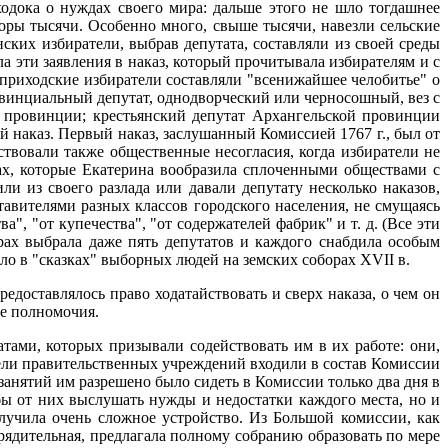
ходока о нуждах своего мира: дальше этого не шло тогдашнее
оры тысячи. Особенно много, свыше тысячи, навезли сельские
ских избиратели, выбрав депутата, составляли из своей среды
а эти заявления в наказ, который прочитывала избирателям и с
приходские избиратели составляли "всенижайшее челобитье" о
овинциальный депутат, однодворческий или черносошный, вез с
м провинции; крестьянский депутат Архангельской провинции
 наказ. Первый наказ, заслушанный Комиссией 1767 г., был от
твовали также общественные несогласия, когда избиратели не
дах, которые Екатерина вообразила сплоченными обществами с
 из своего разлада или давали депутату несколько наказов,
авителями разных классов городского населения, не смущаясь
", "от купечества", "от содержателей фабрик" и т. д. (Все эти
рах выбрала даже пять депутатов и каждого снабдила особым
вало в "сказках" выборных людей на земских соборах XVII в.
едоставлялось право ходатайствовать и сверх наказа, о чем он
ые полномочия.
ми, которых призывали содействовать им в их работе: они,
тели правительственных учреждений входили в состав Комиссии
анятий им разрешено было сидеть в Комиссии только два дня в
бы от них выслушать нужды и недостатки каждого места, но и
лучила очень сложное устройство. Из Большой комиссии, как
рядительная, предлагала полному собранию образовать по мере