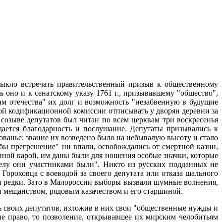
выкло встречать правительственный призыв к общественному
ь оно и к сенатскому указу 1761 г., призывавшему "общество",
ам отечества" их долг и возможность "незабвенную в будущие
озой кодификационной комиссии отписывать у дворян деревни за
созыве депутатов был читан по всем церквам три воскресенья
дается благодарность и послушание. Депутаты призывались к
ванье; звание их возведено было на небывалую высоту и стало
ы прегрешение" ни впали, освобождались от смертной казни,
енной карой, им даны были для ношения особые значки, которые
делу они участниками были". Никто из русских подданных не
ороховца с воеводой за своего депутата или отказа шального
ли редки. Зато в Малороссии выборы вызвали шумные волнения,
 мещанством, рядовым казачеством и его старшиной.
ь своих депутатов, изложив в них свои "общественные нужды и
не право, то позволение, открывавшее их мирским челобитьям