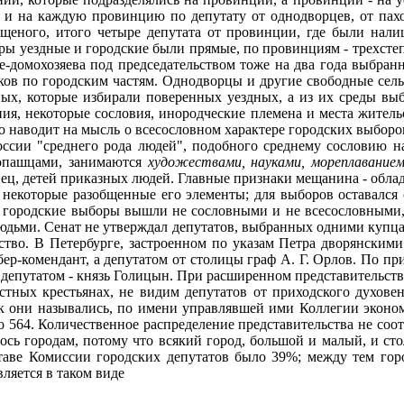
в и на каждую провинцию по депутату от однодворцев, от пах
щеного, итого четыре депутата от провинции, где были налицо
ы уездные и городские были прямые, по провинциям - трехстепе
не-домохозяева под председательством тоже на два года выбран
ков по городским частям. Однодворцы и другие свободные сель
ых, которые избирали поверенных уездных, а из их среды вы
я, некоторые сословия, инородческие племена и места жительс
то наводит на мысль о всесословном характере городских выбор
оссии "среднего рода людей", подобного среднему сословию на
бопашцами, занимаются
художествами, науками, мореплавание
нец, детей приказных людей. Главные признаки мещанина - облад
ь некоторые разобщенные его элементы; для выборов оставалс
ле городские выборы вышли не сословными и не всесословными,
людьми. Сенат не утверждал депутатов, выбранных одними купца
ство. В Петербурге, застроенном по указам Петра дворянскими
бер-комендант, а депутатом от столицы граф А. Г. Орлов. По пр
а депутатом - князь Голицын. При расширенном представительстве
стных крестьянах, не видим депутатов от приходского духовен
 они назывались, по имени управлявшей ими Коллегии экономии
 564. Количественное распределение представительства не соо
лось городам, потому что всякий город, большой и малый, и сто
оставе Комиссии городских депутатов было 39%; между тем гор
ляется в таком виде