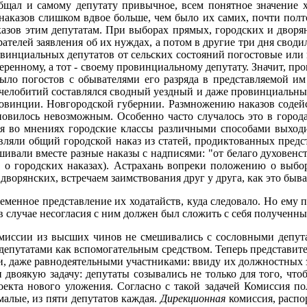
общал и самому депутату привычное, всем понятное значение 
наказов слишком вдвое больше, чем было их самих, почти полт
казов этим депутатам. При выборах прямых, городских и дворян
телей заявления об их нуждах, а потом в другие три дня сводил
овинциальных депутатов от сельских состояний погостовые или 
еренному, а тот - своему провинциальному депутату. Значит, пр
было погостов с обывателями его разряда в представляемой и
 челобитий составлялся сводный уездный и даже провинциальный
ровинции. Новгородской губернии. Размножению наказов содейс
ановилось невозможным. Особенно часто случалось это в горо
во мнениях городские классы различными способами выходили
вляли общий городской наказ из статей, продиктованных предст
ивали вместе разные наказы с надписями: "от белаго духовенства
е о городских наказах). Астрахань вопреки положению о выбо
и дворянских, встречаем заимствования друг у друга, как это бы
еменное представление их ходатайств, куда следовало. Но ему пр
 в случае несогласия с ним должен был сложить с себя полученн
ссии из высших чинов не смешивались с сословными депутата
ь депутатами как вспомогательным средством. Теперь представи
и, даже равнодеятельными участниками: ввиду их должностных з
 двоякую задачу: депутаты созывались не только для того, что
кта нового уложения. Согласно с такой задачей Комиссия по
малые, из пяти депутатов каждая.
Дирекционная
комиссия, распо