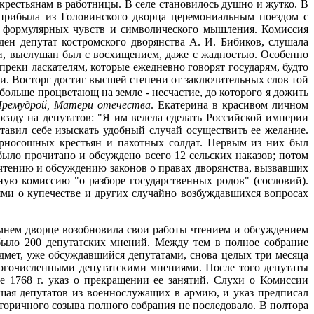
крестьянам в работницы. В селе становилось душно и жутко. В
 прибыла из Головинского дворца церемониальным поездом с
к формулярных чувств и символического мышления. Комиссия
ден депутат костромского дворянства А. И. Бибиков, слушала
ки, выслушан был с восхищением, даже с жадностью. Особенно
опреки ласкателям, которые ежедневно говорят государям, будто
ли. Восторг достиг высшей степени от заключительных слов той
 больше процветающ на земле - несчастие, до которого я дожить
Премудрой, Матери отечества
. Екатерина в красивом личном
осаду на депутатов: "Я им велела сделать Российской империи
тавил себе изыскать удобный случай осуществить ее желание.
ерносошных крестьян и пахотных солдат. Первым из них был
было прочитано и обсуждено всего 12 сельских наказов; потом
 чтению и обсуждению законов о правах дворянства, вызвавших
ую комиссию "о разборе государственных родов" (сословий).
ями о купечестве и других случайно возбуждавшихся вопросах
Зимнем дворце возобновила свои работы чтением и обсуждением
было 200 депутатских мнений. Между тем в полное собрание
едмет, уже обсуждавшийся депутатами, снова целых три месяца
ногочисленными депутатскими мнениями. После того депутаты
е 1768 г. указ о прекращении ее занятий. Слухи о Комиссии
вшая депутатов из военнослужащих в армию, и указ предписал
Вторичного созыва полного собрания не последовало. В полтора