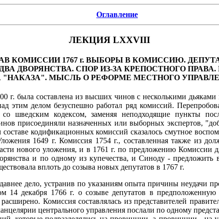
Оглавление
ЛЕКЦИЯ LXXVIII
 КОМИССИИ 1767 г. ВЫБОРЫ В КОМИССИЮ. ДЕПУТ
 ДВА ДВОРЯНСТВА. СПОР ИЗ-ЗА КРЕПОСТНОГО ПРАВ
 "НАКАЗА". МЫСЛЬ О РЕФОРМЕ МЕСТНОГО УПРАВЛЕ
00 г. была составлена из высших чинов с несколькими дьяками 
над этим делом безуспешно работал ряд комиссий. Перепробова
 со шведским кодексом, заменяя неподходящие пункты пос
нов присоединяли назначенных или выборных экспертов, "доб
ком составе кодификационных комиссий сказалось смутное воспо
Уложения 1649 г. Комиссия 1754 г., составленная также из до
асти нового уложения, и в 1761 г. по предложению Комиссии дл
рянства и по одному из купечества, и Синоду - предложить в
ествовала вплоть до созыва новых депутатов в 1767 г.
ь давнее дело, устранив по указаниям опыта причины неудачи п
ом 14 декабря 1766 г. о созыве депутатов в предположенную
 расширено. Комиссия составлялась из представителей правите
 канцелярии центрального управления послали по одному предст
ний, которые подразделялись на провинции, а провинции - на 