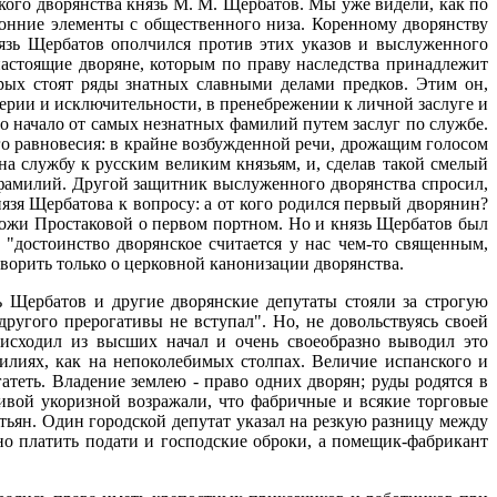
кого дворянства князь М. М. Щербатов. Мы уже видели, как по
ронние элементы с общественного низа. Коренному дворянству
нязь Щербатов ополчился против этих указов и выслуженного
настоящие дворяне, которым по праву наследства принадлежит
орых стоят ряды знатных славными делами предков. Этим он,
ерии и исключительности, в пренебрежении к личной заслуге и
ло начало от самых незнатных фамилий путем заслуг по службе.
го равновесия: в крайне возбужденной речи, дрожащим голосом
а службу к русским великим князьям, и, сделав такой смелый
 фамилий. Другой защитник выслуженного дворянства спросил,
нязя Щербатова к вопросу: а от кого родился первый дворянин?
спожи Простаковой о первом портном. Но и князь Щербатов был
"достоинство дворянское считается у нас чем-то священным,
оворить только о церковной канонизации дворянства.
ь Щербатов и другие дворянские депутаты стояли за строгую
ругого прерогативы не вступал". Но, не довольствуясь своей
 исходил из высших начал и очень своеобразно выводил это
милиях, как на непоколебимых столпах. Величие испанского и
атеть. Владение землею - право одних дворян; руды родятся в
ливой укоризной возражали, что фабричные и всякие торговые
тьян. Один городской депутат указал на резкую разницу между
но платить подати и господские оброки, а помещик-фабрикант