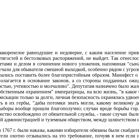
закоренелое равнодушие и недоверие, с каким население при
 тягостей и бестолковых распоряжений, не выйдет. Так отнеслос
ветами и делом в сочинении нового уложения, напоминая "сын
 звучали для обывателя смешной выходкой, особенно рядом с угр
арались поставить более благопристойным образом. Манифест о 
 полагается в основание законов, а со стороны подданных ожи
стью, учтивостью и молчаливо". Депутатам назначено было жало
бственным охранением" императрицы, на всю жизнь, "в какое б
искации только за долги, личная безопасность охранялась удво
ть в их гербы, "дабы потомки знать могли, какому великому 
ыборы вообще прошли благополучно; случаи вроде борьбы гор. Г
рянство освобождено от обязательной службы, - такие случаи бы
й администрацией и туземным обществом, между шляхетством и
1767 г. были наказы, какими избиратели обязаны были снабдит
тели охотно отзывались на это требование, почуяв в нем если 