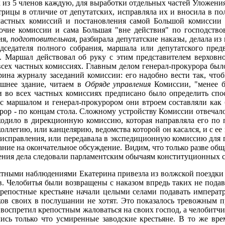
из 5 членов каждую, для выработки отдельных частей Уложения
рицы в отличие от депутатских, исправляла их и вносила в пол
 частных комиссий и постановления самой Большой комиссии "
рочие комиссии и сама Большая "вне действия" по господств
ия,
подготовительная
, разбирала депутатские наказы, делала и
седателя полного собрания, маршала или депутатского предво
. Маршал действовал об руку с этим представителем верховн
 всех частных комиссиях. Главным делом генерал-прокурора бы
рина журналу заседаний комиссии: его надобно вести так, что
ешнее здание, читаем в
Обряде управления
Комиссии, "менее б
и во всех частных комиссиях предписано было определить спо
 с маршалом и генерал-прокурором они втроем составляли как 
рор - по концам стола. Сложному устройству Комиссии отвечало
ходило в дирекционную комиссию, которая направляла его по
коллегию, или канцелярию, ведомства которой он касался, и с 
ля исправления, или передавала в экспедиционную комиссию для 
ние на окончательное обсуждение. Видим, что только разве обща
едения дела следовали парламентским обычаям конституционных 
ятными наблюдениями Екатерина привезла из волжской поездки 
. Челобитья были возвращены с наказом впредь таких не подав
. Крепостные крестьяне начали целыми селами подавать импера
ков своих в послушании не хотят. Это показалось тревожным 
 воспретил крепостным жаловаться на своих господ, а челобитчи
сь только что усмиренные заводские крестьяне. В то же врем