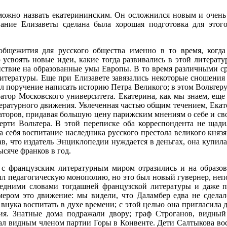
ожно назвать екатерининским. Он осложнился новым и очень
ание Елизаветы сделана была хорошая подготовка для этого
общежития для русского общества именно в то время, когда
 усвоять новые идеи, какие тогда развивались в этой литерату
йствие на образованные умы Европы. В то время различными ср
итературы. Еще при Елизавете завязались некоторые сношения 
л поручение написать историю Петра Великого; в этом Вольтер
атор Московского университета. Екатерина, как мы знаем, еще 
тературного движения. Увлеченная частью общим течением, Ека
раторов, придавая большую цену парижским мнениям о себе и сво
мерти Вольтера. В этой переписке оба корреспондента не ща
себя воспитание наследника русского престола великого князя П
в, что издатель Энциклопедии нуждается в деньгах, она купила 
ысяче франков в год.
 с французским литературным миром отразились и на образов
л педагогическую монополию, но это был новый гувернер, непо
следними словами тогдашней французской литературы и даже 
ром это движение: мы видели, что Даламбер едва не сделалс
 внука воспитать в духе времени; с этой целью она пригласила
я. Знатные дома подражали двору; граф Строганов, видный 
л видным членом партии Горы в Конвенте. Дети Салтыкова вос