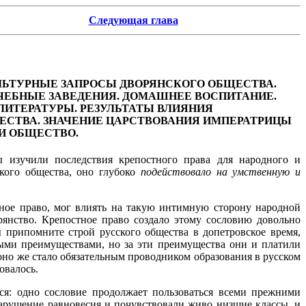
Следующая глава
ЛЬТУРНЫЕ ЗАПРОСЫ ДВОРЯНСКОГО ОБЩЕСТВА.
УЧЕБНЫЕ ЗАВЕДЕНИЯ. ДОМАШНЕЕ ВОСПИТАНИЕ.
ЛИТЕРАТУРЫ. РЕЗУЛЬТАТЫ ВЛИЯНИЯ
ЕСТВА. ЗНАЧЕНИЕ ЦАРСТВОВАНИЯ ИМПЕРАТРИЦЫ
 И ОБЩЕСТВО.
изучили последствия крепостного права для народного и
кого общества, оно глубоко
подействовало на умственную и
ное право, мог влиять на такую интимную сторону народной
янство. Крепостное право создало этому сословию довольно
 припомните строй русского общества в допетровское время,
ыми преимуществами, но за эти преимущества они и платили
но же стало обязательным проводником образования в русском
овалось.
ся: одно сословие продолжает пользоваться всеми прежними
нарушение равновесия и почувствовали живо низшие классы, и