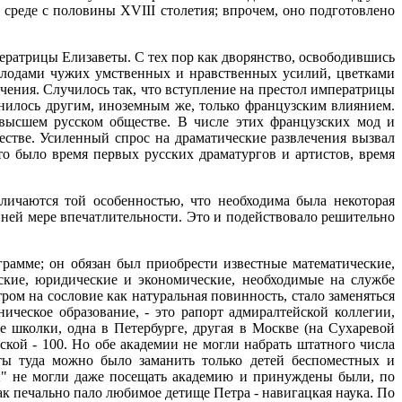
среде с половины XVIII столетия; впрочем, оно подготовлено
ператрицы Елизаветы. С тех пор как дворянство, освободившись
ь плодами чужих умственных и нравственных усилий, цветками
чения. Случилось так, что вступление на престол императрицы
нилось другим, иноземным же, только французским влиянием.
 высшем русском обществе. В числе этих французских мод и
естве. Усиленный спрос на драматические развлечения вызвал
то было время первых русских драматургов и артистов, время
личаются той особенностью, что необходима была некоторая
айней мере впечатлительности. Это и подействовало решительно
грамме; он обязан был приобрести известные математические,
ские, юридические и экономические, необходимые на службе
ром на сословие как натуральная повинность, стало заменяться
ческое образование, - это рапорт адмиралтейской коллегии,
е школки, одна в Петербурге, другая в Москве (на Сухаревой
ской - 100. Но обе академии не могли набрать штатного числа
ты туда можно было заманить только детей беспоместных и
ты" не могли даже посещать академию и принуждены были, по
Так печально пало любимое детище Петра - навигацкая наука. По