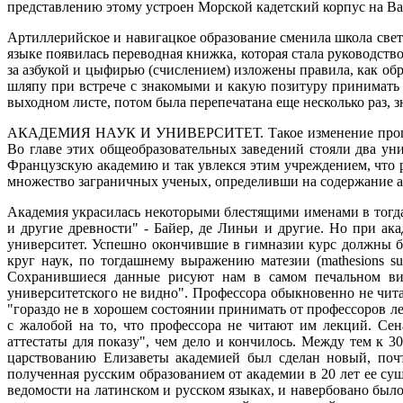
представлению этому устроен Морской кадетский корпус на Ва
Артиллерийское и навигацкое образование сменила школа свет
языке появилась переводная книжка, которая стала руководств
за азбукой и цыфирью (счислением) изложены правила, как обра
шляпу при встрече с знакомыми и какую позитуру принимать п
выходном листе, потом была перепечатана еще несколько раз, з
АКАДЕМИЯ НАУК И УНИВЕРСИТЕТ.
Такое изменение про
Во главе этих общеобразовательных заведений стояли два ун
Французскую академию и так увлекся этим учреждением, что р
множество заграничных ученых, определивши на содержание ака
Академия украсилась некоторыми блестящими именами в тогда
и другие древности" - Байер, де Линьи и другие. Но при а
университет. Успешно окончившие в гимназии курс должны бы
круг наук, по тогдашнему выражению матезии (mathesions su
Сохранившиеся данные рисуют нам в самом печальном виде
университетского не видно". Профессора обыкновенно не чит
"гораздо не в хорошем состоянии принимать от профессоров лек
с жалобой на то, что профессора не читают им лекций. Се
аттестаты для показу", чем дело и кончилось. Между тем к 3
царствованию Елизаветы академией был сделан новый, почт
полученная русским образованием от академии в 20 лет ее сущ
ведомости на латинском и русском языках, и навербовано было 