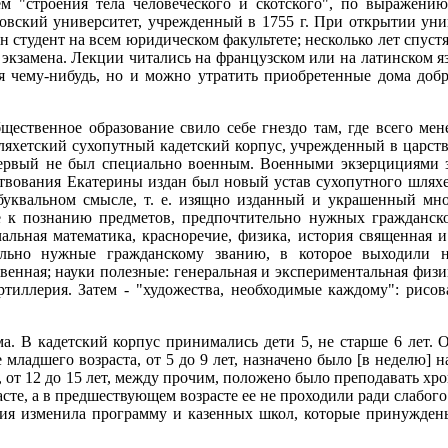
ем "строения тела человеческого и скотского", по выражен
ский университет, учрежденный в 1755 г. При открытии униве
дин студент на всем юридическом факультете; несколько лет спус
л экзамена. Лекции читались на французском или на латинском я
ся чему-нибудь, но и можно утратить приобретенные дома доб
бщественное образование свило себе гнездо там, где всего м
шляхетский сухопутный кадетский корпус, учрежденный в царст
 Первый не был специально военным. Военными экзерцициями з
твования Екатерины издан был новый устав сухопутного шляхет
буквальном смысле, т. е. изящно изданный и украшенный мн
е к познанию предметов, предпочтительно нужных гражданск
льная математика, красноречие, физика, история священная и с
ельно нужные гражданскому званию, в которое выходили не
венная; науки полезные: генеральная и экспериментальная физик
ртиллерия. Затем - "художества, необходимые каждому": рисова
. В кадетский корпус принимались дети 5, не старше 6 лет. О
е младшего возраста, от 5 до 9 лет, назначено было [в неделю] н
те, от 12 до 15 лет, между прочим, положено было преподавать х
сте, а в предшествующем возрасте ее не проходили ради слабог
ния изменила программу и казенных школ, которые принужден