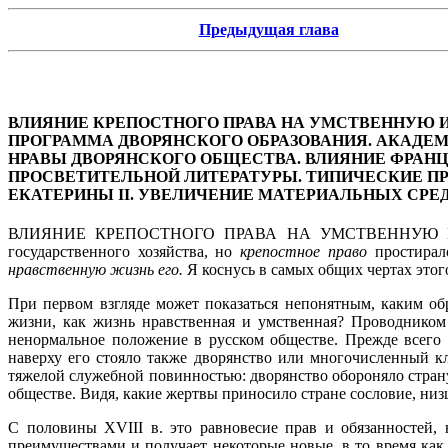
Предыдущая глава
ВЛИЯНИЕ КРЕПОСТНОГО ПРАВА НА УМСТВЕННУЮ 
ПРОГРАММА ДВОРЯНСКОГО ОБРАЗОВАНИЯ. АКАДЕМ
НРАВЫ ДВОРЯНСКОГО ОБЩЕСТВА. ВЛИЯНИЕ ФРАНЦ
ПРОСВЕТИТЕЛЬНОЙ ЛИТЕРАТУРЫ. ТИПИЧЕСКИЕ П
ЕКАТЕРИНЫ II. УВЕЛИЧЕНИЕ МАТЕРИАЛЬНЫХ СРЕД
ВЛИЯНИЕ КРЕПОСТНОГО ПРАВА НА УМСТВЕННУЮ 
государственного хозяйства, но
крепостное право
простирало
нравственную жизнь его.
Я коснусь в самых общих чертах этог
При первом взгляде может показаться непонятным, каким о
жизни, как жизнь нравственная и умственная? Проводником
ненормальное положение в русском обществе. Прежде всего 
наверху его стояло также дворянство или многочисленный 
тяжелой служебной повинностью: дворянство обороняло стран
обществе. Видя, какие жертвы приносило стране сословие, ни
С половины XVIII в. это равновесие прав и обязанностей,
преимуществами и получает некоторые новые, в то время как