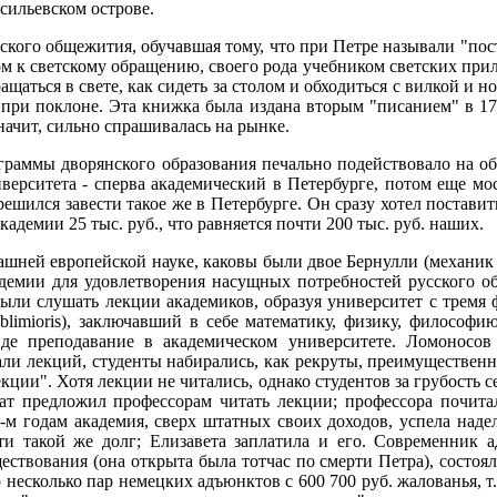
сильевском острове.
ского общежития, обучавшая тому, что при Петре называли "пост
ом к светскому обращению, своего рода учебником светских при
щаться в свете, как сидеть за столом и обходиться с вилкой и 
ри поклоне. Эта книжка была издана вторым "писанием" в 1740 
начит, сильно спрашивалась на рынке.
граммы дворянского образования печально подействовало на об
иверситета - сперва академический в Петербурге, потом еще м
ешился завести такое же в Петербурге. Он сразу хотел постав
демии 25 тыс. руб., что равняется почти 200 тыс. руб. наших.
шней европейской науке, каковы были двое Бернулли (механик и
кадемии для удовлетворения насущных потребностей русского о
ли слушать лекции академиков, образуя университет с тремя ф
blimioris), заключавший в себе математику, физику, философи
 преподавание в академическом университете. Ломоносов 
али лекций, студенты набирались, как рекруты, преимущественн
ции". Хотя лекции не читались, однако студентов за грубость се
нат предложил профессорам читать лекции; профессора почита
0-м годам академия, сверх штатных своих доходов, успела надел
и такой же долг; Елизавета заплатила и его. Современник а
ествования (она открыта была тотчас по смерти Петра), состоя
несколько пар немецких адъюнктов с 600 700 руб. жалованья, т.