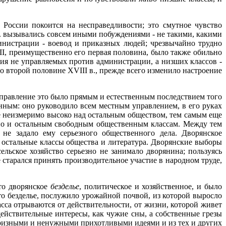
России покоится на несправедливости; это смутное чувство
 в. вызывались совсем иными побуждениями - не такими, какими
нистрации - воевод и приказных людей; чрезвычайно трудно
II, преимущественно его первая половина, было также обильно
ния не управляемых против администрации, а низших классов -
во второй половине XVIII в., прежде всего изменило настроение
правление это было прямым и естественным последствием того
нным: оно руководило всем местным управлением, в его руках
ие неизмеримо высоко над остальным обществом, тем самым еще
, но и остальным свободным общественным классам. Между тем
не задало ему серьезного общественного дела. Дворянское
ь остальные классы общества и литература. Дворянские выборы
льское хозяйство серьезно не занимало дворянина; пользуясь
 старался принять производительное участие в народном труде,
Это дворянское
безделье
, политическое и хозяйственное, и было
о безделье, послужило урожайной почвой, из которой выросло
са отрываются от действительности, от жизни, которой живет
йствительные интересы, как чужие сны, а собственные грезы
ризными и ненужными прихотливыми идеями и из тех и других