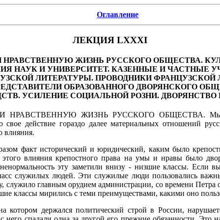
Оглавление
ЛЕКЦИЯ LXXXI
И НРАВСТВЕННУЮ ЖИЗНЬ РУССКОГО ОБЩЕСТВА. КУ
ИЯ НАУК И УНИВЕРСИТЕТ. КАЗЕННЫЕ И ЧАСТНЫЕ 
УЗСКОЙ ЛИТЕРАТУРЫ. ПРОВОДНИКИ ФРАНЦУЗСКОЙ 
РЕДСТАВИТЕЛИ ОБРАЗОВАННОГО ДВОРЯНСКОГО ОБЩ
СТВ. УСИЛЕНИЕ СОЦИАЛЬНОЙ РОЗНИ. ДВОРЯНСТВО
И НРАВСТВЕННУЮ ЖИЗНЬ РУССКОГО ОБЩЕСТВА.
Мы 
 свое действие гораздо далее материальных отношений русс
о влияния.
бразом факт исторический и юридический, каким было крепост
 этого влияния крепостного права на умы и нравы было двор
ненормальность эту заметили внизу - низшие классы. Если вы
класс служилых людей. Эти служилые люди пользовались важн
у, служило главным орудием администрации, со времени Петра о
зшие классы мирились с теми преимуществами, какими оно польз
 на котором держался политический строй в России, нарушает
 с него спадали одна за другой его прежние обязанности. Это 