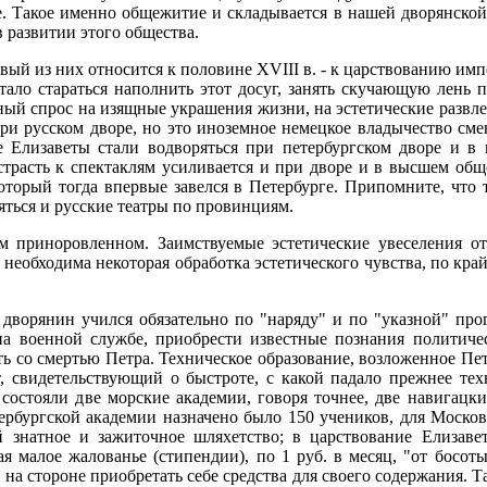
е. Такое именно общежитие и складывается в нашей дворянской 
 развитии этого общества.
вый из них относится к половине XVIII в. - к царствованию им
 стало стараться наполнить этот досуг, занять скучающую лен
ный спрос на изящные украшения жизни, на эстетические развле
ри русском дворе, но это иноземное немецкое владычество сме
 Елизаветы стали водворяться при петербургском дворе и в
 страсть к спектаклям усиливается и при дворе и в высшем общ
оторый тогда впервые завелся в Петербурге. Припомните, что 
яться и русские театры по провинциям.
им приноровленном. Заимствуемые эстетические увеселения от
 необходима некоторая обработка эстетического чувства, по кр
дворянин учился обязательно по "наряду" и по "указной" про
 на военной службе, приобрести известные познания политиче
ть со смертью Петра. Техническое образование, возложенное Пет
свидетельствующий о быстроте, с какой падало прежнее техни
состояли две морские академии, говоря точнее, две навигацки
тербургской академии назначено было 150 учеников, для Москов
 знатное и зажиточное шляхетство; в царствование Елизаве
ая малое жалованье (стипендии), по 1 руб. в месяц, "от босо
 на стороне приобретать себе средства для своего содержания. 