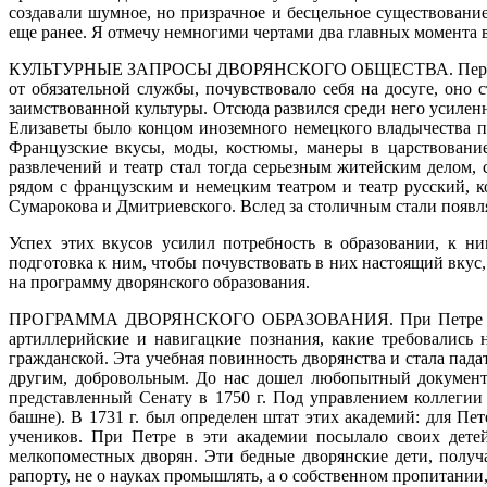
создавали шумное, но призрачное и бесцельное существовани
еще ранее. Я отмечу немногими чертами два главных момента в
КУЛЬТУРНЫЕ ЗАПРОСЫ ДВОРЯНСКОГО ОБЩЕСТВА.
Пер
от обязательной службы, почувствовало себя на досуге, оно
заимствованной культуры. Отсюда развился среди него усилен
Елизаветы было концом иноземного немецкого владычества п
Французские вкусы, моды, костюмы, манеры в царствование
развлечений и театр стал тогда серьезным житейским делом,
рядом с французским и немецким театром и театр русский, к
Сумарокова и Дмитриевского. Вслед за столичным стали появл
Успех этих вкусов усилил потребность в образовании, к н
подготовка к ним, чтобы почувствовать в них настоящий вкус,
на программу дворянского образования.
ПРОГРАММА ДВОРЯНСКОГО ОБРАЗОВАНИЯ.
При Петре 
артиллерийские и навигацкие познания, какие требовались
гражданской. Эта учебная повинность дворянства и стала пада
другим, добровольным. До нас дошел любопытный документ, 
представленный Сенату в 1750 г. Под управлением коллегии 
башне). В 1731 г. был определен штат этих академий: для Пе
учеников. При Петре в эти академии посылало своих детей
мелкопоместных дворян. Эти бедные дворянские дети, получ
рапорту, не о науках промышлять, а о собственном пропитании,