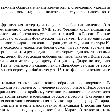
 важным образовательным элементом: к стремлению украшать
 нового момента; такой подготовкой служило знакомство с
 французская литература получила особое направление. Это
ре; именно с половины XVIII в. во Франции стали появляться
едствами облегчилось усвоение этих идей и в России. Прежде
двора с королями французской литературы. Вольтер еще тогда
у помогал жаркий поклонник французских мод и литературы И.
в молодости увлекалась французской литературой; вступив на
терина при этом руководилась и некоторыми дипломатическими
их делах. До нас дошла любопытная переписка ее с Вольтером,
дили комплиментов друг другу. Сотруднику Дидро по изданию
авла, она долго и сильно пеняла Даламберу за отказ от этого
у него огромную библиотеку за 15 тыс. франков и оставила ее
ательных стремлениях высшего образованного дворянства. В
хожий на прежнего, - гувернер второго привоза. Некоторые из
принадлежали к крайнему течению тогдашнего политического
я воспитателем наследника русского престола. Екатерина не
 для воспитания великого князя Александра швейцарца Лагарпа,
деятель в начале царствования Александра I, воспитан был
питывались под руководством брата Марата. Этот воспитатель