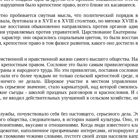
 нарушения было крепостное право, всего ближе их касавшееся.
тно пробивается смутная мысль, что политический порядок в 
авала, бунтовала и в XVII и в XVIII столетиях, но мятежи XVIII
ные восстания обыкновенно направлялись против органов адми
ния управляемых против управителей. Царствование Екатерины 
 характер: они окрасились социальным цветом, то были восста
 крепостное право в том фазисе развития, какого оно достигло 
 умственной и нравственной жизни самого высшего общества. На
о крепостным правом. Сословие это было самым привилегирова
траны и народного труда. Но эти привилегии, поставив сослов
сделали его более чуждым не только сельской крепостной среде
 ничего не делало. Широкое участие в местном управлении 
ь серьезное значение, стало карикатурой, над которой смеялис
кие съезды - школой праздных разговоров и краснословия. И се
, не вводил действительных улучшений в сельском хозяйстве, не
лужбы, почувствовало себя без настоящего, серьезного дела. 
о общества, следовательно, в истории нашей культуры. Оно, эт
понятиями, вкусами и отношениями. Когда люди известного клас
бщежитие, наполненное призрачными интересами, игнорируют де
ли громкими чужими словами, пустоту своей души населяли кап