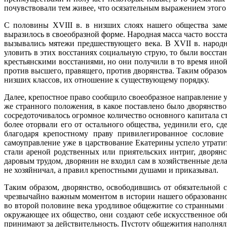
почувствовали тем живее, что осязательным выражением этого
С половины XVIII в. в низших слоях нашего общества заме
выразилось в своеобразной форме. Народная масса часто восст
вызывались мятежи предшествующего века. В XVII в. народ
уловить в этих восстаниях социальную струю, то были восста
крестьянскими восстаниями, но они получили в то время иной
против высшего, правящего, против дворянства. Таким образом,
низших классов, их отношение к существующему порядку.
Далее, крепостное право сообщило своеобразное направление
же странного положения, в какое поставлено было дворянств
сосредоточивалось огромное количество основного капитала с
более оторвали его от остального общества, уединили его, 
благодаря крепостному праву привилегированное сословие
самоуправление уже в царствование Екатерины успело утратит
стали ареной родственных или приятельских интриг, дворянс
даровым трудом, дворянин не входил сам в хозяйственные дела
не хозяйничал, а правил крепостными душами и приказывал.
Таким образом, дворянство, освободившись от обязательной с
чрезвычайно важным моментом в истории нашего образованног
во второй половине века уродливое общежитие со странными 
окружающее их общество, они создают себе искусственное о
принимают за действительность. Пустоту общежития наполня