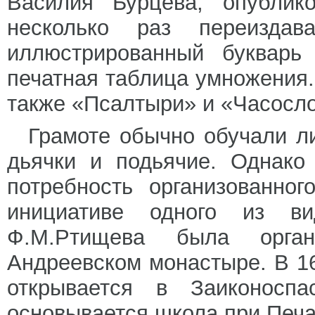
Василия Бурцева, опублико
несколько раз переизда
иллюстрированный букварь
печатная таблица умножения
также «Псалтыри» и «Часосл
Грамоте обычно обучали л
дьячки и подьячие. Однако
потребность организованно
инициативе одного из ви
Ф.М.Ртищева была орга
Андреевском монастыре. В 16
открывается в Заиконосп
основывается школа при Печа