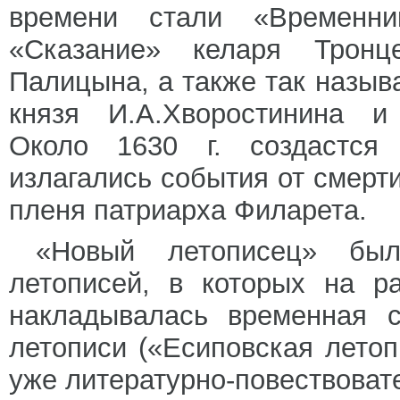
времени стали «Временн
«Сказание» келаря Тронц
Палицына, а также так назыв
князя И.А.Хворостинина и 
Около 1630 г. создастся
излагались события от смерт
пленя патриарха Филарета.
«Новый летописец» был
летописей, в которых на р
накладывалась временная с
летописи («Есиповская летоп
уже литературно-повествоват