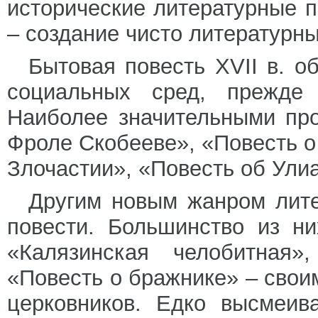
исторические литературные 
– создание чисто литературны
Бытовая повесть XVII в. 
социальных сред, прежде 
Наиболее значительными пр
Фроле Скобееве», «Повесть о
Злочастии», «Повесть об Ули
Другим новым жанром лите
повести. Большинство из н
«Калязинская челобитная»
«Повесть о бражнике» – свои
церковников. Едко высмеив