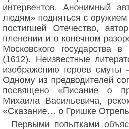
интервентов. Анонимный ав
людям» подняться с оружием н
постигшей Отечество, авто
пленении и о конечном разор
Московского государства в
(1612). Неизвестные литера
изображению героев смуты 
Одному из предводителей со
посвящено «Писание о пр
Михаила Васильевича, реко
«Сказание… о Гришке Отрепье
Первыми попытками объяс