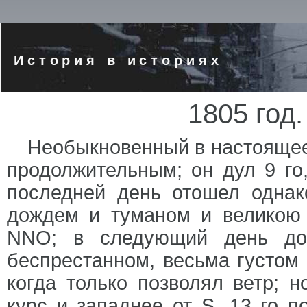
История в историях
1805 год.
Необыкновенный в настоящее
продолжительным; он дул 9 го,
последней день отошел одна
дождем и туманом и великою
NNO; в следующий день до
беспрестанном, весьма густом
когда только позволял ветр; 
курс и западнее от S. 13 го п