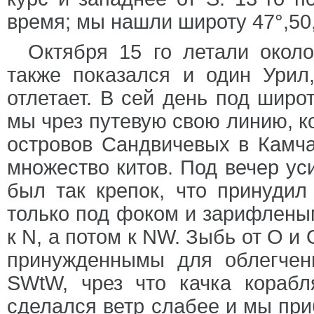
время; мы нашли широту 47°,50,
Октября 15 го летали около
также показался и один Урил
отлетает. В сей день под широ
мы чрез путевую свою линию, к
островов Сандвичевых в Камча
множество китов. Под вечер ус
был так крепок, что принудил
только под фоком и зарифленым
к N, а потом к NW. Зыбь от О и
принужденнымы для облегчен
SWtW, чрез что качка корабл
сделался ветр слабее и мы при