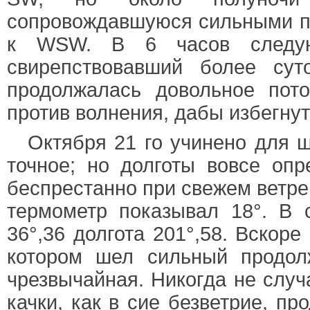
сопровождавшуюся сильными п
к WSW. В 6 часов следую
свирепствовавший более сут
продолжалась довольное пот
против волнения, дабы избегнут
Октября 21 го учинено для 
точное; но долготы вовсе оп
беспрестанно при свежем ветре 
термометр показывал 18°. В
36°,36 долгота 201°,58. Вскоре
котором шел сильный продо
чрезвычайная. Никогда не случ
качки, как в сие безветрие, п