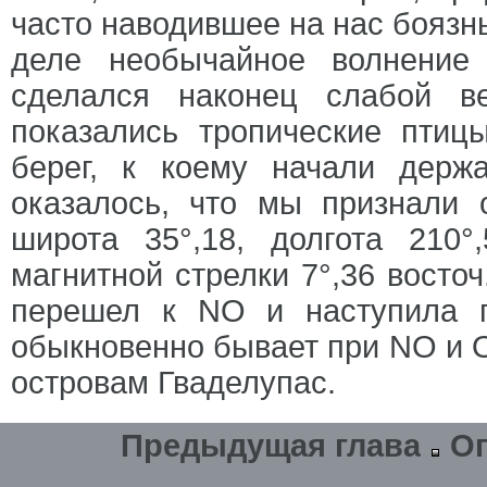
часто наводившее на нас боязнь
деле необычайное волнение
сделался наконец слабой в
показались тропические птиц
берег, к коему начали держ
оказалось, что мы признали 
широта 35°,18, долгота 210
магнитной стрелки 7°,36 восто
перешел к NO и наступила п
обыкновенно бывает при NO и О
островам Гваделупас.
Предыдущая глава
О