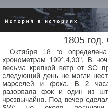
История в историях
1805 год.
Октября 18 го определена
хронометрам 199°,4,30". В но
весьма крепкой ветр от SO п
следующий день не могли нест
марселей и фока. В 2 часа
разорвала фок и один из шт
чрезвычайно. Под вечер сделал
SW; но около полуночи