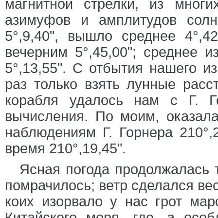
магнитной стрелки, из мног
азимуфов и амплитудов солнц
5°,9,40", вышло среднее 4°,4
вечерним 5°,45,00"; среднее 
5°,13,55". С отбытия нашего и
раз только взять лунные расс
корабля удалось нам с Г. Г
вычисления. По моим, оказалас
наблюдениям Г. Горнера 210°,2
время 210°,19,45".
Ясная погода продолжалась т
помрачилось; ветр сделался ве
коих изорвало у нас грот ма
Китайского моря, где, а ос