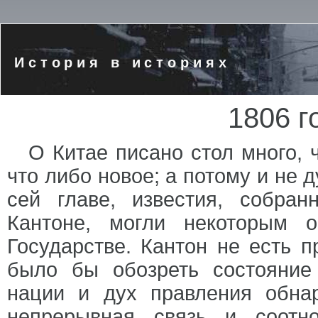
История в историях
1806 г
О Китае писано стол много, 
что либо новое; а потому и не 
сей главе, известия, собр
Кантоне, могли некоторым 
Государстве. Кантон не есть п
было бы обозреть состояни
нации и дух правления обнар
непрерывная связь и соотн