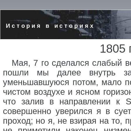
История в историях
1805 
Мая, 7 го сделался слабый ве
пошли мы далее внутрь за
уменьшавшуюся потом, мало по
чистом воздухе и ясном горизон
что залив в направлении к 
совершенно уверился я в суе
проход; но я, не взирая на то,
не приметили наконец низмен