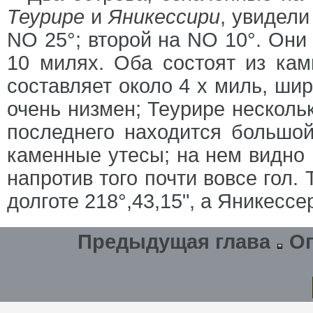
Теурире
и
Яникессири
, увидели
NO 25°; второй на NO 10°. Они
10 милях. Оба состоят из камн
составляет около 4 х миль, ши
очень низмен; Теурире несколь
последнего находится большой
каменные утесы; на нем видно 
напротив того почти вовсе гол. 
долготе 218°,43,15", а Яникессер
Предыдущая глава
О