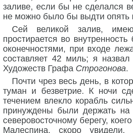
заливе, если бы не сделался в
не можно было бы выдти опять 
Сей великой залив, им
простирается во внутренность 
оконечностями, при входе леж
составляет 42 миль; я назвал
Художеств Графа
Строгонова
.
Почти чрез весь день, в кот
туман и безветрие. К ночи сд
течением влекло корабль сильн
принуждены были держать на
северовосточному берегу, коег
Малеспина, скоро увидели.