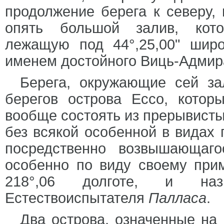
продолжение берега к северу,
опять большой залив, кото
лежащую под 44°,25,00" широ
именем достойного Виць-Адми
Берега, окружающие сей за
берегов острова Ессо, кото
вообще состоять из прерывисты
без всякой особенной в видах 
посредственно возвышающаг
особенно по виду своему прим
218°,06 долготе, и на
Естествоиспытателя
Палласа
.
Два острова, означенные на