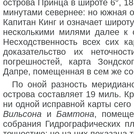
острова Принца в широте 6°, 18
минутами севернее: но южная ок
Капитан Кинг и означает широту
несколькими милями далее к се
Несходственность всех сих к
доказательство их неточнос
погрешностей, карта Зондско
Дапре, помещенная в сем же со
По оной разность меридиан
острова составляет 19 миль. К
ни одной исправной карты сего
Вильсона
и
Бамтона
, помеще
собрания Гидрографических п
точностию; но на них показана 