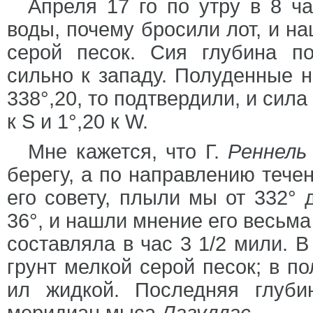
Апреля 17 го по утру в 8 ч
воды, почему бросили лот, и на
серой песок. Сия глубина по
сильно к западу. Полуденные н
338°,20, то подтвердили, и сил
к S и 1°,20 к W.
Мне кажется, что Г.
Реннель
берегу, а по направлению течен
его совету, плыли мы от 332° 
36°, и нашли мнение его весьма
составляла в час 3 1/2 мили. В
грунт мелкой серой песок; в по
ил жидкой. Последняя глуб