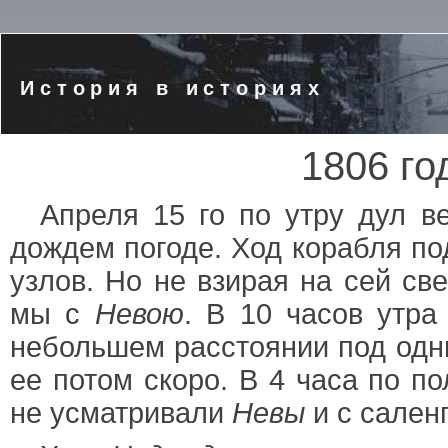
История в историях
1806 го
Апреля 15 го по утру дул в
дождем погоде. Ход корабля п
узлов. Но не взирая на сей св
мы с
Невою
. В 10 часов утр
небольшем расстоянии под одн
ее потом скоро. В 4 часа по п
не усматривали
Невы
и с саленг