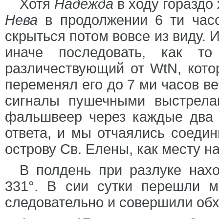
Хотя
Надежда
в ходу гораздо
Нева
в продолжении 6 ти часо
скрыться потом вовсе из виду. 
иначе последовать, как то
различествующий от WtN, кото
переменял его до 7 ми часов ве
сигналы пушечными выстрела
фальшвеер через каждые два ч
ответа, и мы отчаялись соеди
острову Св. Елены, как месту н
В полдень при разлуке нахо
331°. В сии сутки перешли м
следовательно и совершили обх