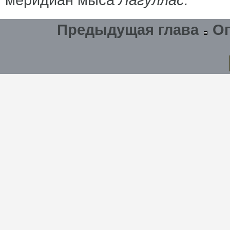
меридиан мыса
Лагуллас.
Предыдущая глава
О