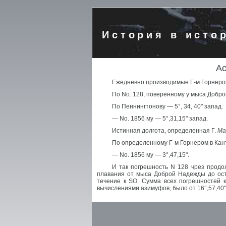
История в исто
Ас
Ежедневно производимые Г-м Горнером
По No. 128, поверенному у мыса Добро
По Пеннингтонову — 5°, 34, 40" запад.
— No. 1856 му — 5°,31,15" запад.
Истинная долгота, определенная Г.
Ма
По определенному Г-м Горнером в Кант
— No. 1856 му — 3°,47,15".
И так погрешность N 128 чрез продо
плавания от мыса Доброй Надежды до ост
течение к SO. Сумма всех погрешностей 
вычислениями азимуфов, было от 16°,57,40" д