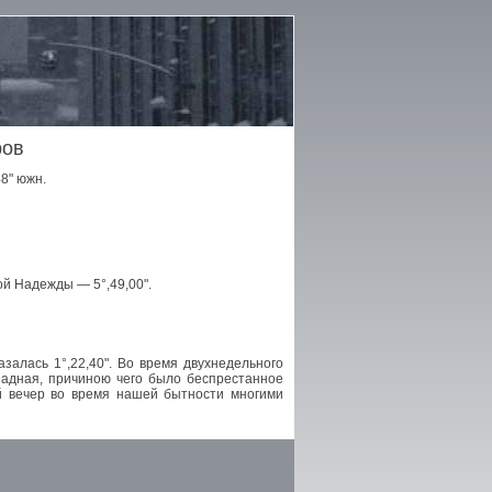
ров
8" южн.
й Надежды — 5°,49,00".
алась 1°,22,40". Во время двухнедельного
адная, причиною чего было беспрестанное
ый вечер во время нашей бытности многими