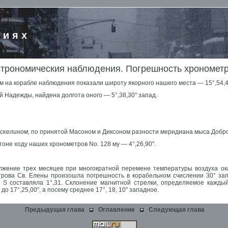
риях
трономическия наблюдения. Погрешность хрономет
 на корабле наблюдения показали широту якорного нашего места — 15°,54,4
й Надежды, найдена долгота оного — 5°,38,30" запад.
скелином,
по принятой Масоном и Диксоном разности меридиана мыса Добро
оне ходу наших хронометров No. 128 му — 4°,26,90".
лжение трех месяцев при многократной перемене температуры воздуха оказ
рова Св. Елены произошла погрешность в корабельном счислении 30° зап
к S составляла 1°,31. Склонение магнитной стрелки, определяемое кажд
о 17°,25,00", а посему среднее 17°, 18, 10" западное.
Предыдущая глава
Оглавление
Следующая глава