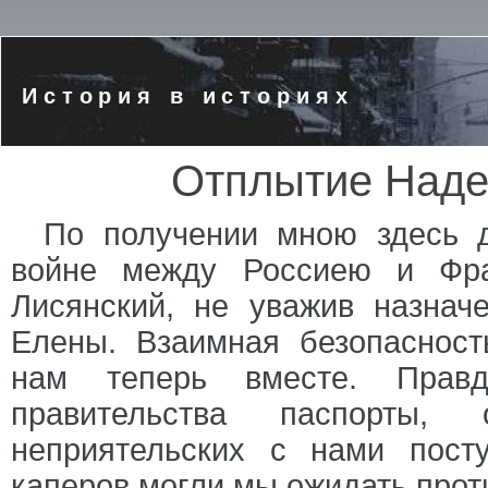
История в историях
Отплытие Наде
По получении мною здесь д
войне между Россиею и Фра
Лисянский, не уважив назнач
Елены. Взаимная безопасност
нам теперь вместе. Прав
правительства паспорты, 
неприятельских с нами пост
каперов могли мы ожидать прот