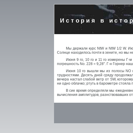
История в исто
Мы держали курс NtW и NtW 1/2 W. Ию
Солнце находилось почти в зените, но мы н
Июня 9 го, 10 го и 11 го измерены Г
погрешность No. 228 = 9,28". Г-н Горнер на
Июня 10 го вышли мы из полосы NO п
трудностями. Десять дней сряду продолжал
вечера настал слабой ветр от SW, котором
ни одно облачко; ртуть в барометре стояла 
В сие время определяли мы ежедневно 
вычисления амплитудов, разнствовавших от 1