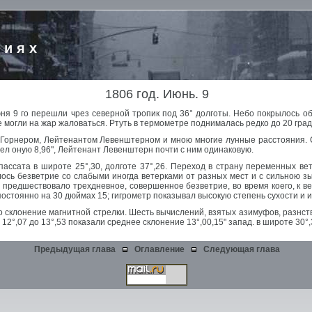
риях
1806 год. Июнь. 9
ня 9 го перешли чрез северной тропик под 36° долготы. Небо покрылось о
е могли на жар жаловаться. Ртуть в термометре поднималась редко до 20 град
-м Горнером, Лейтенантом Левенштерном и мною многие лунные расстояния.
шел оную 8,96", Лейтенант Левенштерн почти с ним одинаковую.
ассата в широте 25°,30, долготе 37°,26. Переход в страну переменных ве
ось безветрие со слабыми иногда ветерками от разных мест и с сильною зы
у предшествовало трехдневное, совершенное безветрие, во время коего, к 
постоянно на 30 дюймах 15; гигрометр показывал высокую степень сухости и и
склонение магнитной стрелки. Шесть вычислений, взятых азимуфов, разнство
2°,07 до 13°,53 показали среднее склонение 13°,00,15" запад. в широте 30°,3
Предыдущая глава
Оглавление
Следующая глава