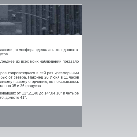
блаками, атмосфера сделалась холодновата.
усов.
 Среднее из всех моих наблюдений показало
тров сопровождался в сей раз чрезмерными
бью от севера. Наконец 20 Июня в 11 часов
великому нашему огорчению, не показывалось
менно 35 и 36 градусов.
вавших от 12°,21,40 до 14°,04,10" и четыре
0, долготе 41°.