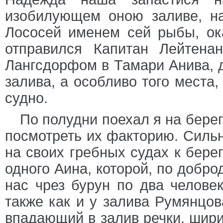
изобилующем оною заливе, н
Лососей именем сей рыбы, ок
отправился Капитан Лейтена
Лангсдорфом в Тамари Анива, д
залива, а особливо того места
судно.
По полудни поехал я на берег
посмотреть их факторию. Сильн
на своих гребных судах к бере
одного Аина, которой, по добр
нас чрез бурун по два челове
также как и у залива Румянцо
впадающий в залив речки, шири