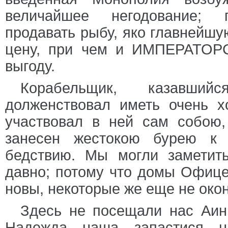
величайшее негодование; п
продавать рыбу, яко главнейш
цену, при чем и ИМПЕРАТОРС
выгоду.
Корабельщик, казавши
долженствовал иметь очень х
участвовал в ней сам собою
занесен жестокою бурею к 
бедствию. Мы могли заметит
давно; потому что домы Офице
новы, некоторые же еще не око
Здесь не посещали нас Аин
Надежда наша запастися 