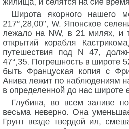
жилища, и селятся на сие время
Широта якорного нашего ме
217°,28,00", W. Японское селен
лежало на NW, в 21 милях, и т
открытий корабля Кастриком
путешествия под N 47, долж
47°,35. Погрешность в широте 
быть Француская копия с Фри
Анива лежит по наблюдениям наш
в определенной до нас широте 
Глубина, во всем заливе по
весьма неверно. Она уменьшае
Грунт везде твердой ил, смеш