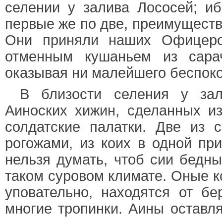
селении у залива Лососей; и
первые же по две, преимуществ
Они приняли наших Офицеро
отменным кушаньем из сара
оказывая ни малейшего беспоко
В близости селения у за
Аиноских хижин, сделанных и
солдатские палатки. Две из
рогожами, из коих в одной пр
нельзя думать, чтоб сии бед
таком суровом климате. Оные к
уповательно, находятся от бе
многие тропинки. Аины оставля