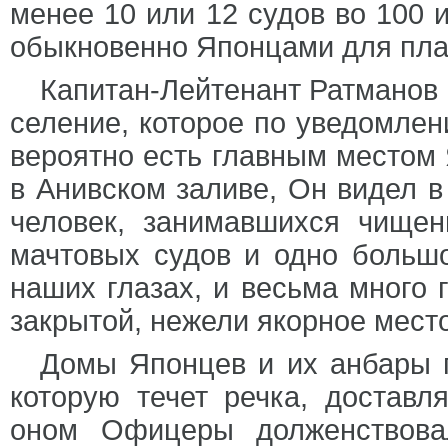
менее 10 или 12 судов во 100 
обыкновенно Японцами для плав
Капитан-Лейтенант Ратманов 
селение, которое по уведомлен
вероятно есть главным местом 
в Анивском заливе, Он видел в
человек, занимавшихся чище
мачтовых судов и одно большо
наших глазах, и весьма много 
закрытой, нежели якорное мест
Домы Японцев и их анбары п
которую течет речка, достав
оном Офицеры долженствова