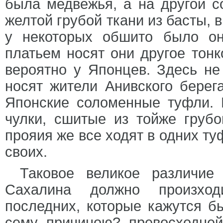
была медвежья, а на другой с
желтой грубой ткани из басты, 
у некоторых обшито было о
платьем носят они другое тон
вероятно у Японцев. Здесь не
носят жители Анивского берег
Японские соломенные туфли. 
чулки, сшитые из тойже грубо
прояия же все ходят в одних ту
своих.
Таковое великое различие
Сахалина должно произход
последних, которые кажутся б
сему причиною? превосходне