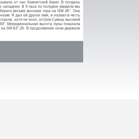
рывала от нас Камчатской берег. В полдень
е западнее. В 9 часа по полудни увидели мы
 берега весьма высокая гора на NW 46°. Она
нгам.
Я дал ей другое имя, и назвал в честь
мотрели, хотя не ясно, остров
Сумшу,
высокой
,30". Меридиональная высота луны показала
д на SW 83°,30. В продолжение ночи держали