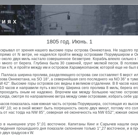
риях
1805 год. Июнь. 1
 скрывал от зрения нашего высокие горы острова Оннекотана. Не задолго пр
 прямо от N ветре, не надеялся пройти между островами Порумуширом и Он
 около двух миль настало совершенное безветрие. Корабль влекло сильно к 
е много от берега. Глубина была 30 саженей, грунт мелкой песок. В полов
тан к N, и пройти между им и островом
Харамукотаном,
которой еще не был 
а Палласа ширина пролива, разделяющего острова сии составляет 6 верст ил
рова Оннекотана, на SO 18°, а севернейшая сего последнего на NO 36° в тум
W 42°. Высокие горы островов сих видны в великом отдалении. В 8 часов нах
10 часов и направили путь к востоку. Ширина сего пролива 8 миль; берега е
 проходить оным не надежно. Впрочем как между большею частию острово
сегда, смотря по направлению ветра между сими островами, избрать себе уд
 часов показалась нам южная часть острова Порумушира, состоящая из высоко
°,10; но в оной может быть погрешность около двух минут, потому что со
ь от нас тогда на NW 85°, северная её оконечность на NW 6S2°; южная око
о в нынешнее утро 5°,01 восточное. Капитаны Кинг и Сарычев нашли оную
аблюдения прошедшего дня показали склонение только 1°,27 восточное, и в 
 двух градусов к W.