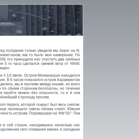
ед полуднем только увидели мы берег на N;
некотаном, как то было мое намерение. По
SW, что принудило нас спустить два гребных
ине 5 го часа сделался свежий ветр от NNW;
виден.
и 3 1/2 мили. Остров Монканруши находился
ане. В 6 часов показался остров Харамукотан
одились, мы в проливе между оными, из коего
го по обеим сторонам безопасны, но течение
в пройти можно без опасности, то и в сем
обнейший к проходу пролив.
го берега, которой покрыт был весь снегом.
лнце проницало сквозь облака слабо. Южная
нечность острова Порумушири на NW 50°; Пик
 в сей стране, находившись несколько нас
продолжении сего плавания южнее и западнее