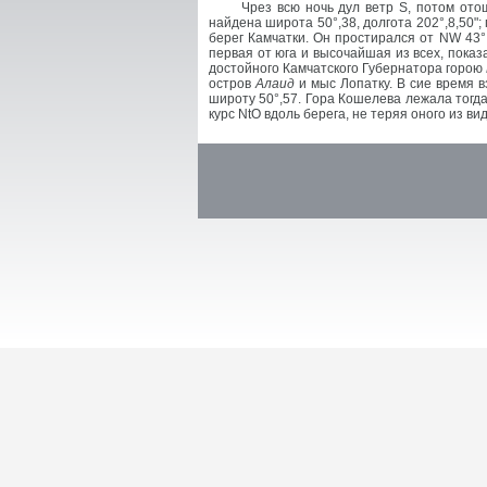
Чрез всю ночь дул ветр S, потом ото
найдена широта 50°,38, долгота 202°,8,50"
берег Камчатки. Он простирался от NW 43° 
первая от юга и высочайшая из всех, пока
достойного Камчатского Губернатора горою
остров
Алаид
и мыс Лопатку. В сие время 
широту 50°,57. Гора Кошелева лежала тогда
курс NtO вдоль берега, не теряя оного из вид