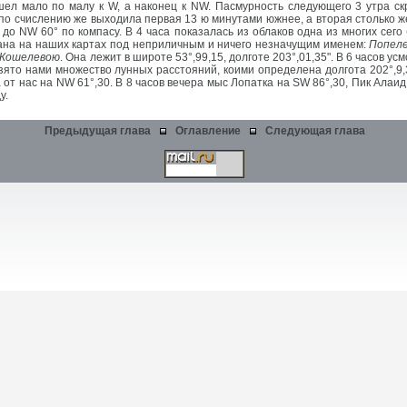
шел мало по малу к W, а наконец к NW. Пасмурность следующего 3 утра ск
; по счислению же выходила первая 13 ю минутами южнее, а вторая столько ж
до NW 60° по компасу. В 4 часа показалась из облаков одна из многих сего
зана на наших картах под неприличным и ничего незначущим именем:
Попеле
Кошелевою
. Она лежит в широте 53°,99,15, долготе 203°,01,35". В 6 часов ус
взято нами множество лунных расстояний, коими определена долгота 202°,9
 от нас на NW 61°,30. В 8 часов вечера мыс Лопатка на SW 86°,30, Пик Алаи
у.
Предыдущая глава
Оглавление
Следующая глава