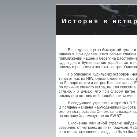
История в исто
В следующее утро был густой туман и
однако я, при сделавшемся весьма слабом
приближении нашем к берегу на расстояние
судна для отбуксирования корабля, хотя н
почему и решился я оставить остров Оннеко
По описанию Курильских островов Г-н
тогда от нас на NtW, южная оконечность ост
на S, скоро потом и остров Шиашкотан на S
по причине свежого ветра, вышли совсем в 
сильно, и я думаю, что при слабом ветре
последнем нет никакой надобности; можно в
В следующее утро взял я курс NO. В 7
В полдень найдена наблюдениями широта 49
оконечность острова Оннекотана находилас
на острове Харамакутане на SW 87°.
Склонение магнитной стрелки найден
севернее, от четырех до пяти градусов. Н
сего места, склонение никогда не было более