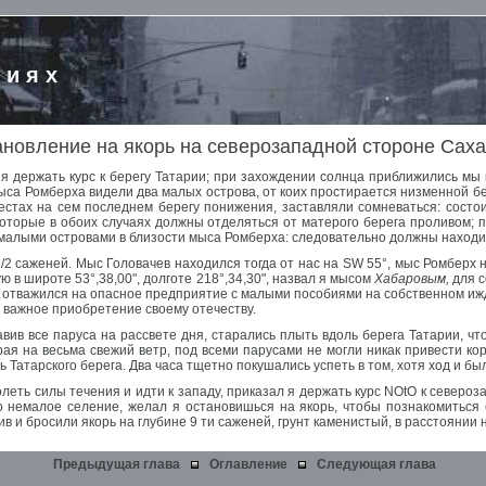
риях
новление на якорь на северозападной стороне Сах
я держать курс к берегу Татарии; при захождении солнца приближились мы к
мыса Ромберха видели два малых острова, от коих простирается низменной б
естах на сем последнем берегу понижения, заставляли сомневаться: состо
 которые в обоих случаях должны отделяться от матерого берега проливом; 
я малыми островами в близости мыса Ромберха: следовательно должны находи
 1/2 саженей. Мыс Головачев находился тогда от нас на SW 55°, мыс Ромберх
в широте 53°,38,00", долготе 218°,34,30", назвал я мысом
Хабаровым,
для с
оду отважился на опасное предприятие с малыми пособиями на собственном и
е важное приобретение своему отечеству.
вив все паруса на рассвете дня, старались плыть вдоль берега Татарии, чт
ирая на весьма свежий ветр, под всеми парусами не могли никак привести к
 Татарского берега. Два часа тщетно покушались успеть в том, хотя ход и был
леть силы течения и идти к западу, приказал я держать курс NOtO к североз
о немалое селение, желал я остановишься на якорь, чтобы познакомиться
ив и бросили якорь на глубине 9 ти саженей, грунт каменистый, в расстоянии 
Предыдущая глава
Оглавление
Следующая глава