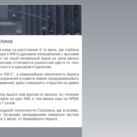
алина
 нему на расстояние 6 ти миль, где глубина
ерег к NW в одинаком направлении с высоким
ит ли оный низменный берег из цепи малых
поелику отличаются разностию цвета от сего
ться и в одинаком отдалении.
 на SW 5°, а севернейшая оконечность берега
охранения в памяти имени предприимчивого
ждивении; дабы совершить открытие не давно
обы выдти сим курсом из канала; но течение
орабля на курс NW, а тем менее еще на WSW,
 7 узлов.
ападной оконечности Сахалина, где в заливе,
 с Татарами, овладевшими северною частию
на 1 милю. от ближайшего берега.