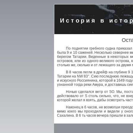
История в исто
Оста
По поднятии гребного судна приказал 
была 9 и 10 саженей. Несколько севернее 
берегом Татарии. Виденные в некоторых м
островов, или из одного великого острова,
столько же, сколько и от лежащего за двум
В 8 часов легли в дрейф на глубине 9
Татарии на NW 83°. Сию последнюю лежащую 
и искусного Россиянина, которой в 1649 г
узнанной тогда реки Амура, и доставишь си
Ночью сделался ветр от SO. Мы, поста
действовало от S столь сильно, что, не вз
которой желал я взять, дабы осмотреть часть
Наконец в 6 часов, не возмогши преодо
мимо коего мы проходили и видели у оног
Сахалина. В 6 ть часов вечера пришли в зал