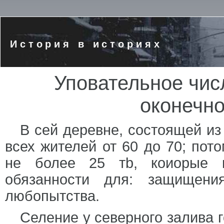
История в историях
Уповательное чис
оконечн
В сей деревне, состоящей из
всех жителей от 60 до 70; пот
не более 25 тb, коиорые к
обязанности для: защищени
любопытства.
Селение у северного залива г