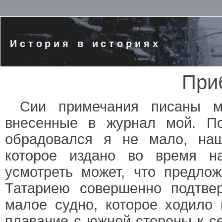
История в историях
При
Сии примечания писаны м
внесенные в журнал мой. П
обрадовался я не мало, наш
которое издано во время на
усмотреть может, что предло
Татариею совершенно подтве
малое судно, которое ходило 
плавание с южной стороны к с