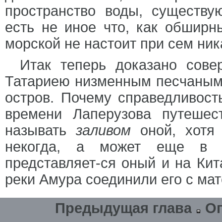
пространство воды, существ
есть не иное что, как обширн
морской не настоит при сем ник
Итак теперь доказано сове
Татариею низменным песчаным 
остров. Почему справедливост
времени Лаперузова путешес
называть
заливом
оной, хотя 
некогда, а может еще в н
представляет-ся оный и на Кит
реки Амура соединили его с ма
Предыдущая глава
О