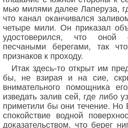
мью милями далее Лаперуза, гд
что канал оканчивался заливо
четыре мили. Он приказал объ
удостоверился, что оной 
песчаными берегами, так чт
признаков к проходу.
Итак здесь-то открыт им пре
бы, не взирая и на сие, скр
внимательного помощника ег
изведать залив сей, где либо у
приметили бы они течение. Но 
спокойствие водной поверхно
доказательством, что берег ни