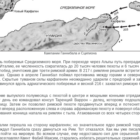
Кампании Ганнибала и Сципиона
ль побережья Средиземного моря. При переходе через Альпы путь прегради
Италию, ее численность сократилась до 20 тысяч человек пехоты и 6 тысяч ко
побед, уничтожив две трети римской армии. В 217 г. римляне решили встрет
нах. Однако в апреле Ганнибал поймал противника между горами и север
й. Скрытые туманом силы карфагенян неожиданно ударили с предгорий и за
инулся вдоль адриатического побережья и весной 216 г. захватил римскую б
ме выпуклого полумесяца с пехотой в центре и мощными конными отрядами
т день ею командовал консул Таренций Варрон – делец, которому подошл
ницу. Затем он позволил римской пехоте продвинуться вперед и потеснит
л вперед расположенную слева и справа африканскую пехоту и повернул оба 
ования конница напала на римлян с тыла. Атакованная со всех четырех стор
лии перешла на сторону карфагенян; но значительное ядро римской тер
дал Ганнибала сразу двинуться на Рим. Тот отказался. Как мы уже писали
 пойти на мировую. Во всяком случае, ему недоставало сил для серьезной
возглавлял Квинт Фабий Максим, старались избегать решительных сражений