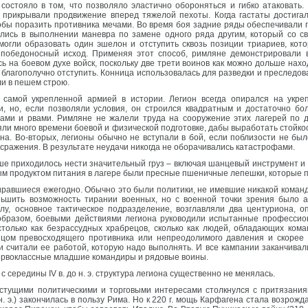
остояло в том, что позволяло эластично обороняться и гибко атаковать.
 прикрывали продвижение вперед тяжелой пехоты. Когда гастаты достигал
бы поразить противника мечами. Во время боя задние ряды обеспечивали п
лись в выполнении маневра по замене одного ряда другим, который со с
могли образовать один эшелон и отступить сквозь позиции триариев, кото
 победоносный исход. Применяя этот способ, римляне демонстрировали в
 на боевом духе войск, поскольку две трети воинов как можно дольше нахо
благополучно отступить. Конница использовалась для разведки и преследов
ли в пешем строю.
 самой укрепленной армией в истории. Легион всегда опирался на укр
и, но, если позволяли условия, он строился квадратным и достаточно бо
лами и рвами. Римляне не жалели труда на сооружение этих лагерей по 
яли много времени боевой и физической подготовке, дабы выработать стойко
на. Во-вторых, легионы обычно не вступали в бой, если поблизости не бы
 сражения. В результате неудачи никогда не оборачивались катастрофами.
е приходилось нести значительный груз – включая шанцевый инструмент и
м продуктом питания в лагере были пресные пшеничные лепешки, которые пек
иравшиеся ежегодно. Обычно это были политики, не имевшие никакой команд
ьшить возможность тирании военных, но с военной точки зрения было 
лу, основное тактическое подразделение, возглавляли два центуриона, 
 образом, боевыми действиями легиона руководили испытанные профессио
только как безрассудных храбрецов, сколько как людей, обладающих кома
ицом превосходящего противника или непреодолимого давления и скорее 
и считали ее работой, которую надо выполнять. И все кампании заканчива
 первоклассные младшие командиры и рядовые воины.
 середины IV в. до н. э. структура легиона существенно не менялась.
о растущими политическими и торговыми интересами столкнулся с притязани
. э.) закончилась в пользу Рима. Но к 220 г. мощь Карфагена стала возрождат