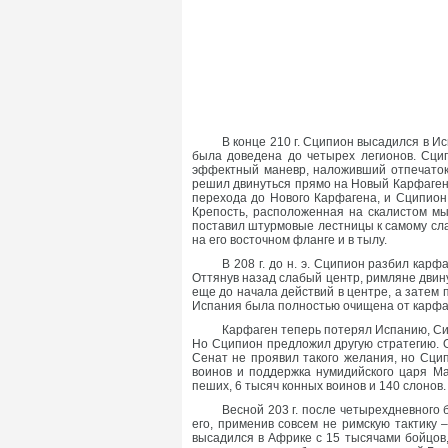
В конце 210 г. Сципион высадился в 
была доведена до четырех легионов. Сци
эффектный маневр, наложивший отпечаток 
решил двинуться прямо на Новый Карфаген,
перехода до Нового Карфагена, и Сципион 
Крепость, расположенная на скалистом мы
поставил штурмовые лестницы к самому сла
на его восточном фланге и в тылу.
В 208 г. до н. э. Сципион разбил кар
Оттянув назад слабый центр, римляне двин
еще до начала действий в центре, а затем п
Испания была полностью очищена от карфаг
Карфаген теперь потерял Испанию, Си
Но Сципион предложил другую стратегию. О
Сенат не проявил такого желания, но Сцип
воинов и поддержка нумидийского царя Ма
пеших, 6 тысяч конных воинов и 140 слонов.
Весной 203 г. после четырехдневного
его, применив совсем не римскую тактику 
высадился в Африке с 15 тысячами бойцов