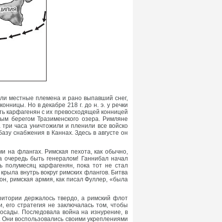
ли местные племена и рано выпавший снег,
нницы. Но в декабре 218 г. до н. э. у речки
ить карфагенян с их превосходящей конницей
ным берегом Тразименского озера. Римляне
 три часа уничтожили и пленили все войско
азу снабжения в Каннах. Здесь в августе он
 на флангах. Римская пехота, как обычно,
а очередь быть генералом! Ганнибал начал
ь полумесяц карфагенян, пока тот не стал
крыла внутрь вокруг римских флангов. Битва
он, римская армия, как писал Фуллер, «была
ритории держалось твердо, а римский флот
, его стратегия не заключалась том, чтобы
 осады. Последовала война на изнурение, в
. Они воспользовались своими укреплениями