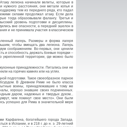
 Атаку легиона начинали велиты, которые в
и нужного расстояния, они метали копья и
оддержку тем из переднего ряда, кто падал
вежими силами продолжал атаку. Если дела
рые тогда образовывали фалангу. Третья и
ысокий уровень подготовки и дисциплины.
дились вне опасности, а передний эшелон в
ания и не принимала участия в классическом
епленный лагерь. Размеры и форма лагеря
льшим, чтобы вмещать два легиона. Лагерь
двум соображениям. Во-первых, они ценили
сть и способность держать боевые порядки –
ло укрепленной территории, где можно было
 кухонные принадлежности. Питались они не
ли на горячих камнях или на углях.
ной подготовки. Такое своеобразное парное
абсурдом. В Древнем Риме не было класса
опытные воины, принадлежавшие к тому же
налы, хорошо знавшие своих подчиненных.
ндным даром, надежных и твердых духом...
умрут, чем покинут свое место». Они были
лись успешно для Рима в значительной мере
ями Карфагена, богатейшего города Запада.
ься в Испании, и в 218 г. до н. э. 29-летний