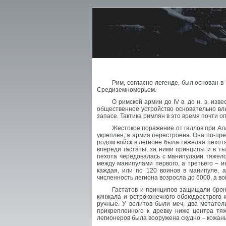
Рим, согласно легенде, был основан в 
Средиземноморьем.
О римской армии до IV в. до н. э. из
общественное устройство основательно вли
запасе. Тактика римлян в это время почти 
Жестокое поражение от галлов при Алл
укреплен, а армия перестроена. Она по-пр
родом войск в легионе была тяжелая пехот
впереди гастаты, за ними принципы и в т
пехота чередовалась с манипулами тяжело
между манипулами первого, а третьего – и
каждая, или по 120 воинов в манипуле, 
численность легиона возросла до 6000, а во
Гастатов и принципов защищали брон
кинжала и остроконечного обоюдоострого 
ручные. У велитов были меч, два метател
прикрепленного к древку ниже центра тя
легионеров была вооружена скудно – кожаны