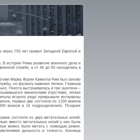
, а через 750 лет правил Западной Европой и
ей. В истории Рима развитие военного дела и
военной службе, а от 46 до 60 находились в
циативе Марка Фурия Камилла Рим был заново
службы, но фалангу заменил легион. Главным
ных). Пехота выстраивалась в три эшелона –
азывавшихся манипулами (горстями), легкая
нипулы второго ряда прикрывали интервалы
ренги, первые две состояли из 1200 воинов
300 воинов в 10 подразделениях. Позднее
ужие состояло из двух метательных копий,
лько вместо метательных копий у них были
Копье можно было метать с помощью ремня,
величивая дальность и точность. Конница