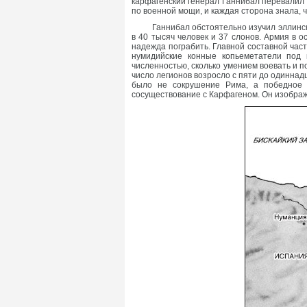
карфагенский генерал Ганнибал перевалил ч
по военной мощи, и каждая сторона знала, ч
Ганнибал обстоятельно изучил эллинс
в 40 тысяч человек и 37 слонов. Армия в 
надежда пограбить. Главной составной ча
нумидийские конные копьеметатели под
численностью, сколько умением воевать и 
число легионов возросло с пяти до одиннад
было не сокрушение Рима, а победное 
сосуществование с Карфагеном. Он изобража