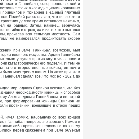
ой пехоте Ганнибала, совершенно свежей и
состояние своих высокодисциплинированных
ил принципов и триариев в единый плотный
гов. Полибий рассказывает, что после этого
д сражения долгое время оставался неясным,
л на равных. Затем, наконец, вернулась
 погибло в строю, да и из тех, кто пытался
ом, прочесав всю сельскую местность. Сам
тому же намеревался продиктовать скорее
ражении при Заме. Ганнибал, возможно, был
стории военного искусства. Армия Ганнибала
ительно уступал противнику в численности
е они катастрофически его подвели. И тем не
ы на его второстепенные войска, он почти
оя была мастерским шагом. Но даже при этом
ннибал сделал все, что мог, но к 202 г. до
идел мир, однако Сципион осознал, что без
признания необходимости конницы и способов
ому Александром и Ганнибалом, и его строй
ию, при формировании конницы Сципион не
стояли противники, воевавшие в строю пеших
й, имея армию, набранную со всех концов
 лет Ганнибал непрерывно воевал с Римом в
 каких-либо признаков недовольства к нему
Сципион перед сражением при Заме объехал