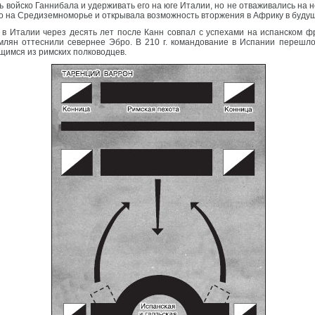
ойско Ганнибала и удерживать его на юге Италии, но не отваживались на него
о на Средиземноморье и открывала возможность вторжения в Африку в буду
в Италии через десять лет после Канн совпал с успехами на испанском фр
имлян оттеснили севернее Эбро. В 210 г. командование в Испании перешл
имся из римских полководцев.