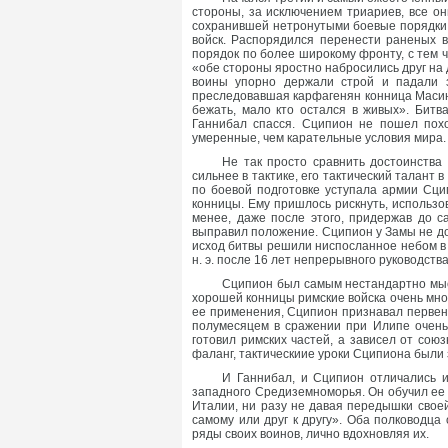
стороны, за исключением триариев, все о
сохранившей нетронутыми боевые порядки.
войск. Распорядился перенести раненых 
порядок по более широкому фронту, с тем ч
«обе стороны яростно набросились друг на 
воины упорно держали строй и падали з
преследовавшая карфагенян конница Масинис
бежать, мало кто остался в живых». Битв
Ганнибал спасся. Сципион не пошел похо
умеренные, чем карательные условия мира.
Не так просто сравнить достоинства 
сильнее в тактике, его тактический талант
по боевой подготовке уступала армии Сци
конницы. Ему пришлось рискнуть, использов
менее, даже после этого, придержав до с
выправил положение. Сципион у Замы не до
исход битвы решили ниспосланное небом в п
н. э. после 16 лет непрерывного руководств
Сципион был самым нестандартно мысл
хорошей конницы римские войска очень мног
ее применения, Сципион признавал первенс
полумесяцем в сражении при Илипе очень
готовил римских частей, а зависел от союз
фаланг, тактическиие уроки Сципиона были
И Ганнибал, и Сципион отличались 
западного Средиземноморья. Он обучил ее 
Италии, ни разу не давая передышки своей
самому или друг к другу». Оба полководц
ряды своих воинов, лично вдохновляя их.