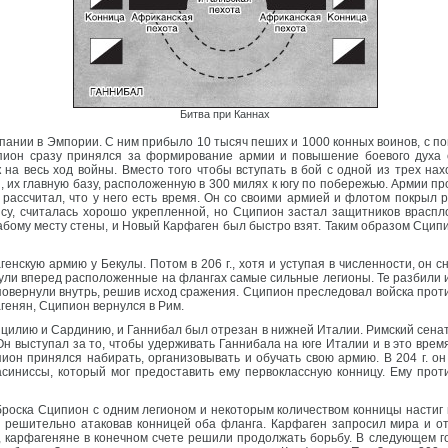
Битва при Каннах
Испании в Эмпории. С ним прибыло 10 тысяч пеших и 1000 конных воинов, с 
пион сразу принялся за формирование армии и повышение боевого духа с
на весь ход войны. Вместо того чтобы вступать в бой с одной из трех на
 их главную базу, расположенную в 300 милях к югу по побережью. Армии пр
рассчитал, что у него есть время. Он со своими армией и флотом покрыл 
су, считалась хорошо укрепленной, но Сципион застал защитников враспло
бому месту стены, и Новый Карфаген был быстро взят. Таким образом Сципи
фагенскую армию у Бекулы. Потом в 206 г., хотя и уступая в численности, о
ули вперед расположенные на флангах самые сильные легионы. Те разбили и
овернули внутрь, решив исход сражения. Сципион преследовал войска противни
енян, Сципион вернулся в Рим.
цилию и Сардинию, и Ганнибал был отрезан в нижней Италии. Римский сенат
н выступал за то, чтобы удерживать Ганнибала на юге Италии и в это врем
ион принялся набирать, организовывать и обучать свою армию. В 204 г. о
синиссы, который мог предоставить ему первоклассную конницу. Ему прот
 броска Сципион с одним легионом и некоторым количеством конницы настиг 
– решительно атаковав конницей оба фланга. Карфаген запросил мира и ото
, карфагеняне в конечном счете решили продолжать борьбу. В следующем г