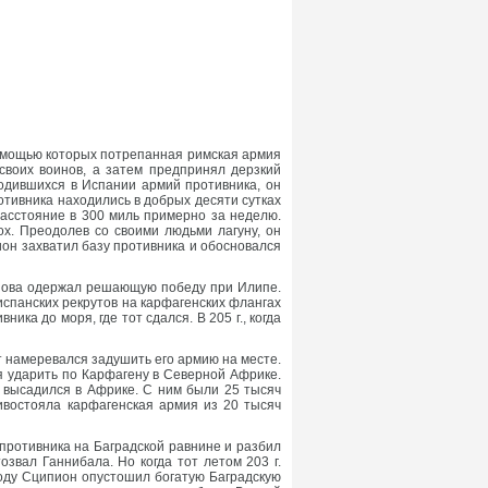
помощью которых потрепанная римская армия
воих воинов, а затем предпринял дерзкий
ходившихся в Испании армий противника, он
отивника находились в добрых десяти сутках
расстояние в 300 миль примерно за неделю.
х. Преодолев со своими людьми лагуну, он
он захватил базу противника и обосновался
н снова одержал решающую победу при Илипе.
спанских рекрутов на карфагенских флангах
ка до моря, где тот сдался. В 205 г., когда
 намеревался задушить его армию на месте.
я ударить по Карфагену в Северной Африке.
н высадился в Африке. С ним были 25 тысяч
ивостояла карфагенская армия из 20 тысяч
противника на Баградской равнине и разбил
звал Ганнибала. Но когда тот летом 203 г.
оду Сципион опустошил богатую Баградскую