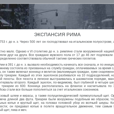
ЭКСПАНСИЯ РИМА
753 г. до н. э. Через 500 лет он господствовал на итальянском полуострове
вестно мало. Однако к VI столетию до н. э. римляне стали вооруженной наци
яли друг на друга. Все граждане мужского пола от 17 до 46 лет подлежали 
определенно соответствовала обычной тактике греческих гоплитов.
ии в 391 г. до н. э. вызвало необходимость начинать все сначала, и по ини
ежнему состояла из призванных на службу граждан, оплачиваемых за время 
а, он также включал конницу и велитов (малоимущих граждан, хуже снаряжен
ылу триарии. Каждый из этих эшелонов разбивался на 10 подразделений, н
й пехоты. Вся пехота в легионе выстраивалась в шахматном порядке, ма
нтервалы второго. Каждый эшелон, по-видимому, был глубиной в четыре ше
а триарии из 600. Конница располагалась на флангах и насчитывала по 
йска стали все больше пополняться за счет итальянских союзников.
зовый шлем и кирасы, а также полуцилиндрический прямоугольный щит. Ор
меча длиной два фута. Триарии были вооружены подобным же образом, то
ьных копья и круглый щит, на головах головной убор из волчьей шкуры. 
жести; он придавал копью в полете вращательное движение, тем самым у
й щит, пика и меч.