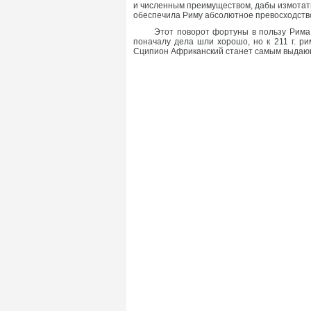
и численным преимуществом, дабы измотать в
обеспечила Риму абсолютное превосходств
Этот поворот фортуны в пользу Рима 
поначалу дела шли хорошо, но к 211 г. р
Сципион Африканский станет самым выдающ