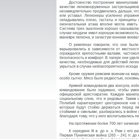
Достоинство построения манипулами с
качестве легковооруженных застрельщиков
незамедлительно продвигались дальше, что
или уставал. Легионеры усиленно упражня
складывались плохо, гастаты и принципы 
окончательная атака вполне могла иметь
Система трех эшелонов хорошо сказывалась
случае неудачи имел хорошую возможность 
маневре легиона, и зачастую конники воева
О римлянах говорили, что они были
варьировались в зависимости от местност
ограждался крепостными валами, частоко
безопасность и комфорт. В лагере они удел
качества, необходимые для действий легио
укрыться в случае неблагоприятного исхода
Кроме оружия римским воинам на марш
особо сытно. Мясо было редкостью, основны
Армией командовали два консула, изб
командование было задумано, чтобы умен
офицерской аристократии. Каждую манипу
социальному слою, что и рядовые. Таким
Полибий характеризует центурионов «не с
которые будут стойко держаться перед л
стойкими и смелыми, разбирались в войне 
благодаря тому, что у него воспитывались
На протяжении более 700 лет начиная с
К середине III в. до н. э. Рим с ег
Первая Пуническая война (265 – 241 гг. до н