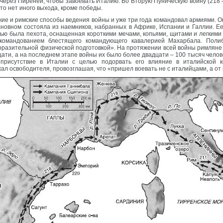
ерез Пиренеи, чтобы завоевать Италию. Во Вторую Пуническую войну (218 – 2
то нет иного выхода, кроме победы.
кие и римские способы ведения войны и уже три года командовал армиями. 
основном состояла из наемников, набранных в Африке, Испании и Галлии. Е
стью была пехота, оснащенная короткими мечами, копьями, щитами и легки
 командованием блестящего командующего кавалерией Махарбала. Поли
поразительной физической подготовкой». На протяжении всей войны римляне 
цати, а на последнем этапе войны их было более двадцати – 100 тысяч челов
присутствие в Италии с целью подорвать его влияние в италийской к
л освободителя, провозглашая, что «пришел воевать не с италийцами, а от 