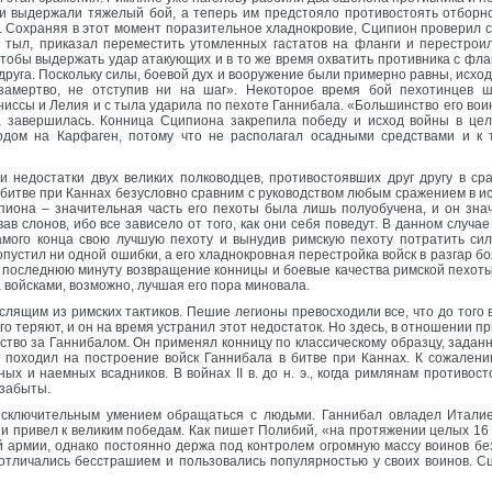
ни выдержали тяжелый бой, а теперь им предстояло противостоять отборн
 Сохраняя в этот момент поразительное хладнокровие, Сципион проверил 
в тыл, приказал переместить утомленных гастатов на фланги и перестро
тобы выдержать удар атакующих и в то же время охватить противника с флан
друга. Поскольку силы, боевой дух и вооружение были примерно равны, исхо
амертво, не отступив ни на шаг». Некоторое время бой пехотинцев ше
сы и Лелия и с тыла ударила по пехоте Ганнибала. «Большинство его воинов
а завершилась. Конница Сципиона закрепила победу и исход войны в цел
дом на Карфаген, потому что не располагал осадными средствами и к 
и недостатки двух великих полководцев, противостоявших друг другу в с
 в битве при Каннах безусловно сравним с руководством любым сражением в и
пиона – значительная часть его пехоты была лишь полуобучена, и он знач
ав слонов, ибо все зависело от того, как они себя поведут. В данном случа
амого конца свою лучшую пехоту и вынудив римскую пехоту потратить сил
пустил ни одной ошибки, а его хладнокровная перестройка войск в разгар б
оследнюю минуту возвращение конницы и боевые качества римской пехоты. Га
а войсками, возможно, лучшая его пора миновала.
ящим из римских тактиков. Пешие легионы превосходили все, что до того в
о теряют, и он на время устранил этот недостаток. Но здесь, в отношении 
тво за Ганнибалом. Он применял конницу по классическому образцу, заданн
 походил на построение войск Ганнибала в битве при Каннах. К сожален
ных и наемных всадников. В войнах II в. до н. э., когда римлянам противо
 забыты.
исключительным умением обращаться с людьми. Ганнибал овладел Италие
и привел к великим победам. Как пишет Полибий, «на протяжении целых 16
 армии, однако постоянно держа под контролем огромную массу воинов без
а отличались бесстрашием и пользовались популярностью у своих воинов. 