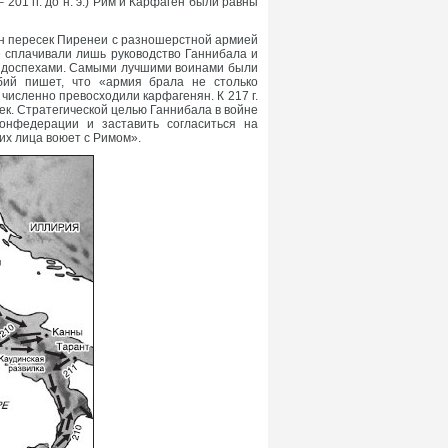
01 гг. до н. э.) Рим и Карфаген были равны
Он пересек Пиренеи с разношерстной армией
е сплачивали лишь руководство Ганнибала и
ми доспехами. Самыми лучшими воинами были
бий пишет, что «армия брала не столько
численно превосходили карфагенян. К 217 г.
ек. Стратегической целью Ганнибала в войне
онфедерации и заставить согласиться на
их лица воюет с Римом».