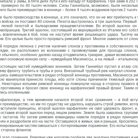
ибала у Замы, в пяти днях пути к юго-западу от Карфагена. При Заме в 202 г.
 примерно по 40 тысяч человек. Силы Ганнибала, возможно, были нескольк
него было преимущество в коннице – более 4 тысяч всадников против 2 тысяч
 было превосходства в коннице, а это означало, что он не мог прибегнуть к 
 войска он поставил 80 слонов. Пехота выстроилась в три эшелона. Первый 
легкой пехотой и балеарскими пращеметателями. Во второй эшелон он 
новобранцев. Третий эшелон, состоявший из вернувшейся из Италии его соб
ть вовлеченным в бой, пока не наступит время решающего удара. Тысячу к
м. Его целью было просто прорвать римский фронт. Многое зависело от слон
порядок легиона с учетом наличия слонов у противника и собственного п
ядке, он расположил их колоннами с промежутками для прохода слонов
бычного, особенно далеко назад отодвигались триарии, давая возможность
авил основную конную силу – нумидийцев Масиниссы, а на левый – итальянск
стоящих частей нумидийских конников. Затем Ганнибал пустил в атаку слон
му фронту трубить в трубы и рога. Внезапный трубный рев напугал слонов. Т
ись замешательством в рядах отборной конницы противника, Масинисса рин
рою манипулов принесло плоды, ибо хотя слоны причинили тяжелый урон в
. Некоторых копьями римской конницы повернули назад в сторону правого ф
противника и бросил свою конницу на карфагенский правый фланг. Таким о
ались оголенными.
рфагенскую, а тем временем начался второй этап сражения – в бой вст
 преимущество, но им по существу не удалось нарушить строй римлян, кото
 вступили принципы, второй эшелон карфагенян не смог удержать фронт, и, 
, оставив второй эшелон перед лицом римлян. Земля была завалена трупами 
 гастатов. Но затем римские командиры навели порядок в рядах принцип
н и раздробили его на части. Оставшиеся в живых, как и раньше, бросились
инированным частям смешаться с потерпевшими поражение. Его испытанные 
 сторону флангов.
 этап сражения. Римляне уже наголову разбили два эшелона противника и н