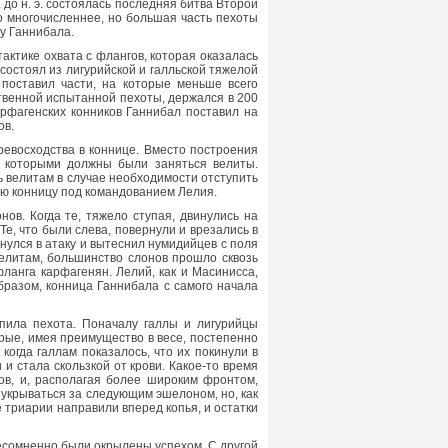
 до н. э. состоялась последняя битва Второй
о многочисленнее, но большая часть пехоты
 у Ганнибала.
тактике охвата с флангов, которая оказалась
состоял из лигурийской и галльской тяжелой
поставил части, на которые меньше всего
ственной испытанной пехоты, держался в 200
арфагенских конников Ганнибал поставил на
ов.
ревосходства в коннице. Вместо построения
, которыми должны были заняться велиты.
 велитам в случае необходимости отступить
ую конницу под командованием Лелия.
ов. Когда те, тяжело ступая, двинулись на
е, что были слева, повернули и врезались в
улся в атаку и вытеснил нумидийцев с поля
елитам, большинство слонов прошло сквозь
ланга карфагенян. Лелий, как и Масинисса,
бразом, конница Ганнибала с самого начала
упила пехота. Поначалу галлы и лигурийцы
рые, имея преимущество в весе, постепенно
когда галлам показалось, что их покинули в
и стала скользкой от крови. Какое-то время
ов, и, располагая более широким фронтом,
 укрываться за следующим эшелоном, но, как
триарии направили вперед копья, и остатки
есомненно были окрылены успехом. С другой