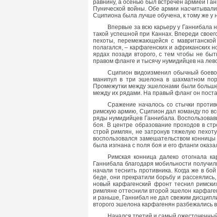
равнину, а осенью был встречен армией Ганн
Пунической войны. Обе армии насчитывали
Сципиона была лучше обучена, к тому же у 
Впервые за всю карьеру у Ганнибала не
такой успешной при Каннах. Впереди своего
пехоты, перемежающейся с мавританской 
полагался, – карфагенских и африканских 
ярдах позади второго, с тем чтобы не бы
правом фланге и тысячу нумидийцев на лево
Сципион видоизменил обычный боевой 
манипул в три эшелона в шахматном пор
Промежутки между эшелонами были больше о
между их рядами. На правый фланг он пост
Сражение началось со стычки противо
римскую армию, Сципион дал команду по все
ряды нумидийцев Ганнибала. Воспользовавш
боя. В центре образование проходов в ст
строй римлян, не затронув тяжелую пехоту
воспользовался замешательством конницы 
была изгнана с поля боя и его фланги оказ
Римская конница далеко отогнала ка
Ганнибала благодаря мобильности получили
начали теснить противника. Когда же в бой
беде, они прекратили борьбу и рассеялись
новый карфагенский фронт теснил римских
римляне оттеснили второй эшелон карфагеня
и раньше, Ганнибал не дал свежим дисципл
второго эшелона карфагенян разбежались в
Начался третий и самый ожесточенный