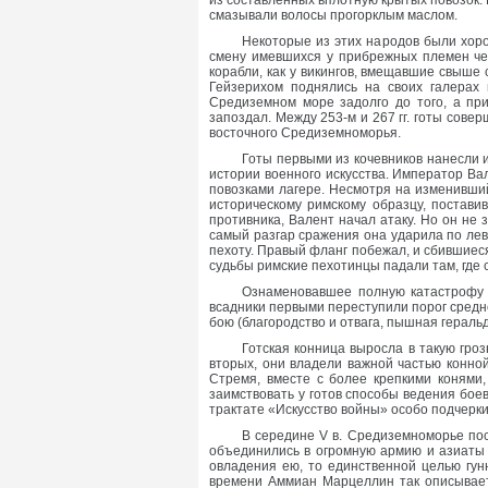
из составленных вплотную крытых повозок.
смазывали волосы прогорклым маслом.
Некоторые из этих народов были хор
смену имевшихся у прибрежных племен чел
корабли, как у викингов, вмещавшие свыше
Гейзерихом поднялись на своих галерах 
Средиземном море задолго до того, а пр
запоздал. Между 253-м и 267 гг. готы сов
восточного Средиземноморья.
Готы первыми из кочевников нанесли 
истории военного искусства. Император Ва
повозками лагере. Несмотря на изменивший
историческому римскому образцу, постави
противника, Валент начал атаку. Но он не 
самый разгар сражения она ударила по лев
пехоту. Правый фланг побежал, и сбившиес
судьбы римские пехотинцы падали там, где с
Ознаменовавшее полную катастрофу 
всадники первыми переступили порог средн
бою (благородство и отвага, пышная гераль
Готская конница выросла в такую гро
вторых, они владели важной частью конной
Стремя, вместе с более крепкими конями,
заимствовать у готов способы ведения боев
трактате «Искусство войны» особо подчерк
В середине V в. Средиземноморье пос
объединились в огромную армию и азиаты 
овладения ею, то единственной целью гун
времени Аммиан Марцеллин так описывает 