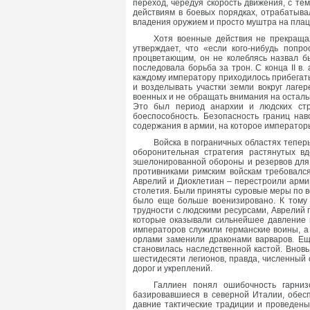
переход, чередуя скорость движения, с те
действиям в боевых порядках, отрабатыва
владения оружием и просто муштра на плац
Хотя военные действия не прекращал
утверждает, что «если кого-нибудь попр
процветающим, он не колеблясь назвал б
последовала борьба за трон. С конца II в.
каждому императору приходилось прибегать
и возделывать участки земли вокруг лаге
военных и не обращать внимания на остальн
Это был период анархии и людских стр
боеспособность. Безопасность границ на
содержания в армии, на которое император
Войска в пограничных областях тепер
оборонительная стратегия растянутых в
эшелонированной обороны и резервов для к
противниками римским войскам требовался 
Аврелий и Диоклетиан – перестроили арми
столетия. Были приняты суровые меры по в
было еще больше военизировано. К тому 
трудности с людскими ресурсами, Аврелий 
которые оказывали сильнейшее давление н
императоров служили германские воины, а
орлами заменили драконами варваров. Ещ
становилась наследственной кастой. Внов
шестидесяти легионов, правда, численный
дорог и укреплений.
Галлиен понял ошибочность гарниз
базировавшиеся в северной Италии, обес
давние тактические традиции и проведены