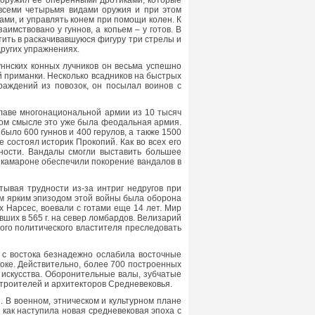
вооружил ее оперенными дротиками, которые
 всеми четырьмя видами оружия и при этом
ами, и управлять конем при помощи колен. К
имствовано у гуннов, а копьем – у готов. В
тить в раскачивавшуюся фигуру три стрелы и
других упражнениях.
ннских конных лучников он весьма успешно
й приманки. Несколько всадников на быстрых
раждений из повозок, он посылал воинов с
главе многонациональной армии из 10 тысяч
тном смысле это уже была феодальная армия.
ыло 600 гуннов и 400 герулов, а также 1500
 состоял историк Прокопий. Как во всех его
ности. Вандалы смогли выставить большее
рикамароне обеспечили покорение вандалов в
тывая трудности из-за интриг недругов при
м ярким эпизодом этой войны была оборона
 Нарсес, воевали с готами еще 14 лет. Мир
ших в 565 г. на север ломбардов. Велизарий
ного политического властителя преследовать
 с востока безнадежно ослабила восточные
оке. Действительно, более 700 построенных
искусства. Оборонительные валы, зубчатые
троителей и архитекторов Средневековья.
 В военном, этническом и культурном плане
 как наступила новая средневековая эпоха с