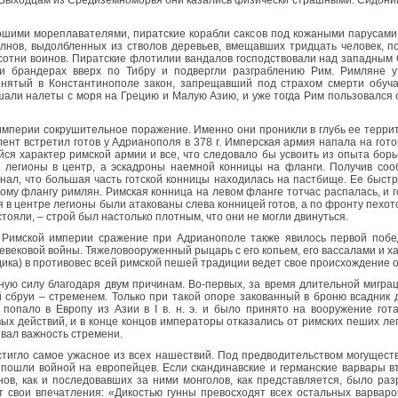
 Выходцам из Средиземноморья они казались физически страшными. Сидоний 
ошими мореплавателями, пиратские корабли саксов под кожаными парусами 
нов, выдолбленных из стволов деревьев, вмещавших тридцать человек, п
 сотни воинов. Пиратские флотилии вандалов господствовали над западным С
и брандерах вверх по Тибру и подвергли разграблению Рим. Римляне у
инятый в Константинополе закон, запрещавший под страхом смерти обуча
ершали налеты с моря на Грецию и Малую Азию, и уже тогда Рим пользовался
империи сокрушительное поражение. Именно они проникли в глубь ее терри
лент встретил готов у Адрианополя в 378 г. Имперская армия напала на го
ся характер римской армии и все, что следовало бы усвоить из опыта борь
в легионы в центр, а эскадроны наемной конницы на фланги. Получив сооб
знал, что большая часть готской конницы находилась на пастбище. Ее быстр
ому флангу римлян. Римская конница на левом фланге тотчас распалась, и 
я в центре легионы были атакованы слева конницей готов, а по фронту пехо
тояли, – строй был настолько плотным, что они не могли двинуться.
Римской империи сражение при Адрианополе также явилось первой побед
евековой войны. Тяжеловооруженный рыцарь с его копьем, его вассалами и 
дика) в противовес всей римской пешей традиции ведет свое происхождение о
зную силу благодаря двум причинам. Во-первых, за время длительной мигра
 сбруи – стременем. Только при такой опоре закованный в броню всадник д
 попало в Европу из Азии в I в. н. э. и было принято на вооружение го
ых действий, и в конце концов императоры отказались от римских пеших лег
ивал важность стремени.
тигло самое ужасное из всех нашествий. Под предводительством могуществ
пошли войной на европейцев. Если скандинавские и германские варвары в
нов, как и последовавших за ними монголов, как представляется, было ра
свои впечатления: «Дикостью гунны превосходят всех остальных варваро