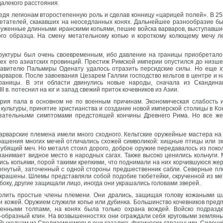
далекого расстояния.
дя легионам второстепенную роль и сделав конницу «царицей полей». В 258
метателей, скакавших на неоседланных конях. Дальнейшее разнообразие б
оруженные длинными иранскими копьями, пешие войска варваров, выступавши
ого образца. На смену метательному копью и короткому колющему мечу л
руктуры был очень своевременным, ибо давление на границы приобретал
х его азиатских провинций. Престиж Римской империи опустился до низшей 
равителю Пальмиры Оденату удалось отразить персидские силы. Но еще х
варов. После завоевания Цезарем Галлии господство кельтов в центре и на
границы. В эти области двинулись новые народы, сначала из Скандина
II в. потеснил на юг и запад свежий приток кочевников из Азии.
рия пала в основном не по военным причинам. Экономическая слабость и
культуры, принятие христианства и создание новой имперской столицы в Ко
зательными симптомами предстоящей кончины Древнего Рима. Но все же
рварские племена имели много сходного. Кельтские оружейные мастера на 
крашения многих мечей отличались схожей символикой: хищные птицы или 
убящий меч. Но металл стоил дорого, доброе оружие передавалось из покол
занимает видное место в народных сагах. Также высоко ценились кольчуги
ись копьями, порой такими крепкими, что поднимали на них корчившуюся ж
изогнутый, заточенный с одной стороны предшественник сабли. Северные п
украшены. Шлемы представляли собой подобие тюбетейки, скрученной из ме
оку, другие защищали лицо, иногда они украшались головами зверей.
волить простые члены племени. Они дрались, защищая голову кожаными ш
 кожей. Оружием служили копье или дубинка. Большинство кочевников предп
енными толпами, на конях была только охрана вождей. Войско подразд
образный клин. На возвышенностях они ограждали себя круговыми земляным