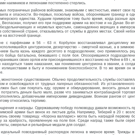
ками наемников и легионами постепенно стерлись.
ых пограничных районов войсками, знакомыми с местностью, имеет свои пр
ила и опасности. Во-первых, поскольку войска, оборонявшие границу в одн
 имперского единства. Худшим примером тому было время, когда разные ар
, Веспасиан, получил его при поддержке армии на востоке и на Дунае. Во-
 бездельничающих и неумелых крестьян, самонадеянно верящих в имперск
 в собственной стране, отказывались от службы в других местах. Своей не
 на восточной границе.
не с парфянами в 56 – 63 гг. Корбулон восстанавливал дисциплину же
 исполнявшейся центурионом, дезертирство – смертной казнью, а в зимнюю
ием была казнь каждого десятого в подразделении; оно применялось ред
того бойца батальона, бежавшего с поля боя. Опозорившиеся подразделе
хранивших своих орлов или присоединившихся к восстанию на Рейне в 69 г., 
находиться такие наказания, как понижение центуриона в звании, а солда
 излишествами в быту и понижением боеспособности. В то же время он мн
е.
, монотонное существование. Обычно продолжительность службы составляла
ом и освобождался от трудных лагерных обязанностей. Из установленного
лжен был сам покупать еду, оружие и обмундирование, вносить деньги н
 потратить деньги было мало, разве что заниматься контрабандной торгов
пополнялись добавочными имперскими дивидендами. Воинам рангом от цент
этому относились терпимо.
щрения и награды. Одержавшему победу полководцу давали возможность п
имской армии был венок из листьев дуба. Например, Тиберий в 20 г. возло
изнь своему товарищу. «Корона валларис» могла быть наградой первому бо
ну за храбрость, проявленную на поле боя. Среди наград также были сер
леты, ожерелья и рельефные медали для солдат.
 идеальный повседневный распорядок легиона в мирное время. Трижды 