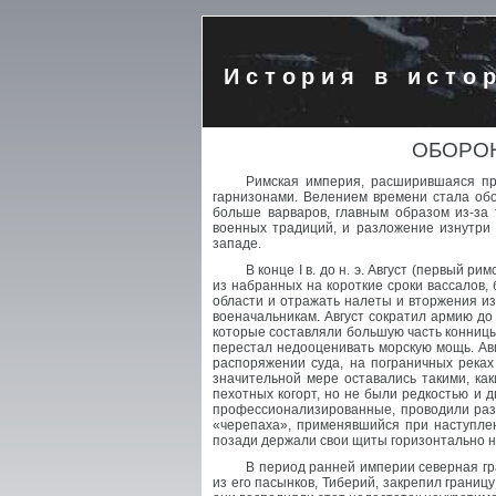
История в исто
ОБОРОН
Римская империя, расширившаяся пр
гарнизонами. Велением времени стала обо
больше варваров, главным образом из-за
военных традиций, и разложение изнутри 
западе.
В конце I в. до н. э. Август (первый
из набранных на короткие сроки вассалов,
области и отражать налеты и вторжения и
военачальникам. Август сократил армию до
которые составляли большую часть конницы
перестал недооценивать морскую мощь. Авг
распоряжении суда, на пограничных реках
значительной мере оставались такими, ка
пехотных когорт, но не были редкостью и 
профессионализированные, проводили разв
«черепаха», применявшийся при наступле
позади держали свои щиты горизонтально на
В период ранней империи северная гран
из его пасынков, Тиберий, закрепил границ