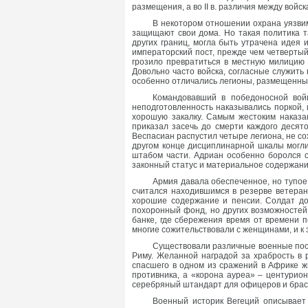
размещения, а во II в. различия между войс
В некотором отношении охрана уязвим
защищают свои дома. Но такая политика та
других границ, могла быть утрачена идея
императорский пост, прежде чем четвертый
грозило превратиться в местную милицию
Довольно часто войска, согласные служить
особенно отличались легионы, размещенные
Командовавший в победоносной вой
неподготовленность наказывались поркой,
хорошую закалку. Самым жестоким наказан
приказал засечь до смерти каждого деся
Веспасиан распустил четыре легиона, не со
другом конце дисциплинарной шкалы могли 
штабом части. Адриан особенно боролся с
законный статус и материальное содержани
Армия давала обеспеченное, но тупое
считался находившимся в резерве ветеран
хорошие содержание и пенсии. Солдат до
похоронный фонд, но других возможностей
банке, где сбережения время от времени 
многие сожительствовали с женщинами, и к 
Существовали различные военные поо
Риму. Желанной наградой за храбрость в р
спасшего в одном из сражений в Африке ж
противника, а «корона ауреа» – центурио
серебряный штандарт для офицеров и брас
Военный историк Вегеций описывает