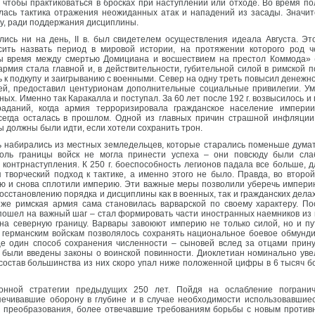
м чтобы практиковаться в бросках при наступлении или отходе. Во время п
лась тактика отражения неожиданных атак и нападений из засады. Значи
у, ради поддержания дисциплины.
ись ни на день, II в. был свидетелем осуществления идеала Августа. Э
осить назвать период в мировой истории, на протяжении которого род
ы время между смертью Домициана и восшествием на престол Коммода» (9
 армия стала главной и, в действительности, губительной силой в римской 
 к подкупу и заигрыванию с военными. Север на одну треть повысил денеж
рей, предоставил центурионам дополнительные социальные привилегии. Ум
ых. Именно так Каракалла и поступал. За 60 лет после 192 г. возвысилось и
аданий, когда армия терроризировала гражданское население импери
всегда осталась в прошлом. Одной из главных причин страшной инфляц
ы должны были идти, если хотели сохранить трон.
ь набирались из местных земледельцев, которые старались поменьше думать
доль границы войск не могла принести успеха – они повсюду были сла
онтрнаступления. К 250 г. боеспособность легионов падала все больше, д
творческий подход к тактике, а именно этого не было. Правда, во второй 
ю и снова сплотили империю. Эти важные меры позволили уберечь империю
осстановлению порядка и дисциплины как в военных, так и гражданских дела
же римская армия сама становилась варварской по своему характеру. По
пошел на важный шаг – стал формировать части иностранных наемников из 
а северную границу. Варвары завоюют империю не только силой, но и пу
 германским войскам позволялось сохранять национальное боевое обмунд
е один способ сохранения численности – сыновей вслед за отцами прину
ь были введены законы о воинской повинности. Диоклетиан номинально ув
 состав большинства из них скоро упал ниже положенной цифры в 6 тысяч 
онной стратегии предыдущих 250 лет. Пойдя на ослабление погранич
печивавшие оборону в глубине и в случае необходимости использовавшие
 преобразования, более отвечавшие требованиям борьбы с новым противни