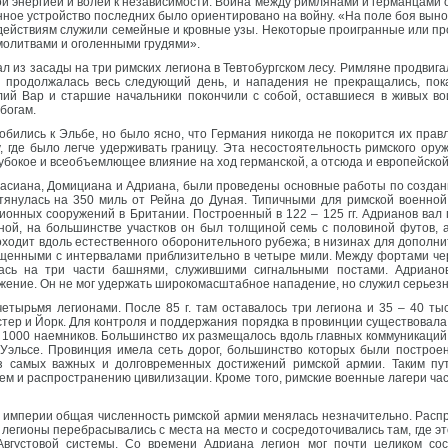
й энергией и волей к независимости. Война между римлянами и германцами о
нное устройство последних было ориентировано на войну. «На поле боя выно
ействиям служили семейные и кровные узы. Некоторые проигранные или пр
олитвами и оголенными грудями».
пал из засады на три римских легиона в Тевтобургском лесу. Римляне продвига
а продолжалась весь следующий день, и нападения не прекращались, пок
ий Вар и старшие начальники покончили с собой, оставшиеся в живых во
богам.
робились к Эльбе, но было ясно, что Германия никогда не покорится их пра
у, где было легче удерживать границу. Эта несостоятельность римского ору
лубокое и всеобъемлющее влияние на ход германской, а отсюда и европейско
еспасиана, Домициана и Адриана, были проведены основные работы по созд
тянулась на 350 миль от Рейна до Дуная. Типичными для римской военной
онных сооружений в Британии. Построенный в 122 – 125 гг. Адрианов вал 
ной, на большинстве участков он был толщиной семь с половиной футов,
оходит вдоль естественного оборонительного рубежа; в низинах для дополн
енными с интервалами приблизительно в четыре мили. Между фортами чер
сь на три части башнями, служившими сигнальными постами. Адрианов
ение. Он не мог удержать широкомасштабное нападение, но служил серьезн
. четырьмя легионами. После 85 г. там оставалось три легиона и 35 – 40 т
естер и Йорк. Для контроля и поддержания порядка в провинции существова
о 1000 наемников. Большинство их размещалось вдоль главных коммуникаций и
в Уэльсе. Провинция имела сеть дорог, большинство которых были построе
з самых важных и долговременных достижений римской армии. Таким пу
ем и распространению цивилизации. Кроме того, римские военные лагери ч
 империи общая численность римской армии менялась незначительно. Расп
 легионы перебрасывались с места на место и сосредоточивались там, где эт
вгустовой системы. Со времени Адриана легион мог почти целиком сос