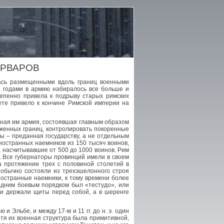
АРВАРОВ
лась размещенными вдоль границ военными
С годами в армию набиралось все больше и
тепенно привела к подрыву старых римских
ете привело к кончине Римской империи на
ванная им армия, состоявшая главным образом
яженных границ, контролировать покоренные
ы – преданная государству, а не отдельным
иностранных наемников из 150 тысяч воинов,
, насчитывавшие от 500 до 1000 воинов. Рим
. Все губернаторы провинций имели в своем
а протяжении трех с половиной столетий в
. обычно состояли из трехэшелонного строя
Иностранные наемники, к тому времени более
одним боевым порядком был «тестудо», или
и держали щиты перед собой, а в шеренге
 Эльбе, и между 17-м и 11 гг. до н. э. один
отя их военная структура была примитивной,