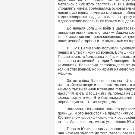
обученной как внезапным налетам, так и у
метались с близкого расстояния. И в дов
управлять конем, требовалась основательна
левой руке воина ремнями крепился небольш
ходе тренировок всадник скакал навстречу 
в довершение поразить ее копьем или дроти
До начала больших войн в царствова
применил оригинальную тактику. Задача сос
конях заманивали преследовавших их гунн
наветренной стороны и те поджигали их го
В 532 г. Велизарию поручили руковод
пеших и 5 тысяч конных воинов. Большинст
Пешие воины в большинстве были высокого к
кирасиров из личной гвардии Велизария. Н
кампаниях, Велизария сопровождала жена
количество воинов, но их армия намного у
Африке.
Затем война была перенесена в Итали
византийском дворе и нерешительности и 
Рима: 5 тысяч воинов в течение года удер
наступил из-за истощения сил, победа не д
сделал все, что мог. Это был классически
нереальную стратегическую цель.
Замыслы Юстиниана намного превосхо
границы. И это несмотря на предпринятую 
Юстинианом фортификационных сооружений 
стены, башни и подземные укрепления Юст
Провал Юстиниановых планов отвоеван
она исчезла задолго до того, теперь разве