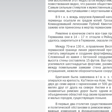
они восполняли этот недостаток неукротимо
повествования видно, что раннее обществе
Самым сильным стимулом к мужественным д
женщинами, выступавшими с неустанными м
В 9 г. н. э. вождь херусков Арминий на
германцы осыпали их градом копий. Гроз
Командовавший легионами Публий Квинтил
заживо или принесены в жертву германским 
Римляне в конечном счете все-таки п
Германика они в 14 – 17 гг. отошли к Рейн
удалось закрепиться в Германии, оказали г
Между 70-м и 130 гг., в правление В
германской границе линия укреплений про
считать оккупацию и создание фортификаци
Сложенный из камня с бетонной сердцеви
высота стены составляла 15 футов. Вал пр
усиливался шестнадцатью фортами, размещ
между помильными замками стена делила
устрашения, нежели оборонительное сооруж
Британия была завоевана в I в. н. э
опирался на крепость: Ka?лeoн-нa-Аске, Ч
двух до семи акров с гарнизонами от 500 д
милях друг от друга на севере Англии и 
знаменитых римских дорог было одним и
объединению областей под своим правлени
и малых городов, существующих поныне.
В первые два столетия существования
и политической обстановки в римском мире:
важные изменения в функционирование А