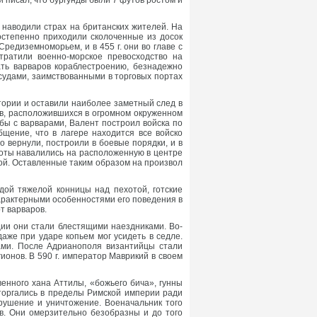
писал, что бургунды были 7 футов ростом и
наводили страх на британских жителей. На
остепенно приходили сколоченные из досок
редиземноморьем, и в 455 г. они во главе с
тратили военно-морское превосходство на
ть варваров кораблестроению, безнадежно
 судами, заимствованными в торговых портах
тории и оставили наиболее заметный след в
тов, расположившихся в огромном окруженном
бы с варварами, Валент построил войска по
щение, что в лагере находится все войско
о вернули, построили в боевые порядки, и в
готы навалились на расположенную в центре
той. Оставленные таким образом на произвол
ой тяжелой конницы над пехотой, готские
характерными особенностями его поведения в
т варваров.
ции они стали блестящими наездниками. Во-
аже при ударе копьем мог усидеть в седле.
тами. После Адрианополя византийцы стали
ионов. В 590 г. император Маврикий в своем
енного хана Аттилы, «божьего бича», гунны
торгались в пределы Римской империи ради
зрушение и уничтожение. Военачальник того
в. Они омерзительно безобразны и до того