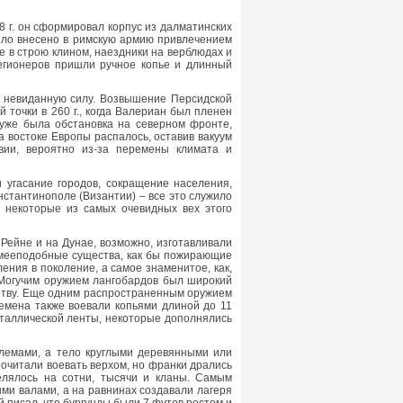
 г. он сформировал корпус из далматинских
ыло внесено в римскую армию привлечением
е в строю клином, наездники на верблюдах и
егионеров пришли ручное копье и длинный
о невиданную силу. Возвышение Персидской
точки в 260 г., когда Валериан был пленен
уже была обстановка на северном фронте,
 востоке Европы распалось, оставив вакуум
вии, вероятно из-за перемены климата и
 угасание городов, сокращение населения,
нстантинополе (Византии) – все это служило
 некоторые из самых очевидных вех этого
Рейне и на Дунае, возможно, изготавливали
змееподобные существа, как бы пожирающие
ения в поколение, а самое знаменитое, как,
. Могучим оружием лангобардов был широкий
ертву. Еще одним распространенным оружием
лемена также воевали копьями длиной до 11
таллической ленты, некоторые дополнялись
лемами, а тело круглыми деревянными или
очитали воевать верхом, но франки дрались
елялось на сотни, тысячи и кланы. Самым
и валами, а на равнинах создавали лагеря