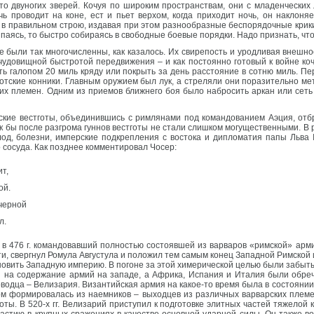
-то двуногих зверей. Кочуя по широким пространствам, они с младенческих
ь проводит на коне, ест и пьет верхом, когда приходит ночь, он наклоняе
 в правильном строю, издавая при этом разнообразные беспорядочные крики
аясь, то быстро собираясь в свободные боевые порядки. Надо признать, что
е были так многочисленны, как казалось. Их свирепость и уродливая внешн
чудовищной быстротой передвижения – и как постоянно готовый к войне коч
ть галопом 20 миль кряду или покрыть за день расстояние в сотню миль. П
 готские конники. Главным оружием был лук, а стреляли они поразительно м
х племен. Одним из приемов ближнего боя было набросить аркан или сеть н
нские вестготы, объединившись с римлянами под командованием Аэция, отб
как бы после разгрома гуннов вестготы не стали слишком могущественными. В
од, болезни, имперские подкрепления с востока и дипломатия папы Льва I.
 сосуда. Как позднее комментировал Чосер:
т,
ой.
 черной
л.
 в 476 г. командовавший полностью состоявшей из варваров «римской» арми
сти, свергнул Ромула Августула и положил тем самым конец Западной Римской
новить Западную империю. В погоне за этой химерической целью были забыт
 на содержание армий на западе, а Африка, Испания и Италия были обре
оводца – Велизария. Византийская армия на какое-то время была в состояни
ком формировалась из наемников – выходцев из различных варварских плем
ты. В 520-х гг. Велизарий приступил к подготовке элитных частей тяжелой 