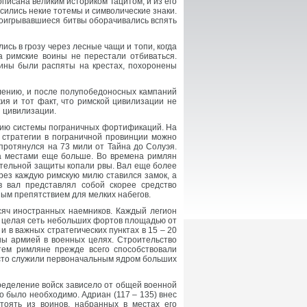
писана великим историком Тацитом, и из его
сились некие тотемы и символические знаки.
оигрывавшиеся битвы оборачивались вспять
лись в грозу через лесные чащи и топи, когда
а римские воины не перестали отбиваться.
ины были распяты на крестах, похоронены
влению, и после полупобедоносных кампаний
жия и тот факт, что римской цивилизации не
й цивилизации.
анию системы пограничных фортификаций. На
 стратегии в пограничной провинции можно
протянулся на 73 мили от Тайна до Солуэя.
 а местами еще больше. Во времена римлян
ительной защиты копали рвы. Вал еще более
ез каждую римскую милю ставился замок, а
 вал представлял собой скорее средство
ым препятствием для мелких набегов.
ысяч иностранных наемников. Каждый легион
ла целая сеть небольших фортов площадью от
 в важных стратегических пунктах в 15 – 20
ны армией в военных целях. Строительство
тем римляне прежде всего способствовали
асто служили первоначальным ядром больших
ределение войск зависело от общей военной
о было необходимо. Адриан (117 – 135) внес
тоять из воинов, набранных в местах его