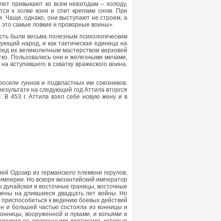
 лет привыкают ко всем невзгодам – холоду,
тся к холке коня и спит крепким сном. При
. Чаще, однако, они выступают не строем, а
 это самые ловкие и проворные воины».
ость были весьма полезным психологическим
ующий народ, и как тактическая единица на
еред их великолепным мастерством верховой
етко. Пользовались они и железными мечами,
а вступившего в схватку вражеского воина.
росили гуннов и подвластных им союзников.
 результате на следующий год Аттила вторгся
 В 453 г. Аттила взял себе новую жену и в
ей Одоакр из германского племени герулов,
 империи. Но вскоре византийский император
ы дунайская и восточные границы, восточные
чены на длившиеся двадцать лет войны. Но
и приспособиться к ведению боевых действий
ен и большей частью состояла из конницы и
конницы, вооруженной и луками, и копьями и