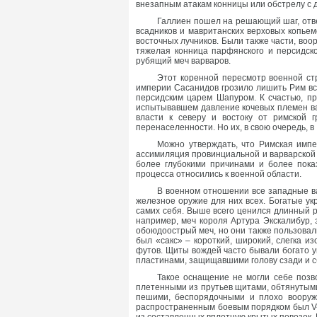
внезапным атакам конницы или обстрелу с 
Галлиен пошел на решающий шаг, отве
всадников и мавританских верховых копье
восточных лучников. Были также части, во
тяжелая конница парфянского и персидск
рубящий меч варваров.
Этот коренной пересмотр военной ст
империи Сасанидов грозило лишить Рим все
персидским царем Шапуром. К счастью, п
испытывавшем давление кочевых племен вар
власти к северу и востоку от римской 
перенаселенности. Но их, в свою очередь, в I
Можно утверждать, что Римская импе
ассимиляция провинциальной и варварской 
более глубокими причинами и более пока
процесса относились к военной области.
В военном отношении все западные ва
железное оружие для них всех. Богатые у
самих себя. Выше всего ценился длинный р
например, меч короля Артура Экскалибур, 
обоюдоострый меч, но они также пользовал
был «сакс» – короткий, широкий, слегка 
футов. Щиты вождей часто бывали богато 
пластинами, защищавшими голову сзади и сб
Такое оснащение не могли себе поз
плетенными из прутьев щитами, обтянутыми
пешими, беспорядочными и плохо вооруж
распространенным боевым порядком был V-