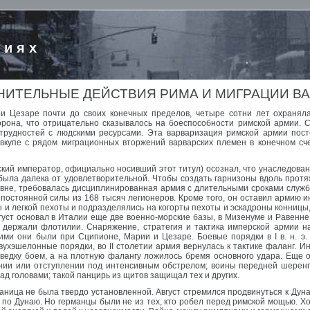
риях
ИТЕЛЬНЫЕ ДЕЙСТВИЯ РИМА И МИГРАЦИИ В
и Цезаре почти до своих конечных пределов, четыре сотни лет охраня
рона, что отрицательно сказывалось на боеспособности римской армии. 
 трудностей с людскими ресурсами. Эта варваризация римской армии пос
вкупе с рядом миграционных вторжений варварских племен в конечном сч
 римский император, официально носивший этот титул) осознал, что унаследо
 была далека от удовлетворительной. Чтобы создать гарнизоны вдоль прот
звне, требовалась дисциплинированная армия с длительными сроками служб
 постоянной силы из 168 тысяч легионеров. Кроме того, он оставил армию 
 и легкой пехоты и подразделялись на когорты пехоты и эскадроны конницы
уст основал в Италии еще две военно-морские базы, в Мизенуме и Равенне
 держали флотилии. Снаряжение, стратегия и тактика имперской армии н
кими они были при Сципионе, Марии и Цезаре. Боевые порядки в I в. н. э
двухэшелонные порядки, во II столетии армия вернулась к тактике фаланг. 
едку боем, а на плотную фалангу ложилось бремя основного удара. Еще 
нии или отступлении под интенсивным обстрелом; воины передней шеренг
д головами; такой панцирь из щитов защищал тех и других.
ица не была твердо установленной. Август стремился продвинуться к Дунаю и
у по Дунаю. Но германцы были не из тех, кто робел перед римской мощью. Х