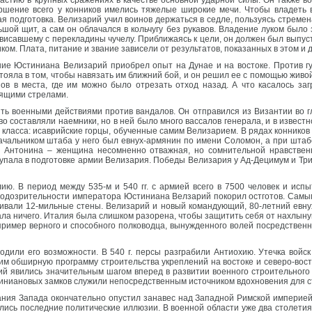
частию в крупных сражениях в качестве основной ударной силы. Он также 
ершение всего у конников имелись тяжелые широкие мечи. Чтобы владеть
я подготовка. Велизарий учил воинов держаться в седле, пользуясь стремен
ой щит, а сам он облачался в кольчугу без рукавов. Владение луком было за
свисавшему с перекладины чучелу. Приближаясь к цели, он должен был выпус
ком. Плата, питание и звание зависели от результатов, показанных в этом и 
ние Юстиниана Велизарий приобрел опыт на Дунае и на востоке. Против гу
тояла в том, чтобы навязать им ближний бой, и он решил ее с помощью живо
ов в места, где им можно было отрезать отход назад. А что касалось заг
рящими стрелами.
ить военными действиями против вандалов. Он отправился из Византии во 
во составляли наемники, но в ней было много вассалов генерала, и в извес
ласса: исаврийские горцы, обученные самим Велизарием. В рядах конников б
ачальником штаба у него был евнух-армянин по имени Соломон, а при штабе
 Антонина – женщина несомненно отважная, но сомнительной нравствен
ступала в подготовке армии Велизария. Победы Велизария у Ад-Децимум и Т
ю. В период между 535-м и 540 гг. с армией всего в 7500 человек и испы
подозрительности императора Юстиниана Велзарий покорил остготов. Самы
живали 12-мильные стены. Велизарий и новый командующий, 80-летний евнух
ала ничего. Италия была слишком разорена, чтобы защитить себя от нахлынув
й пример верного и способного полководца, вынужденного волей посредствен
дили его возможности. В 540 г. персы разграбили Антиохию. Утечка войск
им обширную программу строительства укреплений на востоке и северо-вост
явились значительным шагом вперед в развитии военного строительного 
иниановых замков служили непосредственным источником вдохновения для с
ия Запада окончательно опустил занавес над Западной Римской империей.
ялись последние политические иллюзии. В военной области уже два столетия