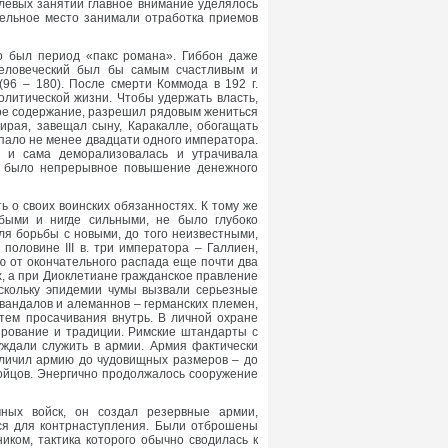
олевых занятий главное внимание уделялось
тельное место занимали отработка приемов
то был период «пакс романа». Гиббон даже
 человеческий был бы самым счастливым и
6 – 180). После смерти Коммода в 192 г.
политической жизни. Чтобы удержать власть,
ное содержание, разрешил рядовым жениться
ирая, завещал сыну, Каракалле, обогащать
 пало не менее двадцати одного императора.
и и сама деморализовалась и утрачивала
ии было непрерывное повышение денежного
 о своих воинских обязанностях. К тому же
быми и нигде сильными, не было глубоко
ля борьбы с новыми, до того неизвестными,
половине III в. три императора – Галлиен,
 от окончательного распада еще почти два
х, а при Диоклетиане гражданское правление
скольку эпидемии чумы вызвали серьезные
вандалов и алеманнов – германских племен,
тем просачивания внутрь. В личной охране
ирование и традиции. Римские штандарты с
ждали служить в армии. Армия фактически
еличил армию до чудовищных размеров – до
бойцов. Энергично продолжалось сооружение
ных войск, он создал резервные армии,
ся для контрнаступления. Были отброшены
ком, тактика которого обычно сводилась к