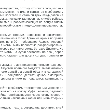
еимущества, потому что считалось, что они
ом месте, не имели контактов с войсками у
мии восстали и свалили трех кандидатов на
вторых, несущим гарнизонную службу войскам
ий мир и рассчитывающих на легкую жизнь.
боеспособностью и недисциплинированностью
стокими мерами. Воровство и физическая
 кампанию в горах Армении армия получила
ко, но в 20 г. губернатор Африки Апроний
ния могли быть полностью расформированы.
которое возглавил вождь батавов Цивилис. На
та могли на сутки поставить на плац перед
ого сделал для досуга солдат, повысил их
 двадцать лет, последние четыре года воин
 Августом военного бюджета выплачивались
а ежегодный лагерный обед и в солдатский
лей. Поощрялось держать деньги в лагерном
уриона и ниже не полагалось жениться, но
ройти с войсками торжественным маршем по
жил его на голову Руфа Гельвия, рядового,
йцу, перебравшемуся через стену крепости
ебряный наконечник копья или миниатюрный
в неделю пехота совершала десятимильный