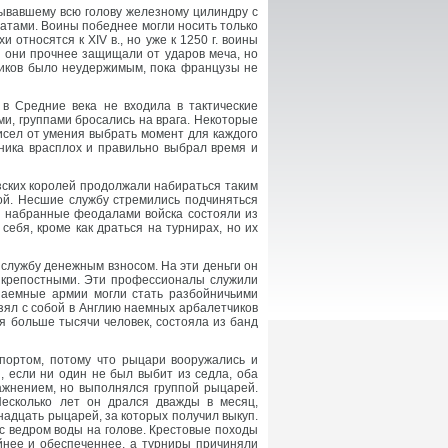
рывавшему всю голову железному цилиндру с
атами. Воины победнее могли носить только
 относятся к XIV в., но уже к 1250 г. воины
, они прочнее защищали от ударов меча, но
ников было неудержимым, пока французы не
 в Средние века не входила в тактические
ми, группами бросались на врага. Некоторые
исел от умения выбрать момент для каждого
ника врасплох и правильно выбрал время и
узских королей продолжали набираться таким
ой. Несшие службу стремились подчиняться
о набранные феодалами войска состояли из
ебя, кроме как драться на турнирах, но их
службу денежным взносом. На эти деньги он
 крепостными. Эти профессионалы служили
 наемные армии могли стать разбойничьими
зял с собой в Англию наемных арбалетчиков
я больше тысячи человек, состояла из банд
спортом, потому что рыцари вооружались и
 если ни один не был выбит из седла, оба
ажнением, но выполнялся группой рыцарей.
Несколько лет он дрался дважды в месяц,
надцать рыцарей, за которых получил выкуп.
 с ведром воды на голове. Крестовые походы
йнее и обеспеченнее, а турниры причиняли