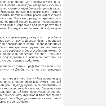
нных операций. Зато потом, в XIII в., в Ла-
да III «Фома» был водоизмещением 275 тонн
Обычно ставился один большой прямой парус.
ейс воевали мечами и копьями, было немного
широкими наконечниками, рвавшими такелаж и
дивизиона. Тогда как французы скрепили свои
более гибкий боевой порядок – чередование
рительным обстрелом с дальнего расстояния
пьями. К концу восьмичасового боя французы
ий, в ходе которых у каждой из сторон была
ь друг от друга. Доспехи были в процессе
вали поверженного врага. Подразделениями
 было огнестрельное оружие, но оно пока не
системе вербовки и боеспособности пехоты. У
а французов последние двадцать пять лет
е подразделения в основном состояли из
аз скорострельнее арбалетов.
оль внешних границ. Граф Нортгемптон и сэр
винулся на Дерби, но тут же был вынужден
ыл за ним, и у него была уйма времени для
рал прочный оборонительный рубеж – горный
ранцузы. Эдуарду нужно было расставить не
на террасах, то войск хватало. Главные силы
 флангах частей тяжеловооруженных воинов,
ние численности лучников и тяжелых воинов
ндный пункт Эдуарда размещался в ветряной
ов со стороны Абвиля.