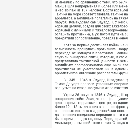
изменились по сравнению с теми, что были в
Манше шла непрерывная и более или менее 
и нес экипаж из 137 человек. Борта корабл
Тактика на море соответствовала тактике н
арбалетов, а англичане полагались на тяж
паруса). Командовал сам Эдуард III. У него
корабли цепями, создав для своих тяжелов
кораблей с лучниками и тяжеловооруженным
ослабить противника, а уж потом идти на 
прекратили сопротивление, потеряв в конеч
Хотя за первые десять лет войны не б
возможность прощупать противника. Воору
перехода от кольчуги к пластинам. Главн
служили рыцарские свиты, которые, в свою
представляло тактической ценности. В чем 
английских профессионалов еще были све
практически не участвовали ни в одном
арбалетчиков, англичане располагали крупн
В 1345 – 1346 гг. Эдуард III задумал
Томас Дагуорт провели успешные операции
вернуться на север, получив в июле извест
Утром 26 августа 1346 г. Эдуард III
построения войск. Зная, что за французам
кряж с тремя террасами в центре, на одно
более 12 – 13 тысяч своих воинов по фронту
спешенных тяжелых всадников были поставл
два внешних соединяли передние части с 
было примерно два к одному. Перед право
мельнице, на высшей точке холма. Отсюда 