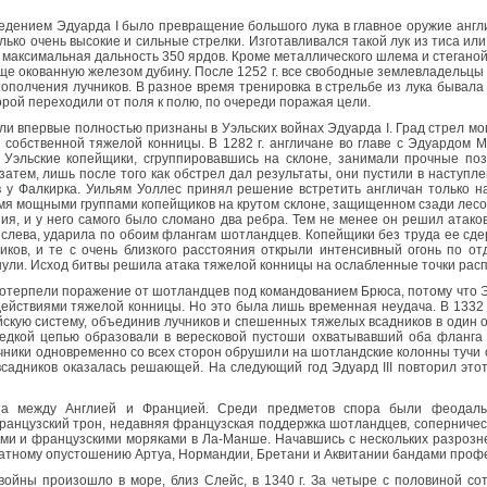
ением Эдуарда I было превращение большого лука в главное оружие англи
лько очень высокие и сильные стрелки. Изготавливался такой лук из тиса ил
максимальная дальность 350 ярдов. Кроме металлического шлема и стеганой 
еще окованную железом дубину. После 1252 г. все свободные землевладельцы
ополчения лучников. В разное время тренировка в стрельбе из лука бывала
орой переходили от поля к полю, по очереди поражая цели.
и впервые полностью признаны в Уэльских войнах Эдуарда I. Град стрел мо
е собственной тяжелой конницы. В 1282 г. англичане во главе с Эдуардо
 Уэльские копейщики, сгруппировавшись на склоне, занимали прочные поз
затем, лишь после того как обстрел дал результаты, они пустили в наступле
 у Фалкирка. Уильям Уоллес принял решение встретить англичан только 
я мощными группами копейщиков на крутом склоне, защищенном сзади лесом
ия, и у него самого было сломано два ребра. Тем не менее он решил атаков
 слева, ударила по обоим флангам шотландцев. Копейщики без труда ее сде
ников, и те с очень близкого расстояния открыли интенсивный огонь по о
нули. Исход битвы решила атака тяжелой конницы на ослабленные точки рас
потерпели поражение от шотландцев под командованием Брюса, потому что Э
 действиями тяжелой конницы. Но это была лишь временная неудача. В 1332 
скую систему, объединив лучников и спешенных тяжелых всадников в один 
едкой цепью образовали в вересковой пустоши охватывавший оба фланга по
лучники одновременно со всех сторон обрушили на шотландские колонны тучи 
всадников оказалась решающей. На следующий год Эдуард III повторил этот
на между Англией и Францией. Среди предметов спора были феодальны
ранцузский трон, недавняя французская поддержка шотландцев, соперничес
ими и французскими моряками в Ла-Манше. Начавшись с нескольких разрозн
ратному опустошению Артуа, Нормандии, Бретани и Аквитании бандами проф
ойны произошло в море, близ Слейс, в 1340 г. За четыре с половиной со