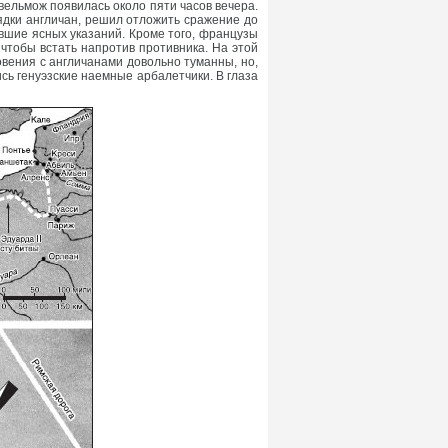
ельмож появилась около пяти часов вечера.
ядки англичан, решил отложить сражение до
ившие ясных указаний. Кроме того, французы
 чтобы встать напротив противника. На этой
овения с англичанами довольно туманны, но,
сь генуэзские наемные арбалетчики. В глаза