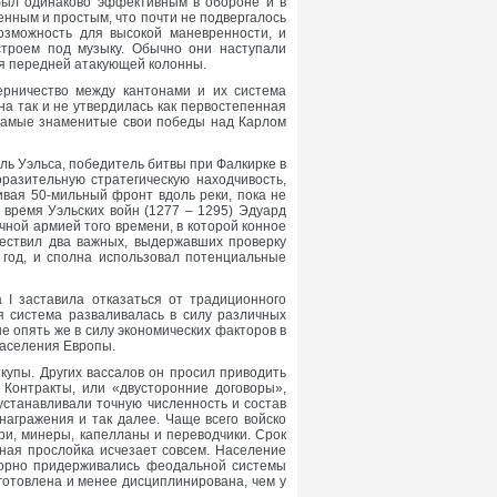
 был одинаково эффективным в обороне и в
енным и простым, что почти не подвергалось
озможность для высокой маневренности, и
троем под музыку. Обычно они наступали
ля передней атакующей колонны.
ерничество между кантонами и их система
а так и не утвердилась как первостепенная
 самые знаменитые свои победы над Карлом
ель Уэльса, победитель битвы при Фалкирке в
разительную стратегическую находчивость,
вая 50-мильный фронт вдоль реки, пока не
время Уэльских войн (1277 – 1295) Эдуард
чной армией того времени, в которой конное
ществил два важных, выдержавших проверку
год, и сполна использовал потенциальные
I заставила отказаться от традиционного
я система разваливалась в силу различных
 опять же в силу экономических факторов в
населения Европы.
упы. Других вассалов он просил приводить
 Контракты, или «двусторонние договоры»,
станавливали точную численность и состав
награжения и так далее. Чаще всего войско
ари, минеры, капелланы и переводчики. Срок
ьная прослойка исчезает совсем. Население
упорно придерживались феодальной системы
готовлена и менее дисциплинирована, чем у