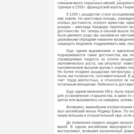
слишком много серьезных увечий, разрабат
турнире в 1559 г. французский король Генри
К 1200 г. рыцарство стало ассоцииров
ему землю. Но крестовые походы, учрежден
особых достоинств, особого мужества, оф
рыцари – акколада. Кандидат преклонял ко
достоинство. Но теперь в обычай вошла б
были двоякого рода: мы назовем их светск
церковными обрядами накануне возведения»
защищать бедняков, поддерживать мир, прол
Еще одним выражением и идеализац
подчеркиваются такие достоинства, как л
справедливую гордость за успехи рыцарск
экономического роста, как результат изв
напоминанием высшим кругам о нормах пор
Но более поздняя рыцарская литература, 
была, как полагается, сентиментальной. В
счет труда крепостных, и относился ли о
остальным женщинам. Любезность доставала
Еще одним явлением XIII в. была гера
для установления старшинства, в каких-то
щитах или вышивались на накидках, шлемы 
Возможно, важнейшим изобретением в 
был английский монах Роджер Бэкон. По ег
яркую вспышку и оглушительный звук, если з
До появления первого орудия прошло е
вазой. В одном английском манускрипте
выстреливал, всовывая раскаленный докра