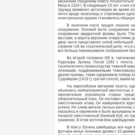
указанием городскому совету позаботитьс
Меце в 1324 г. В следующие 15 лет о них с
Эдуард применял артиллерию во время оса
нечто вроде колесницы и стрелявших однов
огнестрельное оружие становилось общеупо
В конечном счете орудия лишили з
сооружения. Основой было сооружение не
сооружения квадратной формы были ??e
мостами, а ворота верхними отверстиями 
двор часто представлял собой небольшой г
служили той же стратегической цели, что и
все больше перевешивали соображения без
Во второй половине XIII в. тактиче
Рудольфа Эрлаха. После 1282 г. пехота 
тысячелетнего превосходства тяжелой кавал
лучниками, поддерживаемыми тяжеловоору
другие приемы, также одерживали победу з
Судомерже (1419 г.) третий способ, каким пе
На европейском материке пехота оде
объяснить неблагоприятной местностью и
окончательно опрокинула старые пред
оборонительный план. Он поставил свою не
ожесточенная атака. Он намеревался ждать
успеха. Но слева жители лесных кантонов, 
оказались в окружении и были вынуждены в
Начался ожесточенный ближний бой, но гор
сражение. В этом честном бою швейцарские
В бою у Лупена швейцарцы все еще в
футовое копье: ясеневое древко с 10-дюйм