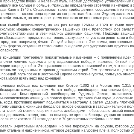
я о произодстве пушки и железных пуль. Первый достоверно установленный
лышали все больше и больше. Французы определенно стреляли из «пушек и бо
ды Кале в 1346 г. Существовал также «риболдекин», сооруженный из неско
ременно, – своего рода примитивная ракетная батарея. Эдуард заказал к 1
требительным, но некоторое время оно пока не оказывало реального влияни
амки былой неуязвимости, но как раз между 1260-м и 1320 гг. были п
скольких мощных концентрических защитных стен. Крепостной ров зачас
x-четырехэтажными и увенчивались двойными башнями. Подходы защищ
для сбрасывания предметов на головы атакующих, опускными решетками и б
ород, как, например, Флинт, Сонуэй и Карнарвон. Эти замки, построенные 
 цепь фортов, созданных тевтонскими рыцарями для удерживания прусских вар
опасности.
ские концепции претерпели поразительные изменения – с появлением идей 
вполне логично одержала ряд выдающихся побед и, наконец, битвой при
ерии как рода войск. Это сражение не оставило сомнений в том, что конница
женными всадниками и прочно держащими строй. Тем временем в центре
а победой. Чуть позже в Восточной Европе богемские гуситы, пользуясь огн
хота могла взять верх над конницей.
рживала победы над конницей при Куртре (1302 г.) и Моргартене (1315 г
 бездарным командованием. Но вот победа швейцарцев над своими феодал
ставления. Командовавший швейцарцами Рудольф Эрлах, оказавшись
многочисленную конницу на правом фланге, где склон был круче, а основные
, когда противник начнет подниматься навстречу, а затем ударить плотно
столкнувшись с конницей феодалов, вскоре оказались в затруднительном пол
стать спиной к спине, ощетинившись алебардами – образовав ставший впос
цы держались твердо, пока на помощь не пришли бернцы, ударив по коннице
 селяне захватили 27 штандартов и 70 украшенных гребнями шлемов.
оевали 8-футовыми алебардами, но уже переходили на оружие, которое дол
овым стальным наконечником, которое держали на уровне плеча, полностью 