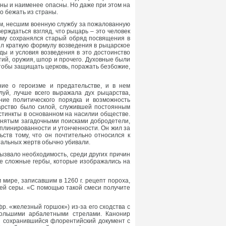
ены и наименее опасны. Но даже при этом на
но бежать из страны.
ком, несшим военную службу за пожалованную
ерждаться взгляд, что рыцарь – это человек
ему сохранялся старый обряд посвящения в
ил краткую формулу возведения в рыцарское
ы и условия возведения в это достоинство
тий, оружия, шпор и прочего. Духовные были
тобы защищать церковь, поражать безбожие,
ие о героизме и предательстве, и в нем
луй, лучше всего выражала дух рыцарства,
ение политического порядка и возможность
царство было силой, служившей постоянным
тинкты в основанном на насилии обществе.
анятым загадочными поисками добродетели,
иплинированности и утонченности. Он жил за
ств тому, что он почтительно относился к
тальных жертв обычно убивали.
вызвало необходимость, среди других причин
ее сложные гербы, которые изображались на
мире, записавшим в 1260 г. рецепт пороха,
стей серы. «С помощью такой смеси получите
р. «железный горшок») из-за его сходства с
большими арбалетными стрелами. Канонир
 и сохранившийся флорентийский документ с