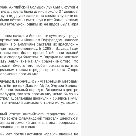
чан. Английский большой лук был 6 футов 4
и вяза, стрела была длиной около 37 дюймов.
куртки, других защитных средств лучники не
 были обязаны иметь лук и все йомены таким
 обязательной, одним из ее видов была игра
г перед началом боя внести сумятицу в ряды
м Мортимером и Иоанном Гиффардом нанесли
иции. Но англичане застали их врасплох –
ние тяжелую конницу. В 1298 г. Эдуард I сам
на возможно более прочной оборонительной
, а спереди болотом. У Эдуарда не хватало
ать. Англичане начали сражение с того, что
ржали. Вместо того чтобы приказать идти во
тдельным точкам отрядов противника. Скоро
положения противника.
дуард II, вернувшись к устаревшим методам,
г., в битве при Даплин-My?e, Эдуард Балиол
оборонительный порядок. Всадники в центре
лукруг, так что противнику негде было их
стрел. Шотландцы дрогнули и сбились в кучу;
 тактический замысел с таким же успехом в
й статус английского герцогства Гиень,
тво вокруг фламандской торговли шерстью и
енных вторжений англичан, она переросла в
ессиональных солдат.
тни лет после Гастингса корабли внешне не