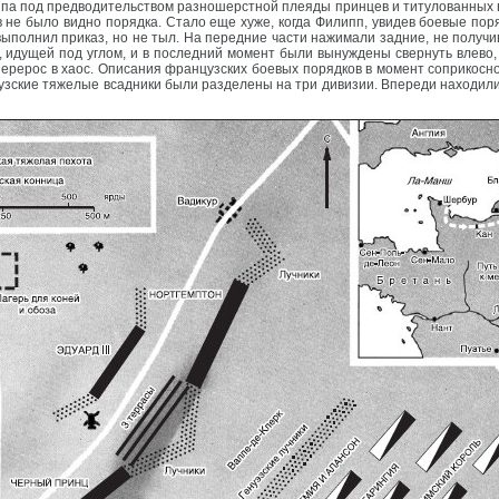
а под предводительством разношерстной плеяды принцев и титулованных в
 не было видно порядка. Стало еще хуже, когда Филипп, увидев боевые пор
 выполнил приказ, но не тыл. На передние части нажимали задние, не получ
, идущей под углом, и в последний момент были вынуждены свернуть влево,
перерос в хаос. Описания французских боевых порядков в момент соприкосн
цузские тяжелые всадники были разделены на три дивизии. Впереди находили