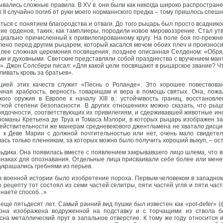
ывались сложные правила. В XV в. они были как никогда широко распростран
х II случайно погиб от руки моего норманнского предка – тому пришлось спеш
аться с понятием благородства и отваги. До того рыцарь был просто всадни
ие орденов, таких, как тамплиеры, породили новое мировоззрение. Стал утв
ициально причисленный к привилегированному кругу. На поле боя по-прежн
лено перед другим рыцарем, который касался мечом обоих плеч и произнос
олее сложная церемония посвящения, позднее описанная Селденом: «Обряд
ими и духовными. Светские представляли собой празднества с вручением ман
. Джон Солсбери писал: «Для какой цели посвящают в рыцарское звание? Ч
ивать кровь за братьев».
ией этих качеств служит «Песнь о Роланде». Это хорошее повествован
ичная храбрость, верность товарищам и вера в помощь святых. Она, пожа
ого оружия в Европе к началу XIII в.: устойчивость границ, восстановл
естной степени безопасности. В других отношениях можно сказать, что ры
ядочности, соответствующих их привилегиям, и сдерживавшей животные инс
романы Кретьена де Труа и Томаса Мэлори, в которых рыцарь изображен з
 действительности же манерам средневекового джентльмена не хватало дисц
н к Деве Марии с должной почтительностью или нет, очень мало свидетель
сь только пленникам, за которых можно было получить хороший выкуп, – ос
льдика. Она появилась вместе с появлением закрывавшего лицо шлема, что 
 знаках для опознавания. Отдельные лица присваивали себе более или мен
украшались гребнями из перьев.
военной истории было изобретение пороха. Первым человеком в западном 
о рецепту тот состоял из семи частей селитры, пяти частей угля и пяти ча
наете способ...»
ще пятьдесят лет. Самый ранний вид пушки был известен как «pot-defer» (ф
 она изображена водруженной на подставку и с торчащими из ствола 
сна металлический прут в запальное отверстие. К тому же году относится