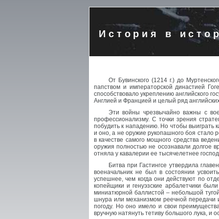
История в исто
От Бувинского (1214 г.) до Муртенск
папством и императорской династией Гог
способствовало укреплению английского гос
Англией и Францией и целый ряд английских 
Эти войны чрезвычайно важны с вое
профессионализму. С точки зрения страте
побудить к нападению. Но чтобы выиграть 
и оно, а не оружие рукопашного боя стало
в качестве самого мощного средства веден
оружия полностью не осознавали долгое вр
отняла у кавалерии ее тысячелетнее господс
Битва при Гастингсе утвердила главен
военачальник не был в состоянии усвоить
успешнее, чем когда они действуют по отде
копейщики и генуэзские арбалетчики был
миниатюрной баллистой – небольшой тугой 
шнура или механизмом реечной передачи и
погоду. Но оно имело и свои преимуществ
вручную натянуть тетиву большого лука, и 