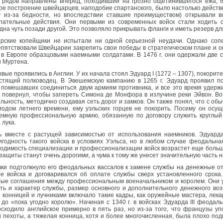
ех рядов направлены вперед, походивший на грозно ощетинившегося ежа,
ое построение швейцарцев, наподобие спартанского, было настолько действ
у из-за бедности, но впоследствии ставшие преимуществом) открывали в
ательные действия. Они первыми из современных войск стали ходить с
дна чуть позади другой. Это позволяло прикрывать фланги и иметь резерв д
рские копейщики не испытали ни одной серьезной неудачи. Однако соп
пятствовали Швейцарии закрепить свои победы в стратегическом плане и он
 в Европе образцовыми наемными солдатами. В 1476 г. они одержали две
и Муртена.
ые проявились в Англии. У их начала стоял Эдуард I (1272 – 1307), покорит
естящий полководец. В Эвешемскую кампанию в 1265 г. Эдуард проявил по
 помешавших соединиться двум армиям противника, и все это время удержи
 повернул, чтобы запереть Симона де Монфора в излучине реки Эйвон. Во 
ьность, методично создавая сеть дорог и замков. Он также понял, что с обы
иодом летнего времени, ему уэльских горцев не покорить. Посему он осу
емную профессиональную армию, обязанную по договору служить круглый 
 лука.
 вместе с растущей зависимостью от использования наемников. Эдуарда 
годность такого войска в условиях Уэльса, но в любом случае феодальна
ходимость специализации и профессионализации войск возрастет еще больше
защиты станут очень дорогими, а чума к тому же унесет значительную часть 
ки подтолкнуло его феодальных вассалов к замене службы на денежные отк
 войска и договаривался об оплате службы сверх установленного срока.
ые соглашения между профессиональным военачальником и королем. Они у
ть и характер службы, размер основного и дополнительного денежного воз
й конницей и лучниками включало такие кадры, как оружейные мастера, лек
до «пока угодно королю». Начиная с 1340 г. в войсках Эдуарда III феодал
сходило английское примерно в пять раз, но из-за того, что французы 
 пехоты, а тяжелая конница, хотя и более многочисленная, была плохо под