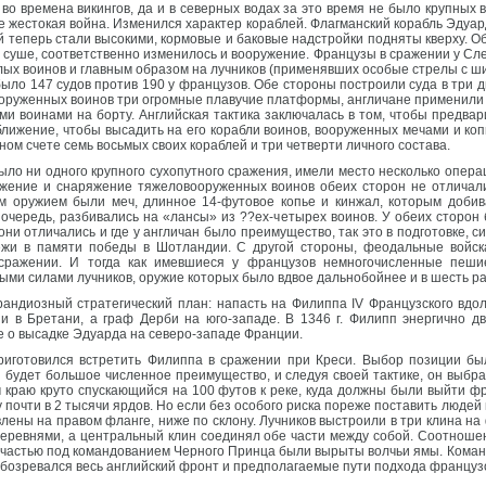
о времена викингов, да и в северных водах за это время не было крупных вое
жестокая война. Изменился характер кораблей. Флагманский корабль Эдуар
ей теперь стали высокими, кормовые и баковые надстройки подняты кверху. 
а суше, соответственно изменилось и вооружение. Французы в сражении у Сл
елых воинов и главным образом на лучников (применявших особые стрелы с 
 было 147 судов против 190 у французов. Обе стороны построили суда в три 
ооруженных воинов три огромные плавучие платформы, англичане применили 
и воинами на борту. Английская тактика заключалась в том, чтобы предва
сближение, чтобы высадить на его корабли воинов, вооруженных мечами и ко
ном счете семь восьмых своих кораблей и три четверти личного состава.
ыло ни одного крупного сухопутного сражения, имели место несколько операц
жение и снаряжение тяжеловооруженных воинов обеих сторон не отличалис
ым оружием были меч, длинное 14-футовое копье и кинжал, которым доби
 очередь, разбивались на «лансы» из ??ex-четырех воинов. У обеих сторон
они отличались и где у англичан было преимущество, так это в подготовке, 
жи в памяти победы в Шотландии. С другой стороны, феодальные войск
 сражении. И тогда как имевшиеся у французов немногочисленные пеши
ыми силами лучников, оружие которых было вдвое дальнобойнее и в шесть р
 грандиозный стратегический план: напасть на Филиппа IV Французского вд
 в Бретани, а граф Дерби на юго-западе. В 1346 г. Филипп энергично д
ие о высадке Эдуарда на северо-западе Франции.
 приготовился встретить Филиппа в сражении при Креси. Выбор позиции б
и будет большое численное преимущество, и следуя своей тактике, он выб
м краю круто спускающийся на 100 футов к реке, куда должны были выйти ф
 почти в 2 тысячи ярдов. Но если без особого риска пореже поставить людей 
ены на правом фланге, ниже по склону. Лучников выстроили в три клина на
деревнями, а центральный клин соединял обе части между собой. Соотноше
й частью под командованием Черного Принца были вырыты волчьи ямы. Кома
обозревался весь английский фронт и предполагаемые пути подхода француз