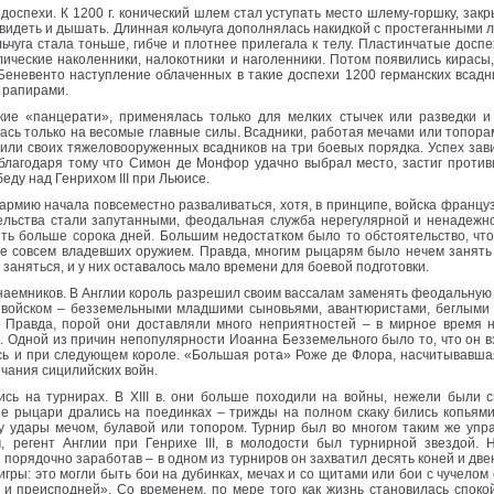
оспехи. К 1200 г. конический шлем стал уступать место шлему-горшку, зак
идеть и дышать. Длинная кольчуга дополнялась накидкой с простеганными л
чуга стала тоньше, гибче и плотнее прилегала к телу. Пластинчатые доспехи
лические наколенники, налокотники и наголенники. Потом появились кирасы
 Беневенто наступление облаченных в такие доспехи 1200 германских всад
 рапирами.
нские «панцерати», применялась только для мелких стычек или разведки и
алась только на весомые главные силы. Всадники, работая мечами или топора
или своих тяжеловооруженных всадников на три боевых порядка. Успех зав
 благодаря тому что Симон де Монфор удачно выбрал место, застиг против
еду над Генрихом III при Льюисе.
в армию начала повсеместно разваливаться, хотя, в принципе, войска франц
ельства стали запутанными, феодальная служба нерегулярной и ненадежн
ить больше сорока дней. Большим недостатком было то обстоятельство, чт
е совсем владевших оружием. Правда, многим рыцарям было нечем занять с
заняться, и у них оставалось мало времени для боевой подготовки.
наемников. В Англии король разрешил своим вассалам заменять феодальную 
х войском – безземельными младшими сыновьями, авантюристами, беглыми
я. Правда, порой они доставляли много неприятностей – в мирное время
. Одной из причин непопулярности Иоанна Безземельного было то, что он в
ись и при следующем короле. «Большая рота» Роже де Флора, насчитывавша
нчания сицилийских войн.
сь на турнирах. В XIII в. они больше походили на войны, нежели были 
е рыцари дрались на поединках – трижды на полном скаку бились копьями,
у удары мечом, булавой или топором. Турнир был во многом таким же упр
регент Англии при Генрихе III, в молодости был турнирной звездой. 
порядочно заработав – в одном из турниров он захватил десять коней и две
гры: это могли быть бои на дубинках, мечах и со щитами или бои с чучелом
и преисподней». Со временем, по мере того как жизнь становилась споко