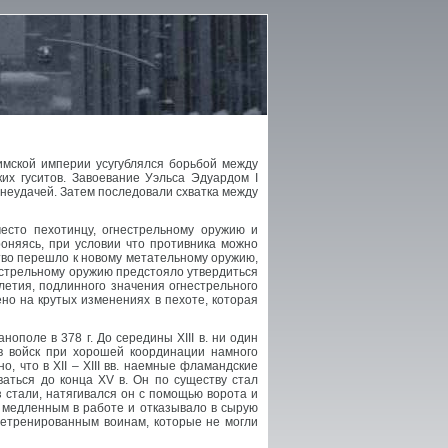
Римской империи усугублялся борьбой между
их гуситов. Завоевание Уэльса Эдуардом I
 неудачей. Затем последовали схватка между
есто пехотинцу, огнестрельному оружию и
оняясь, при условии что противника можно
тво перешло к новому метательному оружию,
естрельному оружию предстояло утвердиться
летия, подлинного значения огнестрельного
но на крутых изменениях в пехоте, которая
ополе в 378 г. До середины XIII в. ни один
ов войск при хорошей координации намного
, что в XII – XIII вв. наемные фламандские
аться до конца XV в. Он по существу стал
 стали, натягивался он с помощью ворота и
 медленным в работе и отказывало в сырую
нетренированным воинам, которые не могли