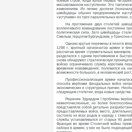
боевой строй, когда копья первых четыр
массированном наступлении. Это тактическ
изменениям. Их легкие доспехи (поначал
швейцарцы обычно предпринимали наступ
«уступами» из трех параллельных колонн, о
На протяжении двух столетий швеца
коллективного командования постоянно пре
политическая сила. Зато швейцарцы стали
Смелым, герцогом Бургундским, у Грансона 
Однако крутые перемены в пехоте вперв
1298 г., крупный организатор армии и бл
рассчитав время стремительных маневров,
разделался с одним противником и быстро
снова обнаружил стратегическую проницател
войско ограничивало службу коротким пер
временем нововведения: положился на на
возможности большого, в человеческий рост,
Профессионализация армии началась
способа вербовки феодальных войск непри
экономических и структурных причин. Необ
следующем столетии, когда новые средства 
Решение Эдуардом I проблемы вербов
немногочисленные, но более боеспособные
представляли собой детально разработанн
предоставляемых войск, место, длительнос
состояло из всех родов и наряду с тяжело
службы устанавливался от старых 40 дней 
Франции во время Столетней войны прево
набора в армию, у них не было подходящей