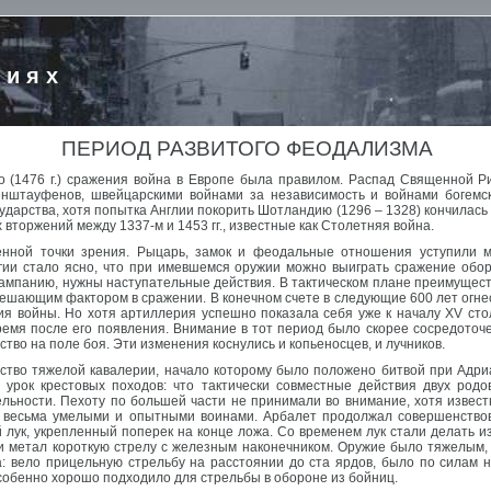
риях
ПЕРИОД РАЗВИТОГО ФЕОДАЛИЗМА
ого (1476 г.) сражения война в Европе была правилом. Распад Священной 
енштауфенов, швейцарскими войнами за независимость и войнами богемск
ударства, хотя попытка Англии покорить Шотландию (1296 – 1328) кончилась
вторжений между 1337-м и 1453 гг., известные как Столетняя война.
нной точки зрения. Рыцарь, замок и феодальные отношения уступили м
гии стало ясно, что при имевшемся оружии можно выиграть сражение обор
кампанию, нужны наступательные действия. В тактическом плане преимущес
 решающим фактором в сражении. В конечном счете в следующие 600 лет огн
ия войны. Но хотя артиллерия успешно показала себя уже к началу XV сто
емя после его появления. Внимание в тот период было скорее сосредоточе
тво на поле боя. Эти изменения коснулись и копьеносцев, и лучников.
ство тяжелой кавалерии, начало которому было положено битвой при Адриан
 урок крестовых походов: что тактически совместные действия двух род
льности. Пехоту по большей части не принимали во внимание, хотя известно
и весьма умелыми и опытными воинами. Арбалет продолжал совершенствов
лук, укрепленный поперек на конце ложа. Со временем лук стали делать из
 метал короткую стрелу с железным наконечником. Оружие было тяжелым,
а: вело прицельную стрельбу на расстоянии до ста ярдов, было по силам 
особенно хорошо подходило для стрельбы в обороне из бойниц.