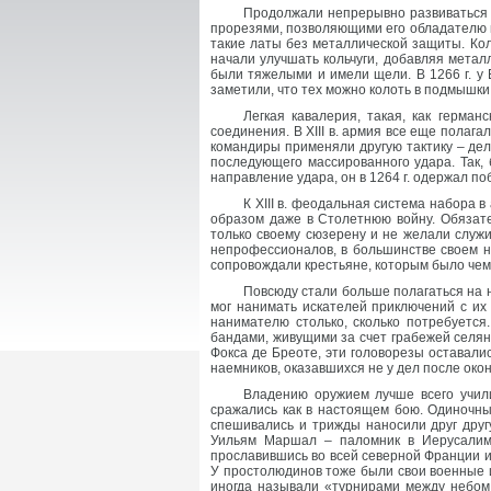
Продолжали непрерывно развиваться д
прорезями, позволяющими его обладателю в
такие латы без металлической защиты. Коль
начали улучшать кольчуги, добавляя метал
были тяжелыми и имели щели. В 1266 г. у
заметили, что тех можно колоть в подмышки
Легкая кавалерия, такая, как герма
соединения. В XIII в. армия все еще полаг
командиры применяли другую тактику – дел
последующего массированного удара. Так,
направление удара, он в 1264 г. одержал поб
К XIII в. феодальная система набора 
образом даже в Столетнюю войну. Обязат
только своему сюзерену и не желали служ
непрофессионалов, в большинстве своем н
сопровождали крестьяне, которым было чем 
Повсюду стали больше полагаться на 
мог нанимать искателей приключений с и
нанимателю столько, сколько потребуетс
бандами, живущими за счет грабежей селян
Фокса де Бреоте, эти головорезы оставал
наемников, оказавшихся не у дел после око
Владению оружием лучше всего учили
сражались как в настоящем бою. Одиночны
спешивались и трижды наносили друг друг
Уильям Маршал – паломник в Иерусалим, 
прославившись во всей северной Франции и 
У простолюдинов тоже были свои военные и
иногда называли «турнирами между небом 