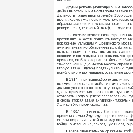
англичан.
Другим революционизирующим нововвед
дюйма высотой, и им могли пользоваться то
Дальность прицельной стрельбы 250 ярдов, 
имели. Кроме лука носили меч, некоторые 
образом становились членами постоянного 
роверс – средневековый гольф, – в ходе кот
Тактические возможности стрельбы был
противника, а затем прикрыть наступлени
поражение уэльсцам у Оревинского моста.
лучники внезапно обстреляли их с фланга, 
испытал новую тактику против шотландцев
позиции, и шотландцы выстроились четырьм
припасов, он был оторван от базы снабжен
тяжелая конница, объехав болото справа и
вторую атаку, Эдуард подтянул своих луч
погибло много шотландцев, остальные дрог
В 1314 г. при Баннокберне англичане 
не сумел согласовать действия лучников с
дальше усовершенствовал эту новую англий
ждали приближения противника. Лучники р
атаковать. Когда в центре завязался бой, 
и снова вторая атака английских тяжелых 
Халидон-Хиллском сражении.
В 1337 г. началась Столетняя вой
приписываемые Эдуарду III претензии на ф
старая пограничная война между английск
войну на истощение, приведшую к неоднок
Первое значительное сражение этой в