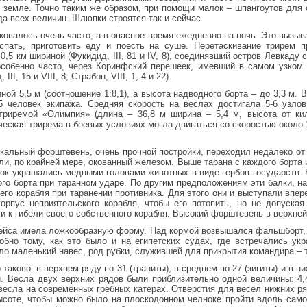
о земле. Точно таким же образом, при помощи малок – шпангоутов для
да всех величин. Шлюпки строятся так и сейчас.
иковалось очень часто, а в опасное время ежедневно на ночь. Это вызы
пать, приготовить еду и поесть на суше. Перетаскивание трирем п
0,5 км шириной (Фукидид, III, 81 и IV, 8), соединявший остров Левкаду 
и особенно часто, через Коринфский перешеек, имевший в самом узком
, 15 и VIII, 8; Страбон, VIII, 1, 4 и 22).
ой 5,5 м (соотношение 1:8,1), а высота надводного борта – до 3,3 м.
25 человек экипажа. Средняя скорость на веслах достигала 5-6 узло
 триремой «Олимпия» (длина – 36,8 м ширина – 5,4 м, высота от ки
еческая трирема в боевых условиях могла двигаться со скоростью около 1
икальный форштевень, очень прочной постройки, переходил недалеко от
или, по крайней мере, окованный железом. Выше тарана с каждого борта
лок украшались медными головами животных в виде гербов государств.
ого борта при таранном ударе. По другим предположениям эти балки, 
оего корабля при таранении противника. Для этого они и выступали впе
корпус неприятельского корабля, чтобы его потопить, но не допуска
ти к гибели своего собственного корабля. Высокий форштевень в верхне
вейса имела ложкообразную форму. Над кормой возвышался фальшборт,
обно тому, как это было и на египетских судах, где встречались ук
ло маленький навес, род рубки, служившей для прикрытия командира – 
таково: в верхнем ряду по 31 (траниты), в среднем по 27 (зигиты) и в ни
. Весла двух верхних рядов были приблизительно одной величины: 4,4
весла на современных гребных катерах. Отверстия для весел нижних р
ысоте, чтобы можно было на плоскодонном челноке пройти вдоль самог