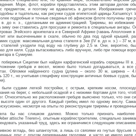
едения. Море, флот, корабли представлялись этим авторам делом об
с предметом, и поэтому не вдавались в детали. Изображения грече
одобны и тщательны, как рисунки судов египетской царицы Хатшепсут. 
олее подробные и точные сведенья об афинском флоте получены при ра
в. до н. э., сделанными ее администрацией. Триремы, во избежание 
На зиму они ставились для просушки и ремонта в специальные ангары. О
островах Эгейского архипелага и в Северной Африке (гавань Аполлония 
лит или высеченными в скале, обычно по два под одной крышей, ра
их судов: максимальная длина стапеля в Зее (IV в. до н. э.) – 37 м, в
стапелей уходили под воду на глубину до 2,5 м. Они, вероятно, б
аз для киля. Суда вытаскивались либо вручную, либо при помощи ворот
ангара в Сумиуме.
го побережья Сицилии был найден карфагенский корабль середины III в. 
оложении гребцов и весел, можно было только догадываться, а все
етах. Обломки найденного судна (длина – около 30 м, ширина – 4.
ь 120 т., но учитывая специфику конструкции античных боевых судов, б
я).
 были судами легкой постройки, с острым, крепким носом, плоскод
ния на берег, с небольшой осадкой и с низкими бортами для того, чт
г. Относительно же расположения гребцов выяснено только, что они с
 высоте один от другого. Каждый гребец имел по одному веслу. Самая
дискусионен, несмотря на опыты по реконструкции триремы и проведенны
вела бы нас слишком далеко. Можно только признать наиболее 
Ueber attische Trieren»), опытным кораблестроителем, специально зан
ендовать указанный труд, здесь же ограничимся следующим описанием
ивкою вгладь, без шпангоутов, а лишь со связями из гнутых брусьев 
ленных друг с другом деревянными гвоздями, и часто не имело киля 