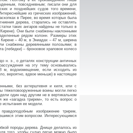
ыденным, повседневным; писали они для
ских и позднейших судов того времени,
Интереснейшие из греческих изображений,
скопках в Пирее, во время которых была
гниения дерева, старались не оставлять
статки таких ангаров найдены не только в
в Кирене). Они были снабжены наклонными
зделенные рядом колонн. Размеры этих
 Кирене – 40 м, в Эниадах – 47 м, ширина
ыли снабжены деревянными полозьями; в
а (лебедки) – бронзовое храповое колесо
до н. э., о деталях конструкции античных
 рассуждения на эту тему основывались
8 м, водоизмещение, если исходить из
ыло, вероятно, вдвое меньше) в настоящее
онными, без ахтерштевня и киля, или с
обы тяжеловооруженные воины могли легко
идели один над другим не в вертикальном
 же «загадка трирем», то есть вопрос о
е испытания ее модели.
правдоподобным изображение трирем,
имавшимся этим вопросом. Интересующимся
.
гибкой породы дерева. Днище делалось из
для того, чтобы судно легче можно было