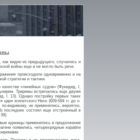
авы
я, как видно из предыдущего, случались и
ской войны еще и не могло быть речи.
сражения происходили одновременно и на
ой стратегии и тактики.
 качестве «линейных судов» (Фукидид, I,
 унирем. Триремы встречались еще двумя
д, I, 13). Однако постройку первых таких
царя египетского Нехо (609-594 гг. до н.
ы, по-видимому, не применялись, вероятно,
Из последних состоял еще отстроенный в
39).
оевые единицы применялись в продолжение
рфагене появились четырехрядные корабли
дриремами.
елом. Поэтому в их произведениях лишь