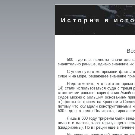
История в ист
Во
500 г. до н. э. является значитель
значительно раньше, однако значение их
С упомянутого же времени флоты в 
суше и на море, решающее значение прин
Надо отметить, что в это же время
14) стали использоваться суда с тремя
столетиями раньше: коринфянин Амейнокл
судов можно с большим основанием припис
э.) флоты из трирем на Красном и Средизе
потому что обладали конструктивными н
530 г. до н. э. флот Поликрата, тирана с
Лишь в 500 году триремы были введ
целого столетия, характеризующего пери
(квадриремы). Но в Греции еще в течени
Из древних писателей никто не за