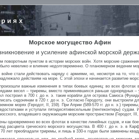
ориях
Морское могущество Афин
зникновение и усиление афинской морской держ
ным поворотным пунктом в истории морских войн. Хотя морские сражени
 было невелико и влияние недолговременно. О планомерном ведении мор
войне стали действовать наряду с армиями, но, несмотря на то, что 
адлежало действиям на море. С этой эпохи и начинается развитие морск
 произошли важные изменения в типах боевых единиц: во всех флотах в
 рядами весел – триремы, вместо применявшихся раньше однорядных –
 построил в 700 г. до н. э. такие корабли для острова Самоса (Фукиди
ать сидонянам в 720 г. до н. э. Согласно Геродоту, они выстроили для 
мном морях (Геродот, II, 159). При Априи (589-570 гг. до н. э.) трирем
едостатками и уступали пятидесятивесельным (пентеконтеры) судам. 
амосского, владевшего окружающим морским пространством (Геродот, III, 
ены одновременно во всех флотах в качестве линейных судов, и как б
од расцвета греческого морского могущества. В 400 г. до н. э. в Ка
е 70 лет преобладали триремы, и лишь в 330-х годах были заменены ква
нимался специально или, по крайней мере, основательно морским д