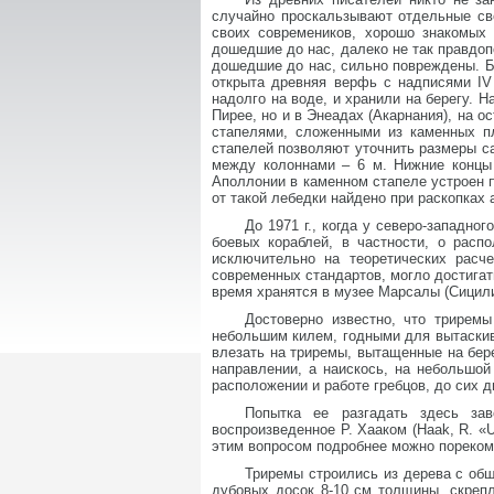
случайно проскальзывают отдельные св
своих современиков, хорошо знакомых 
дошедшие до нас, далеко не так правдоп
дошедшие до нас, сильно повреждены. Б
открыта древняя верфь с надписями IV 
надолго на воде, и хранили на берегу. 
Пирее, но и в Энеадах (Акарнания), на 
стапелями, сложенными из каменных п
стапелей позволяют уточнить размеры сам
между колоннами – 6 м. Нижние концы 
Аполлонии в каменном стапеле устроен п
от такой лебедки найдено при раскопках 
До 1971 г., когда у северо-западно
боевых кораблей, в частности, о расп
исключительно на теоретических расч
современных стандартов, могло достигат
время хранятся в музее Марсалы (Сицили
Достоверно известно, что триремы
небольшим килем, годными для вытаскива
влезать на триремы, вытащенные на бере
направлении, а наискось, на небольшой
расположении и работе гребцов, до сих 
Попытка ее разгадать здесь за
воспроизведенное Р. Хааком (Haak, R. «
этим вопросом подробнее можно пореком
Триремы строились из дерева с обш
дубовых досок 8-10 см толщины, скреп