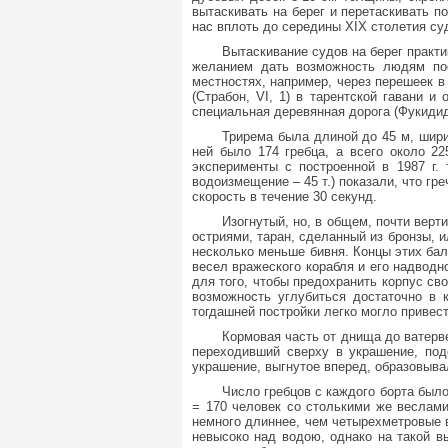
вытаскивать на берег и перетаскивать п
нас вплоть до середины XIX столетия су
Вытаскивание судов на берег практ
желанием дать возможность людям пос
местностях, например, через перешеек в 
(Страбон, VI, 1) в тарентской гавани 
специальная деревянная дорога (Фукидид, III
Трирема была длиной до 45 м, ширин
ней было 174 гребца, а всего около 2
эксперименты с построенной в 1987 г.
водоизмещение – 45 т.) показали, что гр
скорость в течение 30 секунд.
Изогнутый, но, в общем, почти верт
остриями, таран, сделанный из бронзы, 
несколько меньше бивня. Концы этих ба
весел вражеского корабля и его надводн
для того, чтобы предохранить корпус св
возможность углубиться достаточно в 
тогдашней постройки легко могло привес
Кормовая часть от днища до ватер
переходивший сверху в украшение, под
украшение, выгнутое вперед, образовыва
Число гребцов с каждого борта было 
= 170 человек со столькими же веслами
немного длиннее, чем четырехметровые 
невысоко над водою, однако на такой в